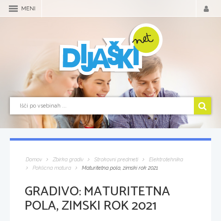
MENI
Domov
Zbirka gradiv
Strokovni predmeti
Elektrotehnika
Poklicna matura
Maturitetna pola, zimski rok 2021
GRADIVO:
MATURITETNA
POLA, ZIMSKI ROK 2021