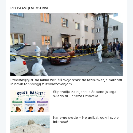
IZPOSTAVLJENE VSEBINE
Predstavljaj si, da lahko združiš svojo strast do raziskovanja, varnosti
in novih tehnologij z izobraževanjem
Štipendije za dijake iz Štipendijskega
sklada dr. Janeza Drnovška
Karierne srede – Ne ugibaj, odkrij svoje
interese!