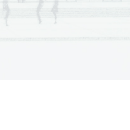
RAGI
Č
NEGA OB
Č
UTENJA SVETA