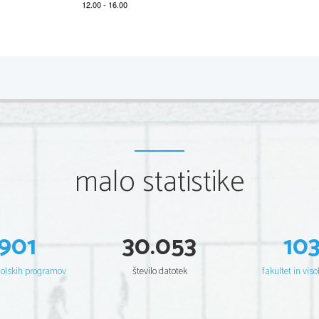
Katalog naslovov nalog 
Predmet: Filozofija
Naslov
ALI LAHKO DOSEŽEMO POPOLNO SRE
Č
O?
ALI LAHKO LO
Č
IMO NAVIDEZEN SVET OD DEJANSKEGA?
ALI LAHKO ŽIVIMO BREZ UPANJA NA BOLJŠI JUTRI?
ALI MORALNA DEJANJA VODIJO K DOBREMU?
ALI NAJ BODO FILOZOFI VLADAR
JI? (PLATONOVA IDEALNA DRŽAVA)
ALI NAJ IMAJO SVOJE PRAVICE TUDI ŽIVALI?
malo statistike
ALI NENEHNO ZADOVOLJEVANJE ŽELJA PRIPELJE DO SRE
Č
E?
ALI OBSTAJA FEMINISTI
Č
NA POLITI
Č
NA FILOZOFIJA?
ALI OBSTAJA KAJ TAKŠNEGA, KAR
 MORAMO V RESNICI STORITI?
ALI OBSTAJA SVOBODNA VOLJA?
ALI OBSTAJA VE
Č
 VRST REALNOSTI?
ALI OBSTAJAM?
901
30.053
10
ALI RAZLI
Č
NOST JEZIKOV POMENI RAZLI
Č
NOST PERCEPCIJ?
ALI RES VODITA V FILOZOFIJO
 POT EROSA IN POT PRISILE?
ALI RESNICO KONSTRUIRAMO?
šolskih programov
število datotek
fakultet in viso
ALI SI VSAK ZLO
Č
IN ZASLUŽI SVOJO KAZEN?
ALI SKEPTIK LAHKO VE, DA NE VE VSEGA?
ALI SME OBLAST POSEGAT
I V ZASEBNOST POSAMEZNIKA?
ALI SMO LAHKO GOTOVI V SVOJA SPOZNANJA?