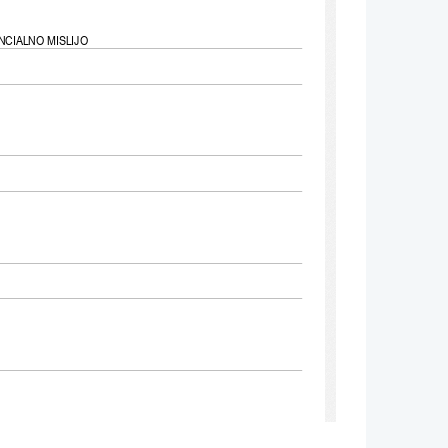
NCIALNO MISLIJO
KAJ "RESNI
Č
NO ZA VSE"?