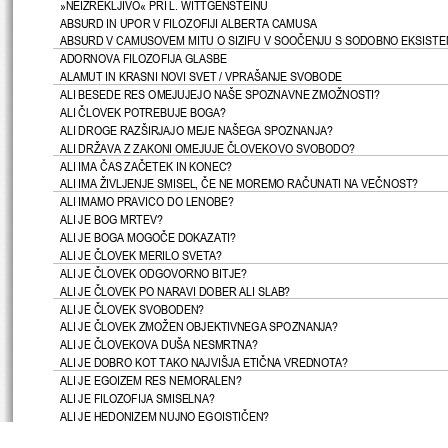
»NEIZREKLJIVO« PRI L. WITTGENSTEINU
ABSURD IN UPOR V FILOZOFIJI ALBERTA CAMUSA
ABSURD V CAMUSOVEM MITU O SIZIFU V SOO
Č
ENJU S SODOBNO EKSISTE
ADORNOVA FILOZOFIJA GLASBE
ALAMUT IN KRASNI NOVI 
SVET / VPRAŠANJE SVOBODE
ALI BESEDE RES OMEJUJEJO NAŠE SPOZNAVNE ZMOŽNOSTI?
ALI 
Č
LOVEK POTREBUJE BOGA?
ALI DROGE RAZŠIRJAJO MEJE NAŠEGA SPOZNANJA?
ALI DRŽAVA Z ZAKONI OMEJUJE 
Č
LOVEKOVO SVOBODO?
ALI IMA 
Č
AS ZA
Č
ETEK IN KONEC?
ALI IMA ŽIVLJENJE SMISEL, 
Č
E NE MOREMO RA
Č
UNATI NA VE
Č
NOST?
ALI IMAMO PRAVICO DO LENOBE?
ALI JE BOG MRTEV?
ALI JE BOGA MOGO
Č
E DOKAZATI?
ALI JE 
Č
LOVEK MERILO SVETA?
ALI JE 
Č
LOVEK ODGOVORNO BITJE?
ALI JE 
Č
LOVEK PO NARAVI DOBER ALI SLAB?
ALI JE 
Č
LOVEK SVOBODEN?
ALI JE 
Č
LOVEK ZMOŽEN OBJEKTIVNEGA SPOZNANJA?
ALI JE 
Č
LOVEKOVA DUŠA NESMRTNA?
ALI JE DOBRO KOT TAKO NAJVIŠJA ETI
Č
NA VREDNOTA?
ALI JE EGOIZEM RES NEMORALEN?
ALI JE FILOZOFIJA SMISELNA?
ALI JE HEDONIZEM NUJNO EGOISTI
Č
EN?
ALI JE LAHKO KAJ RESNI
Č
NO "LE ZAME" ALI PA RESNICA POMENI, DA JE NE