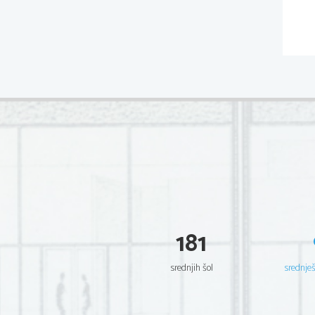
181
srednjih šol
srednje