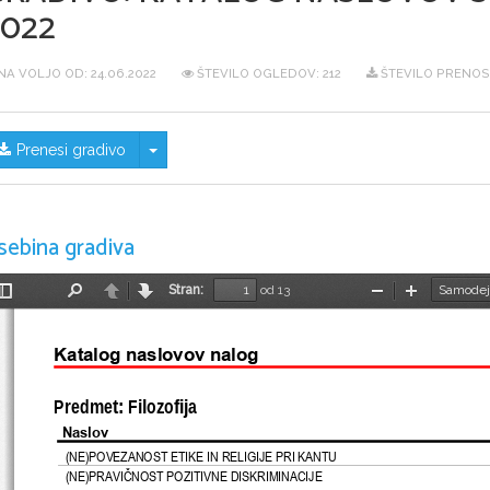
2022
NA VOLJO OD:
24.06.2022
ŠTEVILO OGLEDOV: 212
ŠTEVILO PRENOS
Skrij/prikaži meni
Prenesi gradivo
sebina gradiva
Stran:
od 13
Preklopi
Najdi
Nazaj
Naprej
Pomanjšaj
Povečaj
stransko
vrstico
Katalog naslovov nalog 
Predmet: Filozofija
Naslov
(NE)POVEZANOST ETIKE IN RELIGIJE PRI KANTU
(NE)PRAVI
Č
NOST POZITIVNE DISKRIMINACIJE