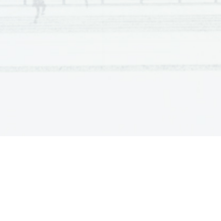
ALI SMO ODGOVORNI ZA SVOJA DEJANJA?
ALI SO MEJE MOJEGA JEZIKA MEJE MOJEGA SVETA?
ALI SO MORALNA PRAVILA RELATIVNA?
ALI SO PREBIVALCI PLATONOVE UTOPI
Č
NE DRŽAVE SVOBODNI?
ALI SO SOCIALNISTI
Č
NE IDEJE ZGOLJ UTOPIJA?
ALI STROJ LAHKO MISLI?
ALI VEM, ALI MISLIM, DA VEM
ANALIZA POJMA DUŠE SKOZI PRIZMO KOGNITIVNIH ZNANOSTI
ANTROPOLOŠKI IZVOR RELIGIOZNE ZAVESTI
APLIKACIJA PLATONOVE PRAVI
Č
NOSTI V GOSPODARJU PRSTANOV
ARHE MED LOGOSOM  IN MITOM
ARISTOTEL IN PROBLEM 
Č
LOVEŠKE DUŠE
ARISTOTELOV EVDAJMONIZEM KOT ETI
Č
NI MODEL
ARISTOTELOV ONTOLOŠKI ODMIK OD PLATONA
ARISTOTELOVA METAFIZIKA KOT PRVA FILOZOFIJA
AVTENTI
Č
NO IN NEAVTENTI
Č
NO ŽIVLJENJE
AVTENTI
Č
NO ŽIVLJENJE PRI HEIDEGGERJU IN SARTRU
AVTENTI
Č
NOST V KIRKEGAARDOVEM EKSISTENCIALIZMU
AVTONOMNOST V MORALI
BERKELEY IN DESCARTES (PRIMERJAVA)
BISTVO ZNANOSTI JE PR
IBLIŽEVANJE RESNICI, DOSE
Č
I PA JE NE MORE
BIT IN NI
Č
BIVANJSKO VPRAŠAN
JE SODOBNEGA 
Č
LOVEKA Z VIDIKA UNAMUNOVEGA T
BOG IN MORALA PRI NIETZSCHEJU IN DOSTOJEVSKEM
BOJ ZA RESNICO V FILOZOFIJI LEVA ŠESTOVA