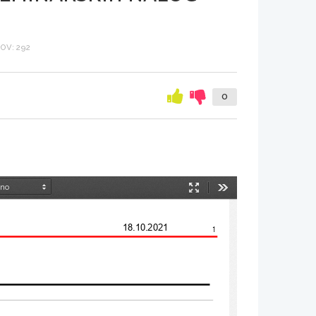
OV: 292
0
Način
Orodja
predstavitve
18.10.2021
1