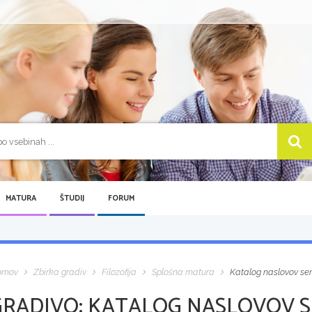
MATURA
ŠTUDIJ
FORUM
omov
Zbirka gradiv
Filozofija
Splošna matura
Katalog naslovov se
GRADIVO:
KATALOG NASLOVOV S