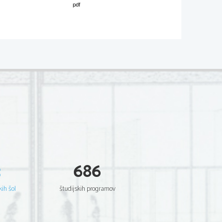
18.10.2021
2
3
686
kih šol
študijskih programov