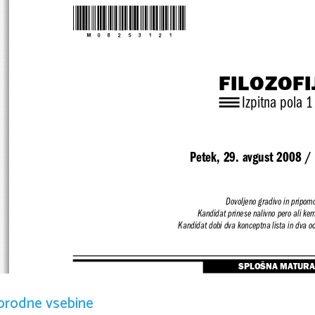
*M08253121*
FILOZOFI
Izpitna pola 1
Petek, 29. avgust 2008 /
Dovoljeno gradivo in pripomo
Kandidat prinese nalivno pero ali kem
Kandidat dobi dva konceptna lista in dva o
SPLOŠNA MATURA
orodne vsebine