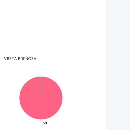
am nadzorni učitelj tega ne dovoli.
i in na ocenjevalna obrazca). Svojo šifro vpiši
te tudi
VRSTA PRENOSA
 obsega najmanj 600 besed. Število točk, ki jih l
ahko
ej
 prepišite številko in naslov eseja, ki ste ga izbrali.
te na novo. Nečitljivo 
besedilo bo ocenjeno z n
ič (0)
 ocenjevanju.