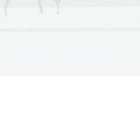
  Scientia  Est  Potentia  Scientia  Est  Potentia
  Scientia  Est  Potentia  Scientia  Est  Potentia
  Scientia  Est  Potentia  Scientia  Est  Potentia
  Scientia  Est  Potentia  Scientia  Est  Potentia
  Scientia  Est  Potentia  Scientia  Est  Potentia
  Scientia  Est  Potentia  Scientia  Est  Potentia
  Scientia  Est  Potentia  Scientia  Est  Potentia
  Scientia  Est  Potentia  Scientia  Est  Potentia
  Scientia  Est  Potentia  Scientia  Est  Potentia
  Scientia  Est  Potentia  Scientia  Est  Potentia
  Scientia  Est  Potentia  Scientia  Est  Potentia
  Scientia  Est  Potentia  Scientia  Est  Potentia
  Scientia  Est  Potentia  Scientia  Est  Potentia
  Scientia  Est  Potentia  Scientia  Est  Potentia
  Scientia  Est  Potentia  Scientia  Est  Potentia
  Scientia  Est  Potentia  Scientia  Est  Potentia
  Scientia  Est  Potentia  Scientia  Est  Potentia
  Scientia  Est  Potentia  Scientia  Est  Potentia
  Scientia  Est  Potentia  Scientia  Est  Potentia
  Scientia  Est  Potentia  Scientia  Est  Potentia
  Scientia  Est  Potentia  Scientia  Est  Potentia
  Scientia  Est  Potentia  Scientia  Est  Potentia
  Scientia  Est  Potentia  Scientia  Est  Potentia
  Scientia  Est  Potentia  Scientia  Est  Potentia
  Scientia  Est  Potentia  Scientia  Est  Potentia
  Scientia  Est  Potentia  Scientia  Est  Potentia
  Scientia  Est  Potentia  Scientia  Est  Potentia
  Scientia  Est  Potentia  Scientia  Est  Potentia
  Scientia  Est  Potentia  Scientia  Est  Potentia
  Scientia  Est  Potentia  Scientia  Est  Potentia
  Scientia  Est  Potentia  Scientia  Est  Potentia
  Scientia  Est  Potentia  Scientia  Est  Potentia
  Scientia  Est  Potentia  Scientia  Est  Potentia
  Scientia  Est  Potentia  Scientia  Est  Potentia
  Scientia  Est  Potentia  Scientia  Est  Potentia
  Scientia  Est  Potentia  Scientia  Est  Potentia
  Scientia  Est  Potentia  Scientia  Est  Potentia
  Scientia  Est  Potentia  Scientia  Est  Potentia
  Scientia  Est  Potentia  Scientia  Est  Potentia
  Scientia  Est  Potentia  Scientia  Est  Potentia