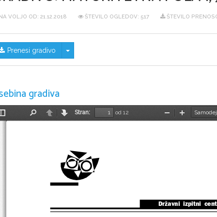
NA VOLJO OD:
21.12.2018
ŠTEVILO OGLEDOV: 517
ŠTEVILO PRENOSO
Skrij/prikaži meni
Prenesi gradivo
sebina gradiva
Stran:
od 12
Preklopi
Najdi
Nazaj
Naprej
Pomanjšaj
Povečaj
stransko
vrstico
Državni  izpitni  cen