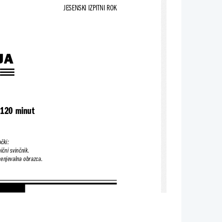
JESENSKI IZPITNI ROK
JA
 120 minut
čki:
ični svinčnik.
cenjevalna obrazca.