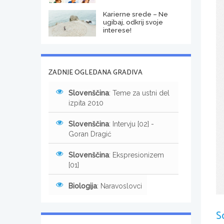
Karierne srede – Ne
ugibaj, odkrij svoje
interese!
ZADNJE OGLEDANA GRADIVA
Slovenščina
: Teme za ustni del
izpita 2010
Slovenščina
: Intervju [02] -
Goran Dragić
Slovenščina
: Ekspresionizem
[01]
Biologija
: Naravoslovci
S