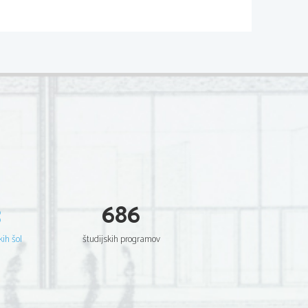
                                                                            M082-531-2-1                                                                         
  Scientia  Est  Potentia  Scientia  Est  Potentia
  Scientia  Est  Potentia  Scientia  Est  Potentia
  Scientia  Est  Potentia  Scientia  Est  Potentia
  Scientia  Est  Potentia  Scientia  Est  Potentia
  Scientia  Est  Potentia  Scientia  Est  Potentia
  Scientia  Est  Potentia  Scientia  Est  Potentia
  Scientia  Est  Potentia  Scientia  Est  Potentia
  Scientia  Est  Potentia  Scientia  Est  Potentia
  Scientia  Est  Potentia  Scientia  Est  Potentia
  Scientia  Est  Potentia  Scientia  Est  Potentia
  Scientia  Est  Potentia  Scientia  Est  Potentia
  Scientia  Est  Potentia  Scientia  Est  Potentia
  Scientia  Est  Potentia  Scientia  Est  Potentia
  Scientia  Est  Potentia  Scientia  Est  Potentia
  Scientia  Est  Potentia  Scientia  Est  Potentia
  Scientia  Est  Potentia  Scientia  Est  Potentia
  Scientia  Est  Potentia  Scientia  Est  Potentia
  Scientia  Est  Potentia  Scientia  Est  Potentia
  Scientia  Est  Potentia  Scientia  Est  Potentia
  Scientia  Est  Potentia  Scientia  Est  Potentia
3
686
  Scientia  Est  Potentia  Scientia  Est  Potentia
  Scientia  Est  Potentia  Scientia  Est  Potentia
  Scientia  Est  Potentia  Scientia  Est  Potentia
  Scientia  Est  Potentia  Scientia  Est  Potentia
  Scientia  Est  Potentia  Scientia  Est  Potentia
kih šol
študijskih programov
  Scientia  Est  Potentia  Scientia  Est  Potentia
  Scientia  Est  Potentia  Scientia  Est  Potentia
  Scientia  Est  Potentia  Scientia  Est  Potentia
  Scientia  Est  Potentia  Scientia  Est  Potentia
  Scientia  Est  Potentia  Scientia  Est  Potentia
  Scientia  Est  Potentia  Scientia  Est  Potentia
  Scientia  Est  Potentia  Scientia  Est  Potentia
  Scientia  Est  Potentia  Scientia  Est  Potentia
  Scientia  Est  Potentia  Scientia  Est  Potentia