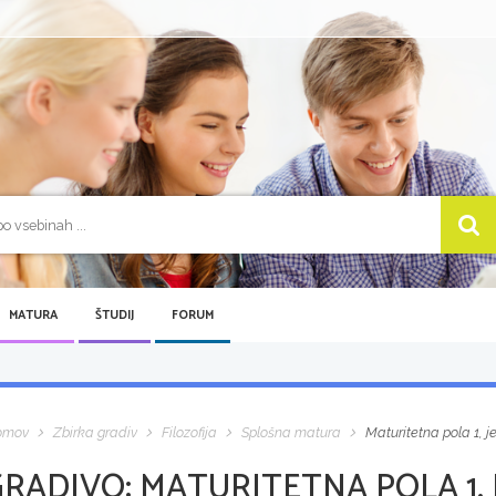
MATURA
ŠTUDIJ
FORUM
omov
Zbirka gradiv
Filozofija
Splošna matura
Maturitetna pola 1, j
GRADIVO:
MATURITETNA POLA 1, 