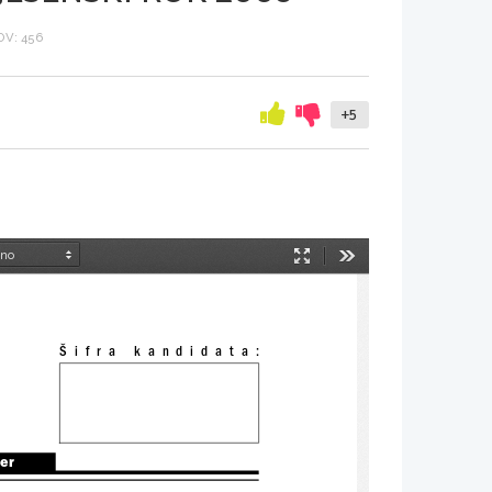
V: 456
+5
Način
Orodja
predstavitve
Šifra  kandidata:
ter