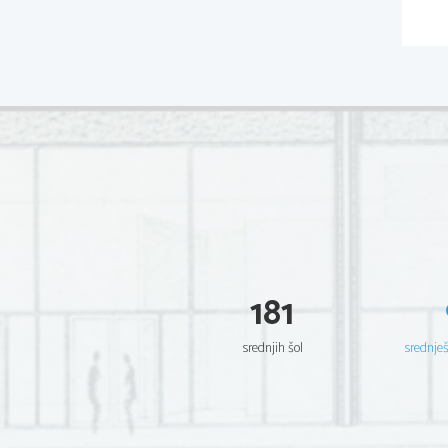
181
srednjih šol
srednje