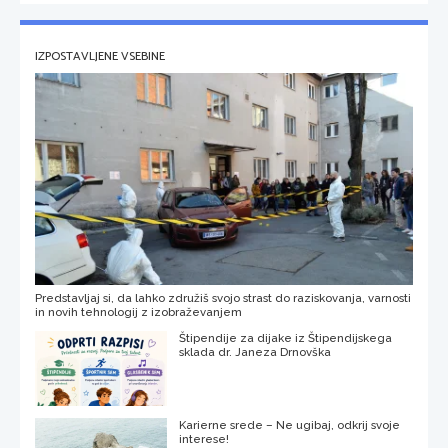
IZPOSTAVLJENE VSEBINE
Predstavljaj si, da lahko združiš svojo strast do raziskovanja, varnosti
in novih tehnologij z izobraževanjem
Štipendije za dijake iz Štipendijskega
sklada dr. Janeza Drnovška
Karierne srede – Ne ugibaj, odkrij svoje
interese!