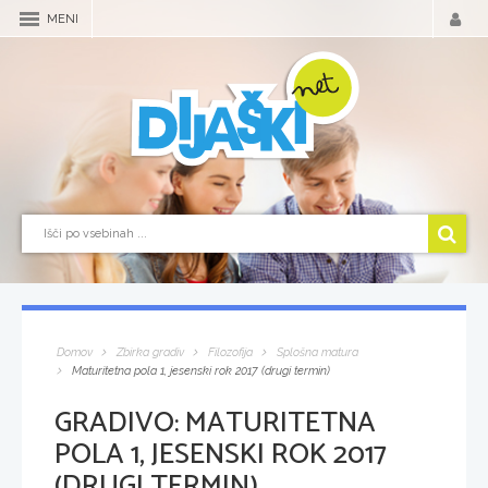
MENI
Domov
Zbirka gradiv
Filozofija
Splošna matura
Maturitetna pola 1, jesenski rok 2017 (drugi termin)
GRADIVO:
MATURITETNA
POLA 1, JESENSKI ROK 2017
(DRUGI TERMIN)