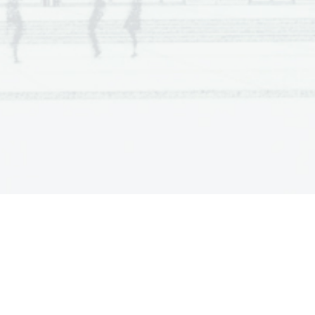
a  Scientia
  Est  Potentia  Scientia  Est  Potentia
a  Scientia
  Est  Potentia  Scientia  Est  Potentia
a  Scientia
  Est  Potentia  Scientia  Est  Potentia
a  Scientia
  Est  Potentia  Scientia  Est  Potentia
a  Scientia
  Est  Potentia  Scientia  Est  Potentia
a  Scientia
  Est  Potentia  Scientia  Est  Potentia
a  Scientia
  Est  Potentia  Scientia  Est  Potentia
a  Scientia
  Est  Potentia  Scientia  Est  Potentia
a  Scientia
  Est  Potentia  Scientia  Est  Potentia
a  Scientia
  Est  Potentia  Scientia  Est  Potentia
a  Scientia
  Est  Potentia  Scientia  Est  Potentia
a  Scientia
  Est  Potentia  Scientia  Est  Potentia
a  Scientia
  Est  Potentia  Scientia  Est  Potentia
a  Scientia
  Est  Potentia  Scientia  Est  Potentia
a  Scientia
  Est  Potentia  Scientia  Est  Potentia
a  Scientia
  Est  Potentia  Scientia  Est  Potentia
a  Scientia
  Est  Potentia  Scientia  Est  Potentia
a  Scientia
  Est  Potentia  Scientia  Est  Potentia
a  Scientia
  Est  Potentia  Scientia  Est  Potentia
a  Scientia
  Est  Potentia  Scientia  Est  Potentia
a  Scientia
  Est  Potentia  Scientia  Est  Potentia
a  Scientia
  Est  Potentia  Scientia  Est  Potentia
a  Scientia
  Est  Potentia  Scientia  Est  Potentia
a  Scientia
  Est  Potentia  Scientia  Est  Potentia
a  Scientia
  Est  Potentia  Scientia  Est  Potentia
a  Scientia
  Est  Potentia  Scientia  Est  Potentia
a  Scientia
  Est  Potentia  Scientia  Est  Potentia
a  Scientia
  Est  Potentia  Scientia  Est  Potentia
a  Scientia
  Est  Potentia  Scientia  Est  Potentia
a  Scientia
  Est  Potentia  Scientia  Est  Potentia
a  Scientia
  Est  Potentia  Scientia  Est  Potentia
a  Scientia
  Est  Potentia  Scientia  Est  Potentia
a  Scientia
  Est  Potentia  Scientia  Est  Potentia
a  Scientia
  Est  Potentia  Scientia  Est  Potentia
a  Scientia
  Est  Potentia  Scientia  Est  Potentia
a  Scientia
  Est  Potentia  Scientia  Est  Potentia
a  Scientia
  Est  Potentia  Scientia  Est  Potentia
a  Scientia
  Est  Potentia  Scientia  Est  Potentia
a  Scientia
  Est  Potentia  Scientia  Est  Potentia
a  Scientia
  Est  Potentia  Scientia  Est  Potentia