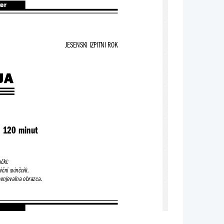
ter
JESENSKI IZPITNI ROK
JA
/ 120 minut
čki:
ični svinčnik.
cenjevalna obrazca.