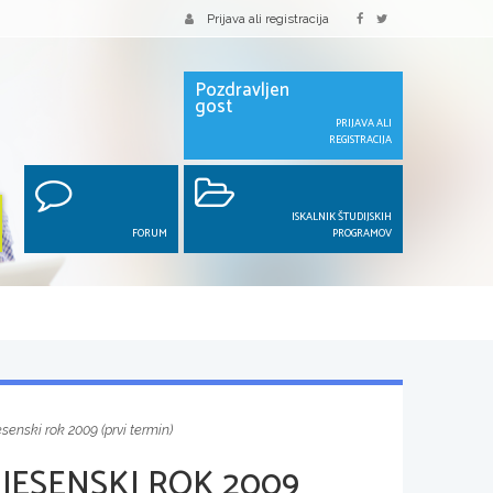
Prijava ali registracija
Pozdravljen
gost
PRIJAVA ALI
REGISTRACIJA
ISKALNIK ŠTUDIJSKIH
FORUM
PROGRAMOV
esenski rok 2009 (prvi termin)
JESENSKI ROK 2009