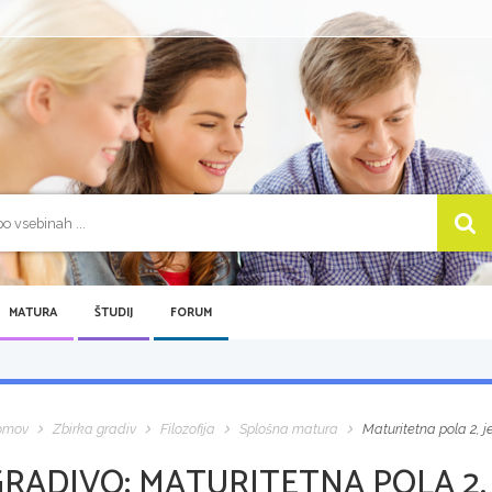
MATURA
ŠTUDIJ
FORUM
omov
Zbirka gradiv
Filozofija
Splošna matura
Maturitetna pola 2, j
GRADIVO:
MATURITETNA POLA 2, 