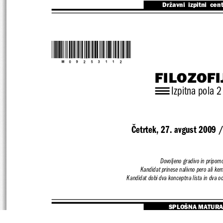
Državni  izpitni  cen
*M09253112*
FILOZOFI
Izpitna pola 2
Četrtek, 27. avgust 2009 
Dovoljeno gradivo in pripomo
Kandidat prinese nalivno pero ali kem
Kandidat dobi dva konceptna lista in dva o
SPLOŠNA MATURA