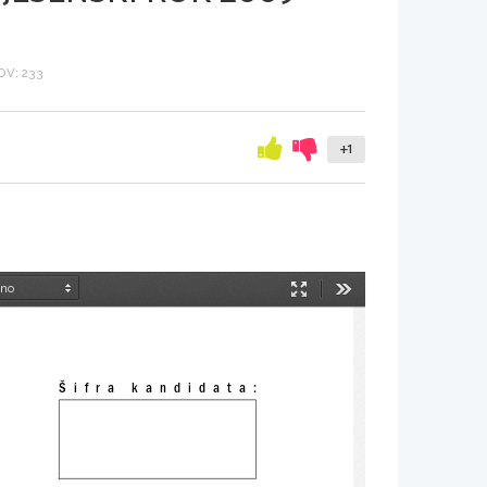
V: 233
+1
Način
Orodja
predstavitve
Šifra kandidata: