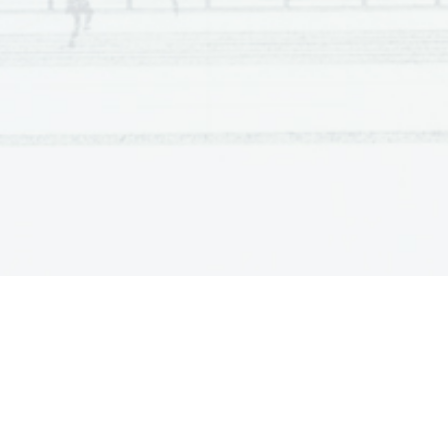
Scientia  Est  Potentia  Scientia  Est  Po
tentia  Scientia  Est  Potenti
Scientia  Est  Potentia  Scientia  Est  Po
tentia  Scientia  Est  Potenti
Scientia  Est  Potentia  Scientia  Est  Po
tentia  Scientia  Est  Potenti
Scientia  Est  Potentia  Scientia  Est  Po
tentia  Scientia  Est  Potenti
Scientia  Est  Potentia  Scientia  Est  Po
tentia  Scientia  Est  Potenti
Scientia  Est  Potentia  Scientia  Est  Po
tentia  Scientia  Est  Potenti
Scientia  Est  Potentia  Scientia  Est  Po
tentia  Scientia  Est  Potenti
Scientia  Est  Potentia  Scientia  Est  Po
tentia  Scientia  Est  Potenti
Scientia  Est  Potentia  Scientia  Est  Po
tentia  Scientia  Est  Potenti
Scientia  Est  Potentia  Scientia  Est  Po
tentia  Scientia  Est  Potenti
Scientia  Est  Potentia  Scientia  Est  Po
tentia  Scientia  Est  Potenti
Scientia  Est  Potentia  Scientia  Est  Po
tentia  Scientia  Est  Potenti
Scientia  Est  Potentia  Scientia  Est  Po
tentia  Scientia  Est  Potenti
Scientia  Est  Potentia  Scientia  Est  Po
tentia  Scientia  Est  Potenti
Scientia  Est  Potentia  Scientia  Est  Po
tentia  Scientia  Est  Potenti
Scientia  Est  Potentia  Scientia  Est  Po
tentia  Scientia  Est  Potenti
Scientia  Est  Potentia  Scientia  Est  Po
tentia  Scientia  Est  Potenti
Scientia  Est  Potentia  Scientia  Est  Po
tentia  Scientia  Est  Potenti
Scientia  Est  Potentia  Scientia  Est  Po
tentia  Scientia  Est  Potenti
Scientia  Est  Potentia  Scientia  Est  Po
tentia  Scientia  Est  Potenti
Scientia  Est  Potentia  Scientia  Est  Po
tentia  Scientia  Est  Potenti
Scientia  Est  Potentia  Scientia  Est  Po
tentia  Scientia  Est  Potenti
Scientia  Est  Potentia  Scientia  Est  Po
tentia  Scientia  Est  Potenti
Scientia  Est  Potentia  Scientia  Est  Po
tentia  Scientia  Est  Potenti
Scientia  Est  Potentia  Scientia  Est  Po
tentia  Scientia  Est  Potenti
Scientia  Est  Potentia  Scientia  Est  Po
tentia  Scientia  Est  Potenti
Scientia  Est  Potentia  Scientia  Est  Po
tentia  Scientia  Est  Potenti
Scientia  Est  Potentia  Scientia  Est  Po
tentia  Scientia  Est  Potenti
Scientia  Est  Potentia  Scientia  Est  Po
tentia  Scientia  Est  Potenti
Scientia  Est  Potentia  Scientia  Est  Po
tentia  Scientia  Est  Potenti
Scientia  Est  Potentia  Scientia  Est  Po
tentia  Scientia  Est  Potenti
Scientia  Est  Potentia  Scientia  Est  Po
tentia  Scientia  Est  Potenti
Scientia  Est  Potentia  Scientia  Est  Po
tentia  Scientia  Est  Potenti
Scientia  Est  Potentia  Scientia  Est  Po
tentia  Scientia  Est  Potenti
Scientia  Est  Potentia  Scientia  Est  Po
tentia  Scientia  Est  Potenti
Scientia  Est  Potentia  Scientia  Est  Po
tentia  Scientia  Est  Potenti
Scientia  Est  Potentia  Scientia  Est  Po
tentia  Scientia  Est  Potenti
Scientia  Est  Potentia  Scientia  Est  Po
tentia  Scientia  Est  Potenti
Scientia  Est  Potentia  Scientia  Est  Po
tentia  Scientia  Est  Potenti
Scientia  Est  Potentia  Scientia  Est  Po
tentia  Scientia  Est  Potenti