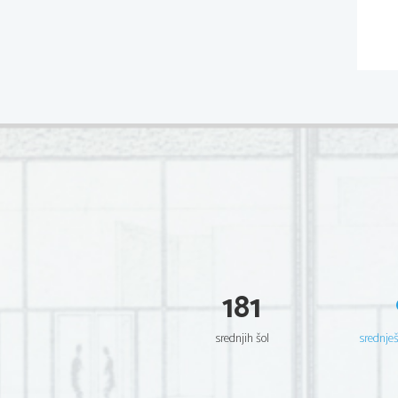
181
srednjih šol
srednje