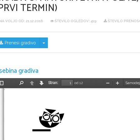
PRVI TERMIN)
NA VOLJO OD:
21.12.2018
ŠTEVILO OGLEDOV: 419
ŠTEVILO PRENOSO
Skrij/prikaži meni
Prenesi gradivo
sebina gradiva
Stran:
od 12
Preklopi
Najdi
Nazaj
Naprej
Pomanjšaj
Povečaj
stransko
vrstico