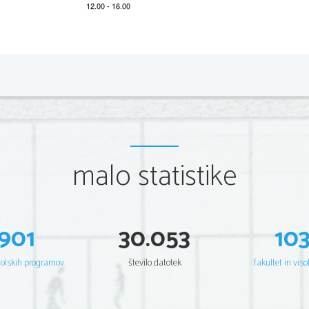
2 
Scientia  Est  Potentia  Scientia  Est  Po
tentia  Scientia  Est  Potenti
Scientia  Est  Potentia  Scientia  Est  Po
tentia  Scientia  Est  Potenti
Scientia  Est  Potentia  Scientia  Est  Po
tentia  Scientia  Est  Potenti
Scientia  Est  Potentia  Scientia  Est  Po
tentia  Scientia  Est  Potenti
Scientia  Est  Potentia  Scientia  Est  Po
tentia  Scientia  Est  Potenti
Scientia  Est  Potentia  Scientia  Est  Po
tentia  Scientia  Est  Potenti
Scientia  Est  Potentia  Scientia  Est  Po
tentia  Scientia  Est  Potenti
Scientia  Est  Potentia  Scientia  Est  Po
tentia  Scientia  Est  Potenti
Scientia  Est  Potentia  Scientia  Est  Po
tentia  Scientia  Est  Potenti
Scientia  Est  Potentia  Scientia  Est  Po
tentia  Scientia  Est  Potenti
Scientia  Est  Potentia  Scientia  Est  Po
tentia  Scientia  Est  Potenti
Scientia  Est  Potentia  Scientia  Est  Po
tentia  Scientia  Est  Potenti
malo statistike
Scientia  Est  Potentia  Scientia  Est  Po
tentia  Scientia  Est  Potenti
Scientia  Est  Potentia  Scientia  Est  Po
tentia  Scientia  Est  Potenti
Scientia  Est  Potentia  Scientia  Est  Po
tentia  Scientia  Est  Potenti
Scientia  Est  Potentia  Scientia  Est  Po
tentia  Scientia  Est  Potenti
Scientia  Est  Potentia  Scientia  Est  Po
tentia  Scientia  Est  Potenti
Scientia  Est  Potentia  Scientia  Est  Po
tentia  Scientia  Est  Potenti
Scientia  Est  Potentia  Scientia  Est  Po
tentia  Scientia  Est  Potenti
Scientia  Est  Potentia  Scientia  Est  Po
tentia  Scientia  Est  Potenti
901
30.053
10
Scientia  Est  Potentia  Scientia  Est  Po
tentia  Scientia  Est  Potenti
Scientia  Est  Potentia  Scientia  Est  Po
tentia  Scientia  Est  Potenti
Scientia  Est  Potentia  Scientia  Est  Po
tentia  Scientia  Est  Potenti
Scientia  Est  Potentia  Scientia  Est  Po
tentia  Scientia  Est  Potenti
Scientia  Est  Potentia  Scientia  Est  Po
tentia  Scientia  Est  Potenti
šolskih programov
število datotek
fakultet in viso
Scientia  Est  Potentia  Scientia  Est  Po
tentia  Scientia  Est  Potenti
Scientia  Est  Potentia  Scientia  Est  Po
tentia  Scientia  Est  Potenti
Scientia  Est  Potentia  Scientia  Est  Po
tentia  Scientia  Est  Potenti
Scientia  Est  Potentia  Scientia  Est  Po
tentia  Scientia  Est  Potenti
Scientia  Est  Potentia  Scientia  Est  Po
tentia  Scientia  Est  Potenti
Scientia  Est  Potentia  Scientia  Est  Po
tentia  Scientia  Est  Potenti