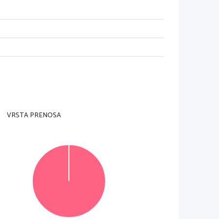
am nadzorni učitelj tega ne dovoli.
i in na ocenjevalna obrazca). Svojo šifro vpiši
te tudi
VRSTA PRENOSA
komentar, ki naj obsega najmanj 600 besed. Štev
ilo
entar prepišite avtorja besedila in naslov dela, ki
te in jo zapišite na novo. Nečitljivo besedilo
 bo
nutek se ne upošteva pri ocenjevanju.