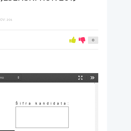
OV: 201
0
Način
Orodja
predstavitve
Šifra kandidata
: