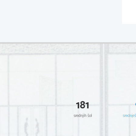
181
srednjih šol
srednje