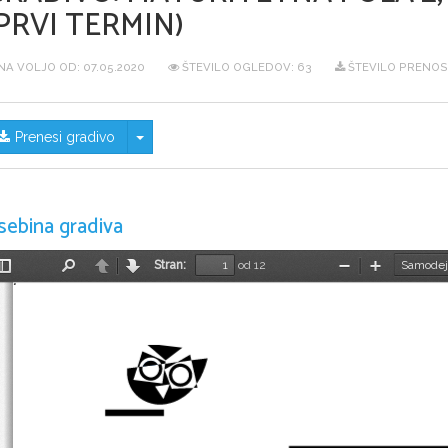
PRVI TERMIN)
NA VOLJO OD:
07.05.2020
ŠTEVILO OGLEDOV: 63
ŠTEVILO PRENOS
Skrij/prikaži meni
Prenesi gradivo
sebina gradiva
Stran:
od 12
Preklopi
Najdi
Nazaj
Naprej
Pomanjšaj
Povečaj
stransko
vrstico