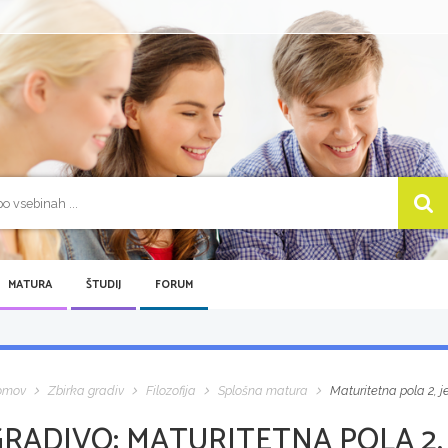
MATURA
ŠTUDIJ
FORUM
omov
Zbirka gradiv
Filozofija
Splošna matura
Maturitetna pola 2, je
GRADIVO:
MATURITETNA POLA 2, 