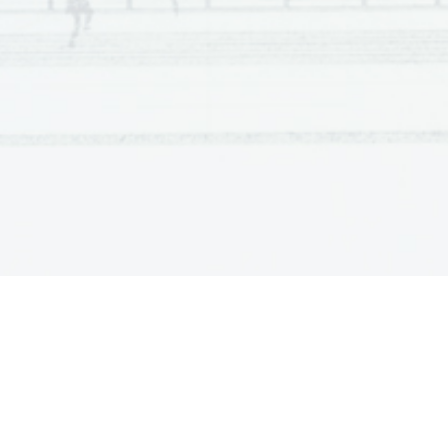
Scientia  Est  Potentia  Scientia  Est  Potentia  Scientia  Est  Potentia
Scientia  Est  Potentia  Scientia  Est  Potentia  Scientia  Est  Potentia
Scientia  Est  Potentia  Scientia  Est  Potentia  Scientia  Est  Potentia
Scientia  Est  Potentia  Scientia  Est  Potentia  Scientia  Est  Potentia
Scientia  Est  Potentia  Scientia  Est  Potentia  Scientia  Est  Potentia
Scientia  Est  Potentia  Scientia  Est  Potentia  Scientia  Est  Potentia
Scientia  Est  Potentia  Scientia  Est  Potentia  Scientia  Est  Potentia
Scientia  Est  Potentia  Scientia  Est  Potentia  Scientia  Est  Potentia
Scientia  Est  Potentia  Scientia  Est  Potentia  Scientia  Est  Potentia
Scientia  Est  Potentia  Scientia  Est  Potentia  Scientia  Est  Potentia
Scientia  Est  Potentia  Scientia  Est  Potentia  Scientia  Est  Potentia
Scientia  Est  Potentia  Scientia  Est  Potentia  Scientia  Est  Potentia
Scientia  Est  Potentia  Scientia  Est  Potentia  Scientia  Est  Potentia
Scientia  Est  Potentia  Scientia  Est  Potentia  Scientia  Est  Potentia
Scientia  Est  Potentia  Scientia  Est  Potentia  Scientia  Est  Potentia
Scientia  Est  Potentia  Scientia  Est  Potentia  Scientia  Est  Potentia
Scientia  Est  Potentia  Scientia  Est  Potentia  Scientia  Est  Potentia
Scientia  Est  Potentia  Scientia  Est  Potentia  Scientia  Est  Potentia
Scientia  Est  Potentia  Scientia  Est  Potentia  Scientia  Est  Potentia
Scientia  Est  Potentia  Scientia  Est  Potentia  Scientia  Est  Potentia
Scientia  Est  Potentia  Scientia  Est  Potentia  Scientia  Est  Potentia
Scientia  Est  Potentia  Scientia  Est  Potentia  Scientia  Est  Potentia
Scientia  Est  Potentia  Scientia  Est  Potentia  Scientia  Est  Potentia
Scientia  Est  Potentia  Scientia  Est  Potentia  Scientia  Est  Potentia
Scientia  Est  Potentia  Scientia  Est  Potentia  Scientia  Est  Potentia
Scientia  Est  Potentia  Scientia  Est  Potentia  Scientia  Est  Potentia
Scientia  Est  Potentia  Scientia  Est  Potentia  Scientia  Est  Potentia
Scientia  Est  Potentia  Scientia  Est  Potentia  Scientia  Est  Potentia
Scientia  Est  Potentia  Scientia  Est  Potentia  Scientia  Est  Potentia
Scientia  Est  Potentia  Scientia  Est  Potentia  Scientia  Est  Potentia
Scientia  Est  Potentia  Scientia  Est  Potentia  Scientia  Est  Potentia
Scientia  Est  Potentia  Scientia  Est  Potentia  Scientia  Est  Potentia
Scientia  Est  Potentia  Scientia  Est  Potentia  Scientia  Est  Potentia
Scientia  Est  Potentia  Scientia  Est  Potentia  Scientia  Est  Potentia
Scientia  Est  Potentia  Scientia  Est  Potentia  Scientia  Est  Potentia
Scientia  Est  Potentia  Scientia  Est  Potentia  Scientia  Est  Potentia
Scientia  Est  Potentia  Scientia  Est  Potentia  Scientia  Est  Potentia
Scientia  Est  Potentia  Scientia  Est  Potentia  Scientia  Est  Potentia
Scientia  Est  Potentia  Scientia  Est  Potentia  Scientia  Est  Potentia
Scientia  Est  Potentia  Scientia  Est  Potentia  Scientia  Est  Potentia