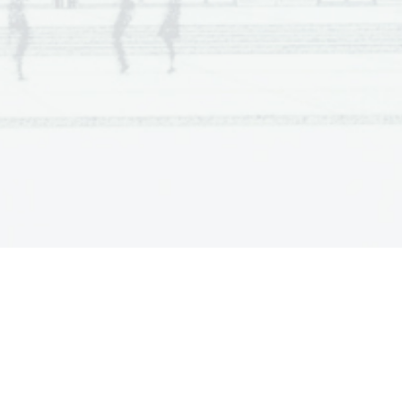
  Scientia  Est  Potentia  Scientia  Est  Potentia
  Scientia  Est  Potentia  Scientia  Est  Potentia
  Scientia  Est  Potentia  Scientia  Est  Potentia
  Scientia  Est  Potentia  Scientia  Est  Potentia
  Scientia  Est  Potentia  Scientia  Est  Potentia
  Scientia  Est  Potentia  Scientia  Est  Potentia
  Scientia  Est  Potentia  Scientia  Est  Potentia
  Scientia  Est  Potentia  Scientia  Est  Potentia
  Scientia  Est  Potentia  Scientia  Est  Potentia
  Scientia  Est  Potentia  Scientia  Est  Potentia
  Scientia  Est  Potentia  Scientia  Est  Potentia
  Scientia  Est  Potentia  Scientia  Est  Potentia
  Scientia  Est  Potentia  Scientia  Est  Potentia
  Scientia  Est  Potentia  Scientia  Est  Potentia
  Scientia  Est  Potentia  Scientia  Est  Potentia
  Scientia  Est  Potentia  Scientia  Est  Potentia
  Scientia  Est  Potentia  Scientia  Est  Potentia
  Scientia  Est  Potentia  Scientia  Est  Potentia
  Scientia  Est  Potentia  Scientia  Est  Potentia
  Scientia  Est  Potentia  Scientia  Est  Potentia
  Scientia  Est  Potentia  Scientia  Est  Potentia
  Scientia  Est  Potentia  Scientia  Est  Potentia
  Scientia  Est  Potentia  Scientia  Est  Potentia
  Scientia  Est  Potentia  Scientia  Est  Potentia
  Scientia  Est  Potentia  Scientia  Est  Potentia
  Scientia  Est  Potentia  Scientia  Est  Potentia
  Scientia  Est  Potentia  Scientia  Est  Potentia
  Scientia  Est  Potentia  Scientia  Est  Potentia
  Scientia  Est  Potentia  Scientia  Est  Potentia
  Scientia  Est  Potentia  Scientia  Est  Potentia
  Scientia  Est  Potentia  Scientia  Est  Potentia
  Scientia  Est  Potentia  Scientia  Est  Potentia
  Scientia  Est  Potentia  Scientia  Est  Potentia
  Scientia  Est  Potentia  Scientia  Est  Potentia
  Scientia  Est  Potentia  Scientia  Est  Potentia
  Scientia  Est  Potentia  Scientia  Est  Potentia
  Scientia  Est  Potentia  Scientia  Est  Potentia
  Scientia  Est  Potentia  Scientia  Est  Potentia
  Scientia  Est  Potentia  Scientia  Est  Potentia
  Scientia  Est  Potentia  Scientia  Est  Potentia