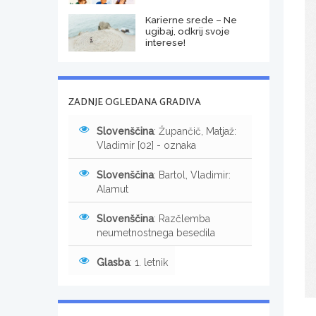
Karierne srede – Ne
ugibaj, odkrij svoje
interese!
ZADNJE OGLEDANA GRADIVA
Slovenščina
: Župančič, Matjaž:
Vladimir [02] - oznaka
Slovenščina
: Bartol, Vladimir:
Alamut
Slovenščina
: Razčlemba
neumetnostnega besedila
Glasba
: 1. letnik