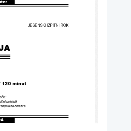
nter
JESENSKI IZPITNI ROK
JA
/ 120 minut
očki
: 
ični svinčnik
. 
ocenjevalna obrazca
.
RA