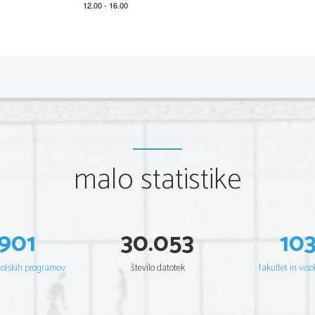
*M19253112
2/12 
Scientia  Est  Potentia  Scientia  Est  Potentia  Scientia  Est  Potentia
Scientia  Est  Potentia  Scientia  Est  Potentia  Scientia  Est  Potentia
Scientia  Est  Potentia  Scientia  Est  Potentia  Scientia  Est  Potentia
Scientia  Est  Potentia  Scientia  Est  Potentia  Scientia  Est  Potentia
Scientia  Est  Potentia  Scientia  Est  Potentia  Scientia  Est  Potentia
Scientia  Est  Potentia  Scientia  Est  Potentia  Scientia  Est  Potentia
Scientia  Est  Potentia  Scientia  Est  Potentia  Scientia  Est  Potentia
Scientia  Est  Potentia  Scientia  Est  Potentia  Scientia  Est  Potentia
Scientia  Est  Potentia  Scientia  Est  Potentia  Scientia  Est  Potentia
Scientia  Est  Potentia  Scientia  Est  Potentia  Scientia  Est  Potentia
Scientia  Est  Potentia  Scientia  Est  Potentia  Scientia  Est  Potentia
malo statistike
Scientia  Est  Potentia  Scientia  Est  Potentia  Scientia  Est  Potentia
Scientia  Est  Potentia  Scientia  Est  Potentia  Scientia  Est  Potentia
Scientia  Est  Potentia  Scientia  Est  Potentia  Scientia  Est  Potentia
Scientia  Est  Potentia  Scientia  Est  Potentia  Scientia  Est  Potentia
Scientia  Est  Potentia  Scientia  Est  Potentia  Scientia  Est  Potentia
Scientia  Est  Potentia  Scientia  Est  Potentia  Scientia  Est  Potentia
Scientia  Est  Potentia  Scientia  Est  Potentia  Scientia  Est  Potentia
Scientia  Est  Potentia  Scientia  Est  Potentia  Scientia  Est  Potentia
Scientia  Est  Potentia  Scientia  Est  Potentia  Scientia  Est  Potentia
901
30.053
10
Scientia  Est  Potentia  Scientia  Est  Potentia  Scientia  Est  Potentia
Scientia  Est  Potentia  Scientia  Est  Potentia  Scientia  Est  Potentia
Scientia  Est  Potentia  Scientia  Est  Potentia  Scientia  Est  Potentia
Scientia  Est  Potentia  Scientia  Est  Potentia  Scientia  Est  Potentia
šolskih programov
število datotek
fakultet in viso
Scientia  Est  Potentia  Scientia  Est  Potentia  Scientia  Est  Potentia
Scientia  Est  Potentia  Scientia  Est  Potentia  Scientia  Est  Potentia
Scientia  Est  Potentia  Scientia  Est  Potentia  Scientia  Est  Potentia
Scientia  Est  Potentia  Scientia  Est  Potentia  Scientia  Est  Potentia
Scientia  Est  Potentia  Scientia  Est  Potentia  Scientia  Est  Potentia
Scientia  Est  Potentia  Scientia  Est  Potentia  Scientia  Est  Potentia
Scientia  Est  Potentia  Scientia  Est  Potentia  Scientia  Est  Potentia