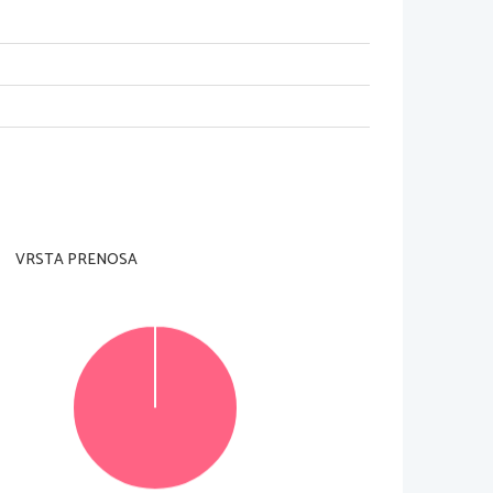
nadzorni učitelj tega ne dovoli
.
trani in na ocenjevalna obrazca
). Svojo šifro 
naj obsega najmanj 
600 
besed
. 
Število točk
, 
e boste storili
, 
bo ocenil prvi esej
, 
ki ste ga 
VRSTA PRENOSA
10.
11.
12.
13.
14.
15.
esej prepišite številko in naslov eseja
, 
ki ste ga 
 jo zapišite na novo
. 
Nečitljivo besedilo bo 
 ne upošteva pri ocenjevanju
.
© Državni izpitni center
Vse pravice pridržane
.