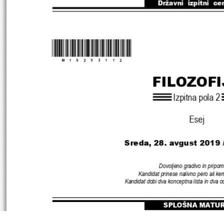
Državni  izpitni  ce
*M19253112
*
FILOZOFI
Izpitna pola 
2
Esej
Sreda, 28. avgust 2019 
Dovoljeno gradivo in pripom
Kandidat prinese nalivno pero ali kem
Kandidat dobi dva konceptna lista in dva 
SPLOŠNA MATU