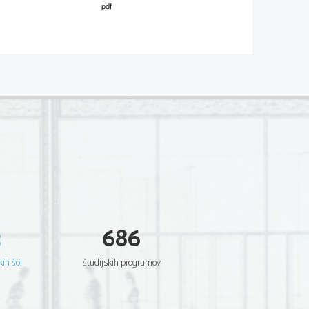
02*
.
V sivo polje ne pišite
  Scientia  Est  Potentia  Scientia  Est  Potentia
  Scientia  Est  Potentia  Scientia  Est  Potentia
  Scientia  Est  Potentia  Scientia  Est  Potentia
  Scientia  Est  Potentia  Scientia  Est  Potentia
  Scientia  Est  Potentia  Scientia  Est  Potentia
  Scientia  Est  Potentia  Scientia  Est  Potentia
  Scientia  Est  Potentia  Scientia  Est  Potentia
  Scientia  Est  Potentia  Scientia  Est  Potentia
  Scientia  Est  Potentia  Scientia  Est  Potentia
  Scientia  Est  Potentia  Scientia  Est  Potentia
  Scientia  Est  Potentia  Scientia  Est  Potentia
  Scientia  Est  Potentia  Scientia  Est  Potentia
  Scientia  Est  Potentia  Scientia  Est  Potentia
  Scientia  Est  Potentia  Scientia  Est  Potentia
  Scientia  Est  Potentia  Scientia  Est  Potentia
  Scientia  Est  Potentia  Scientia  Est  Potentia
  Scientia  Est  Potentia  Scientia  Est  Potentia
  Scientia  Est  Potentia  Scientia  Est  Potentia
  Scientia  Est  Potentia  Scientia  Est  Potentia
  Scientia  Est  Potentia  Scientia  Est  Potentia
3
686
  Scientia  Est  Potentia  Scientia  Est  Potentia
  Scientia  Est  Potentia  Scientia  Est  Potentia
  Scientia  Est  Potentia  Scientia  Est  Potentia
  Scientia  Est  Potentia  Scientia  Est  Potentia
kih šol
študijskih programov
  Scientia  Est  Potentia  Scientia  Est  Potentia
  Scientia  Est  Potentia  Scientia  Est  Potentia
  Scientia  Est  Potentia  Scientia  Est  Potentia
  Scientia  Est  Potentia  Scientia  Est  Potentia
  Scientia  Est  Potentia  Scientia  Est  Potentia
  Scientia  Est  Potentia  Scientia  Est  Potentia
  Scientia  Est  Potentia  Scientia  Est  Potentia