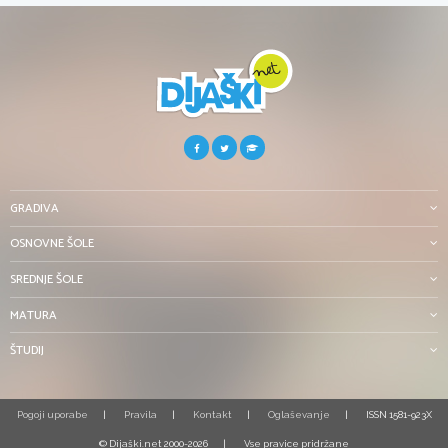
GRADIVA
OSNOVNE ŠOLE
SREDNJE ŠOLE
MATURA
ŠTUDIJ
Pogoji uporabe
Pravila
Kontakt
Oglaševanje
ISSN 1581-923X
© Dijaški.net 2000-2026
Vse pravice pridržane