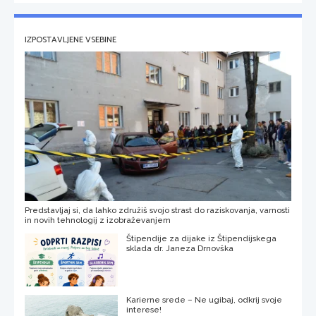
IZPOSTAVLJENE VSEBINE
Predstavljaj si, da lahko združiš svojo strast do raziskovanja, varnosti
in novih tehnologij z izobraževanjem
Štipendije za dijake iz Štipendijskega
sklada dr. Janeza Drnovška
Karierne srede – Ne ugibaj, odkrij svoje
interese!