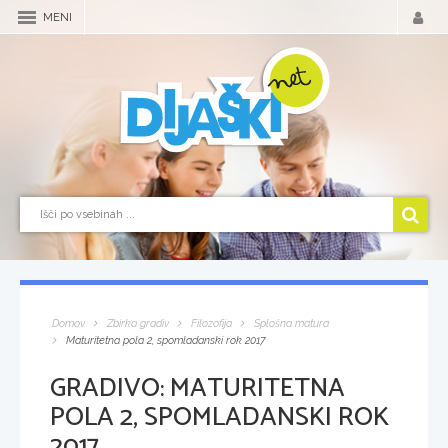
MENI
Domov
Zbirka gradiv
Filozofija
Splošna matura
Maturitetna pola 2, spomladanski rok 2017
GRADIVO:
MATURITETNA
POLA 2, SPOMLADANSKI ROK
2017