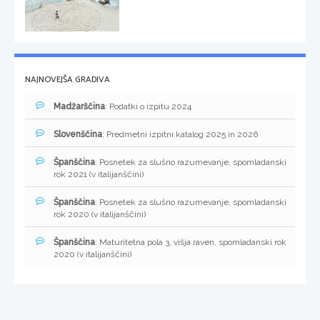
NAJNOVEJŠA GRADIVA
Madžarščina
: Podatki o izpitu 2024
Slovenščina
: Predmetni izpitni katalog 2025 in 2026
Španščina
: Posnetek za slušno razumevanje, spomladanski
rok 2021 (v italijanščini)
Španščina
: Posnetek za slušno razumevanje, spomladanski
rok 2020 (v italijanščini)
Španščina
: Maturitetna pola 3, višja raven, spomladanski rok
2020 (v italijanščini)