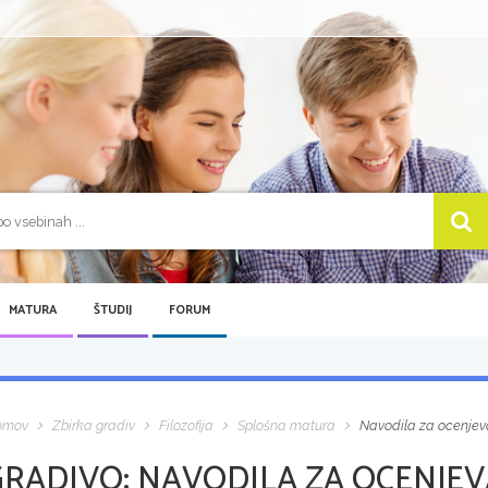
MATURA
ŠTUDIJ
FORUM
omov
Zbirka gradiv
Filozofija
Splošna matura
Navodila za ocenjevan
GRADIVO:
NAVODILA ZA OCENJEVA