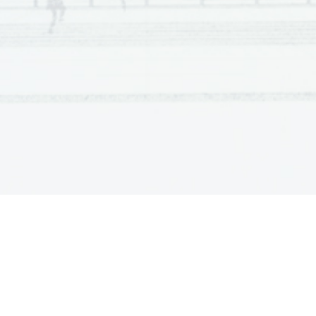
11
–
13
Zadostno
Odgovor je že esejističnega tipa (zgradba, celovitos
odlomek, kandidat razume omejeno in površno, lah
tudi ne odgovori na vprašanja iz navodil, vendar 
lahko kot preprost opis filozofskega problema, lah
najti pa je še precej nerelevantnosti. Kandidat upo
analize. Če kandidat poskuša z argumentacijo, je t
Kandidat delo pomanjkljivo razume na najosnovnejš
14
–
16
Dobro, a omejeno
Odgovor ima dobro strukturo in je brez večjih presk
dana podvprašanja, morda ne na vsa enako izčrpno
večjih pomanjkljivosti in na osnovni ravni kandida
razlage so še slabo razviti; kandidat sicer poskuša
vzpostavi nekaj povezav med njimi, vendar anali
povzemanje ali parafraziranje trditev iz komentira
Kandidat delo pozna in vsebinsko odgovori na vpr
17
–
19
Prav dobro, a z manjšimi pomanjkljivostmi
Odgovor ima dobro strukturo, napake v izpeljavi so
obširno odgovori na dana podvprašanja, iz česar je
razume; razlaga in argumentacija sta jasni in razuml
vedno je mogoče najti kako nerelevantnost in neute
nejasnosti, vendar pa so na tej ravni to bolj obrobn
Kandidat delo dobro pozna ter v odgovorih dobro ra
odlomka in dela.
20
–
22
V glavnem odlično
Naloga ima dobro strukturo, jasno in 
koherentno iz
vsebinsko izčrpno odgovori na vsa dana podvprašan
razvita pojmovna mreža. Kandidat ima zelo dober 
komentira s pojmovnim aparatom iz besedila. Lahko 