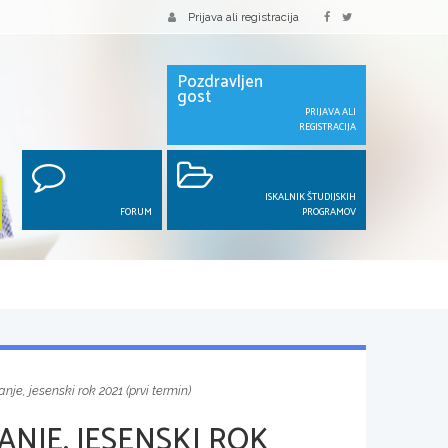
Prijava ali registracija
Pozdravljen
gost
PRIJAVA ALI
REGISTRACIJA
ISKALNIK ŠTUDIJSKIH
FORUM
PROGRAMOV
je, jesenski rok 2021 (prvi termin)
NJE, JESENSKI ROK