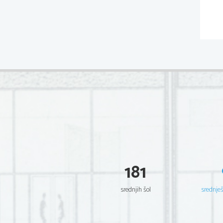
181
srednjih šol
srednje