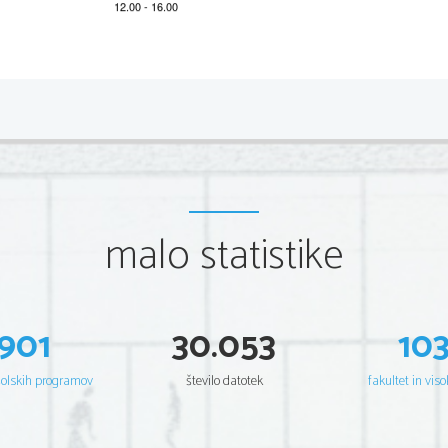
2 
IZPITNA POLA 1
O
cenjevalna shema za komentar besedila (0
–
22 t
Navedeni opisi v shemi ustrezajo večjemu delu komentarjev, 
posamezni komentarji lahko vsebujejo lastnosti z različnih 
ra
kateri element oziroma lastnost prevladuje v odgovoru kot cel
Točke
Merila
malo statistike
0
–
10
Odgovor ne 
zadošča
Popolnoma nerelevanten
odgovor, če je že najti k
0 
je, da kandidat dela ne pozna.
Odgovor je nerelevanten, toda v njem je kljub temu
1–4 
lahko posledica parafraze besedila ali poskusa odg
kandidat dela ne pozna oziroma pozna le nekaj nak
901
30.053
10
Odgovor je kratek in fragmentaren, vendar vsebuje
5–7 
obravnavanim besedilom. Največkrat gre za delce 
celote dela in brez povezave z vprašanji iz navodil.
šolskih programov
število datotek
fakultet in viso
Komentar deloma že ima zaokroženo zgradbo, vend
fragmentarnost; razvitih je nekaj ustreznih poudarko
8–10
brez jasne navezave na vprašanja iz navodil, običajn
P
oznavanje dela ima resne pomanjkljivosti.