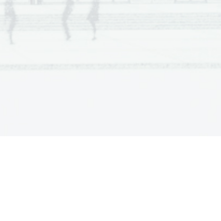
t, zaključenost). Probleme, ki jih odpira 
ko tudi napačno. Kandidat le deloma ali 
se odgovor že nanaša na dani odlomek, 
ko posredno kot obnova celotnega dela, 
rabi nekaj ustreznih pojmov, vendar brez 
a pomanjklji
va.
i ravni.
okov v izpeljavi. Kandidat odgovori na 
 in relevantno. Poznavanje 
dela je brez 
t delo večinoma razume. Toda opisi in 
 analizirati nekatere pojme, morda 
zo pogosto nadomešča o
pis in 
nega besedila.
ašanja.
 možne, a ne prevladujejo. 
Kandidat 
 razvidno, da delo dobro pozna in 
jivi, temeljni pojmi so opredeljeni. Še 
meljeno trditev, še s
o mogoče 
e pomanjkljivosti.
zloži in razčleni temeljne probleme 
peljavo, skozi katero kandidat skladno in 
ja. Značilni sta analiza pojmov in 
pregled nad celotnim delom in ga 
tudi vstopi v dialog z avtorjem dela ter 