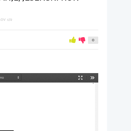
OV: 172
0
Način
Orodja
predstavitve