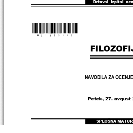
Državni  izpitni  ce
*M21253113
*
FILOZOFI
NAVODILA ZA OCENJ
Petek
, 27
. avgust 
SPLOŠNA MATUR