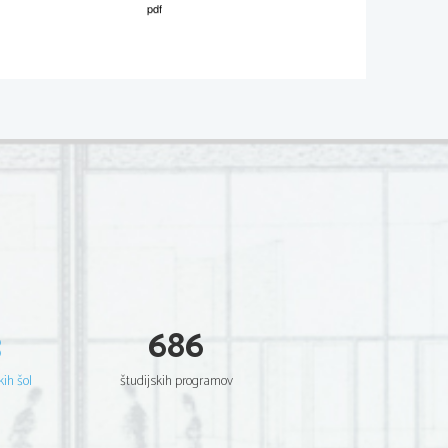
M212-
531-
1-3 
očk)
vendar je treba upoštevati, da 
vni. V takšnem primeru je treba presoditi, 
oti.
aj relevantnega, gre za naključje. Očitno 
 najti kakšen element razumevanja, ki je 
ovoriti na 
vprašanja. Očitno je, da 
ljučnih fragmentov.
3
686
 elemente, ki so povezani z 
vednosti oziroma splošno obnavlj
anje 
kih šol
študijskih programov
ar v odgovoru prevladuje 
v, vendar je poznavanje dela zelo šibko, 
o je najti 
še veliko 
nerelevantnosti.