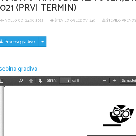
021 (PRVI TERMIN)
NA VOLJO OD:
24.06.2022
ŠTEVILO OGLEDOV: 140
ŠTEVILO PRENOS
Skrij/prikaži meni
Prenesi gradivo
sebina gradiva
Stran:
od 8
Preklopi
Najdi
Nazaj
Naprej
Pomanjšaj
Povečaj
stransko
vrstico