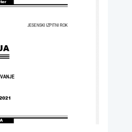
nter
JESENSKI IZPITNI ROK
JA
EVANJE
2021
A