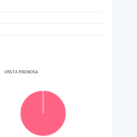
VRSTA PRENOSA
© Državni izpitni center
Vse pravice pridržane
.