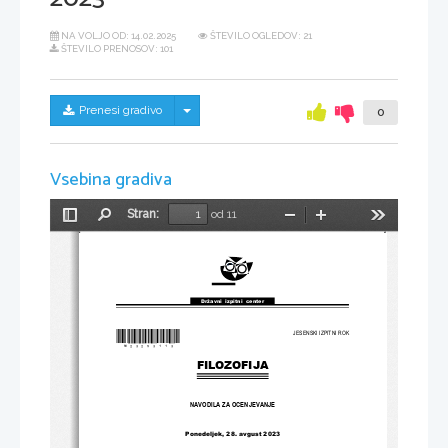
NA VOLJO OD:
14.02.2025
ŠTEVILO OGLEDOV: 21
ŠTEVILO PRENOSOV: 101
Skrij/prikaži meni
Prenesi gradivo
0
Vsebina gradiva
Stran:
od 11
Preklopi
Najdi
Pomanjšaj
Povečaj
Orodja
stransko
vrstico
Državni  izpitni  center
*M23253113
*
JESENSKI IZPITNI ROK
FILOZOFIJA
NAVODILA ZA OCENJEVANJE
Ponedeljek
, 
28
. avgust 
2023