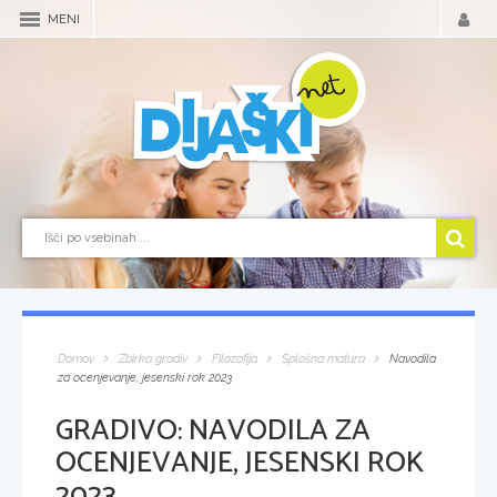
MENI
Domov
Zbirka gradiv
Filozofija
Splošna matura
Navodila
za ocenjevanje, jesenski rok 2023
GRADIVO:
NAVODILA ZA
OCENJEVANJE, JESENSKI ROK
2023