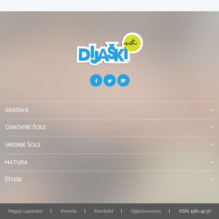
GRADIVA
OSNOVNE ŠOLE
SREDNJE ŠOLE
MATURA
ŠTUDIJ
Pogoji uporabe
Pravila
Kontakt
Oglaševanje
ISSN 1581-923X