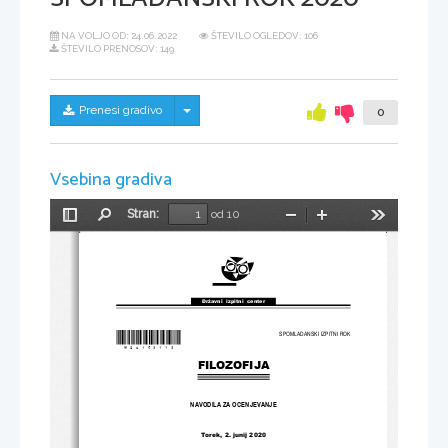
NA VOLJO OD:
24.06.2022
ŠTEVILO OGLEDOV: 106
ŠTEVILO PRENOSOV: 149
Skrij/prikaži meni
Prenesi gradivo
0
Vsebina gradiva
Stran:
od 10
Preklopi
Najdi
Pomanjšaj
Povečaj
Orodja
stransko
vrstico
Državni  izpitni  center
*M20153113
*
SPOMLADANSKI IZPITNI ROK
FILOZOFIJA
NAVODILA ZA OCENJEVANJE
Torek
, 
2. junij 
2020