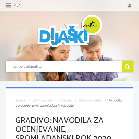
MENI
Domov
Zbirka gradiv
Filozofija
Splošna matura
Navodila
za ocenjevanje, spomladanski rok 2020
GRADIVO:
NAVODILA ZA
OCENJEVANJE,
SPOMLADANSKI ROK 2020