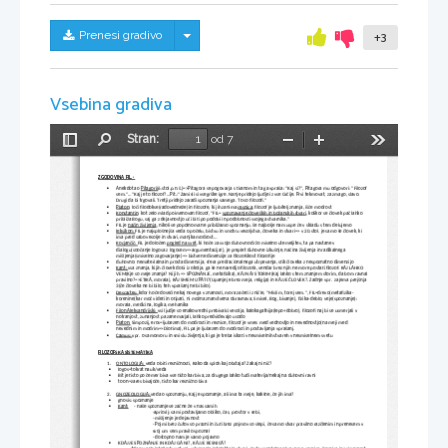
Skrij/prikaži meni
Prenesi gradivo
+3
Vsebina gradiva
Stran:
od 7
Preklopi
Najdi
Pomanjšaj
Povečaj
Orodja
stransko
vrstico
ZGODOVINA FIL.: 
Anekdota o 
Pitagori(
6.stol.p.n.š.)=>Pitagora se pogovarja s tiranom in ta ga vpraša: ''Kaj si?'', Pitagora mu odgovori: ''Filozof 

sem.''...''Kaj je to filozof?...Pit.:''Zamisli si vsegrške igre. Nanje pridejo ljudje iz vse Grčije. Prvi tekmovat, za zmago, slavo. 
Drugi da bi trgovali. Tretji pridejo zaradi spoznanja samega. To so filozofi.''
Platon
: loči filodokse(radovedneže) in filozofe, ki jih zanima 
resnica
, filozof je ljubitelj znanja, išče modrost

Konstantin
: kot zelo mlad poimenovan filozof, ''FIL= 
spoznavanje človeških in božanskih stvari
, kolikor se človek pač lahko 

približa Bogu, saj ga z dejavnostjo uči biti po podobi in podobnosti svojega stvarnika.''
FIL je 
način življenja
, nikoli se popolnoma ne približamo spoznanju. še najbolje nam uspe če v skladu s tem delujemo

leksikon: 
FIL je najsplošnejša veda o počelu, bistvu in smotru vesoljstva, človeka in stvari=> v 20.stol. je samo še človek, ki 

ima pred sabo vesolje in stvari, manjka modrost...
Kocjančič: 
FIL je določen 
pogled na svet
, ki hoče za svojo duhovno držo miselno utemeljitev, ta pa nastane v 

dialogu(soočanje logosa z logosem=>argumentacija!), je preplet duhovne izkušnje, načina življenja in radikalnega 
mišljenja(smiselno zagovarjanje)=> bistvene dimenzije za filozofskost filozofije
duhovno: nematerialna in prosta dimenzija, sfera predracionalnega utrpevanja, stik človeka z nespoznatno dimenzijo

Kant: 
vsa znanja, ki jih človek dobi iz okolja, ga še ne naredijo filozofa, vendar brez njih ne more postati filozof: KAJ LAHKO 

VEM(Kje so meje znanja? Ni jih.=> SPOZNANJE, metafizika), KAJ NAJ STORIM(Kaj lahko s tem znanjem storim, da bom ravnal
pravilno?=>ETIKA, morala), KAJ SMEM UPATI?(Upanje je brez meja, religija) in KAJ JE ČLOVEK?. Zadnje vpr.  zajema prejšnja 
3(če človeka ne bi bilo, teh vprašanj ne bi bilo).
Descartes: 
kdor hoče doseči nekaj novega v znanosti, mora začeti iz ničle, ''Mislim, torej sem.'', FIL=drevo(metafizika-

korenine(kar moč videti in otipati, ni možna znanstvena obravnava, Smisel, Bog, bivanje), fizika-deblo, veje(spoznanje): 
morala, medicina, logika, mehanika
Filon Aleksandrijski: 
vsi ljudje so enakovredni prebivalci vesolja, kalokagathija(lepo+dobro), filozofi naj bi se usmerjali v 

notranjost, zunanjost pa zanemarjali, lahko predvidevajo usodo
Platon:
 Simpozij, eros=ljubezen do modrosti in resnice, filozof je vmes med vednostjo in nevednostjo(na meji med 

nevednim in modrim=>Diotima), FIL pa je ljubezen do modrosti in postavljanja vprašanj.
Camus: 
vpr. o samomoru in smislu življenja, ki ga je treba iskati v nesmiselnih stvareh v nesmiselnem svetu

FILOZOFSKA SISTEMATIKA
1.
ONTOLOGIJA: 
veda o biti resničnosti, Kako da sploh kaj obstaja? Zakaj ni nič?
logos=tokrat nauk/veda

Bit je tisto po čemer biva vse tisto kar biva, za drugega lahko tudi materija/nekaj na duhovni ravni

to on=zares bivajoče, tisto kar resnično biva

2.
GNOZEOLOGIJA: 
veda o spoznanju, Kaj je spoznanje, ali ima ta meje, kakšne, če jih ima?
gnosis: spoznanje

Kant:
- naše spoznanje se začne že v nas samih

-apriorij: sami postavljamo obliko, čas, prostor v sebi, 
- mišljenje je dejavnost
- Pojmi brez čutov so prazni in čuti brez pojmov so slepi, če samo stvar pravilno razčlenim in prenesem v 
svoj um sem pravilo spoznal
- dostopno nam je samo pojavno
KDAJ JE SPOZNANJE IN KDAJ GA NI?, KAJ JE RESNICA?
