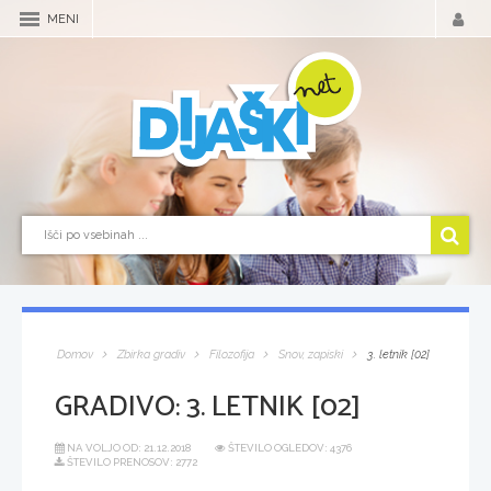
MENI
Domov
Zbirka gradiv
Filozofija
Snov, zapiski
3. letnik [02]
GRADIVO:
3. LETNIK [02]
NA VOLJO OD:
21.12.2018
ŠTEVILO OGLEDOV: 4376
ŠTEVILO PRENOSOV: 2772