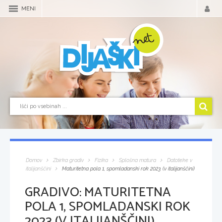
MENI
Domov
Zbirka gradiv
Fizika
Splošna matura
Datoteke v
italijanščini
Maturitetna pola 1, spomladanski rok 2023 (v italijanščini)
GRADIVO:
MATURITETNA
POLA 1, SPOMLADANSKI ROK
2023 (V ITALIJANŠČINI)