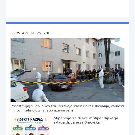
IZPOSTAVLJENE VSEBINE
Predstavljaj si, da lahko združiš svojo strast do raziskovanja, varnosti
in novih tehnologij z izobraževanjem
Štipendije za dijake iz Štipendijskega
sklada dr. Janeza Drnovška