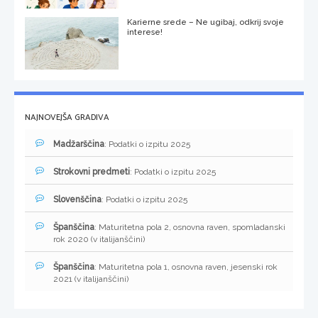
Karierne srede – Ne ugibaj, odkrij svoje
interese!
NAJNOVEJŠA GRADIVA
Madžarščina
: Podatki o izpitu 2025
Strokovni predmeti
: Podatki o izpitu 2025
Slovenščina
: Podatki o izpitu 2025
Španščina
: Maturitetna pola 2, osnovna raven, spomladanski
rok 2020 (v italijanščini)
Španščina
: Maturitetna pola 1, osnovna raven, jesenski rok
2021 (v italijanščini)