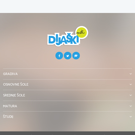
GRADIVA
OSNOVNE ŠOLE
SREDNJE ŠOLE
MATURA
ŠTUDIJ