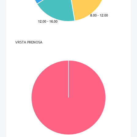
.
Non scrivete nel campo grigio
(Fonte dell'immagine
: https://www.slideshare.net/ravengj/vesicle-
transport
. Data di 
consultazione: 19. 1. 2022.)
In quale delle seguenti risposte sono elencate 
solo cellule o organismi,
 che possono assorbire 
sostanze dall'ambiente per endocitosi?
A 
L’Archaea (
Thermus aquaticus
) e l’animale unicellulare paramecio.
B 
I batter
i del genere 
Streptococcus
 e il fungo della specie Porcino comune o settembrino 
(
Boletus edulis
). 
C 
L’animale unicellulare ameba e i
l leucocit
e. 
D 
La c
ellula epatica umana e i 
batteri 
Bacillus anthracis
. 
.
Non scrivete nel campo grigio
3. 
Nella cellula epatica, che svolge il suo ruolo nel fegato, le m
olecole di DNA sono presenti
A 
nel citoplasma e sui ribosomi.
VRSTA PRENOSA
B 
nel nucleo cellulare e nei mitocondri.
C 
nel nucleo cellulare e sul reticolo endoplasmatico rugoso 
detto granulare.
D 
sul reticolo endoplasmatico liscio e nel nucleo cellulare.