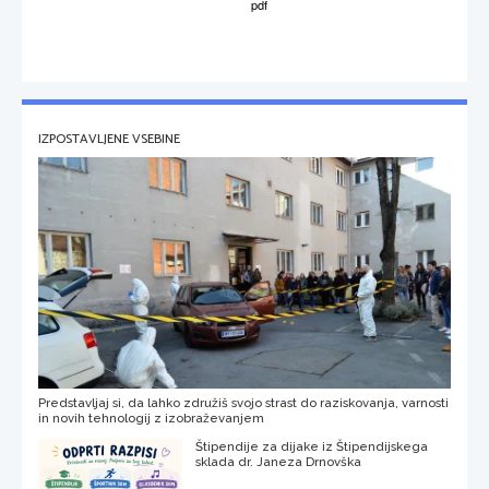
IZPOSTAVLJENE VSEBINE
Predstavljaj si, da lahko združiš svojo strast do raziskovanja, varnosti
in novih tehnologij z izobraževanjem
Štipendije za dijake iz Štipendijskega
sklada dr. Janeza Drnovška