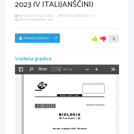
2023 (V ITALIJANŠČINI)
NA VOLJO OD:
14.02.2025
ŠTEVILO OGLEDOV: 12
ŠTEVILO PRENOSOV: 100
Skrij/prikaži meni
Prenesi gradivo
0
Vsebina gradiva
Stran:
od 20
Preklopi
Najdi
Pomanjšaj
Povečaj
Orodja
stransko
vrstico
Codice del candidato:
Državni  izpitni  center
*M23142111I*
SESSIONE PRIMAVERILE
B
I
O
L
O
G
I
A
Prova d'esame 1
Venerdì, 9 giugno 2023 / 90 minuti