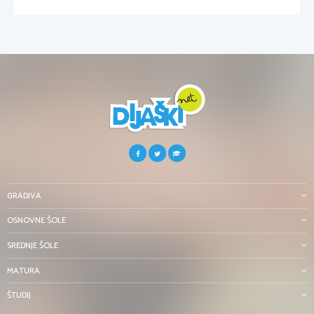
GRADIVA
OSNOVNE ŠOLE
SREDNJE ŠOLE
MATURA
ŠTUDIJ