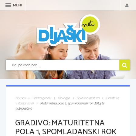
MENI
Domov
Zbirka gradiv
Biologija
Splošna matura
Datoteke
v italijanščini
Maturitetna pola 1, spomladanski rok 2023 (v
italijanščini)
GRADIVO:
MATURITETNA
POLA 1, SPOMLADANSKI ROK