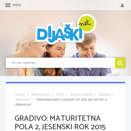
MENI
Domov
Zbirka gradiv
Fizika
Splošna matura
Datoteke v
italijanščini
Maturitetna pola 2, jesenski rok 2015 (prvi termin) (v
italijanščini)
GRADIVO:
MATURITETNA
POLA 2, JESENSKI ROK 2015