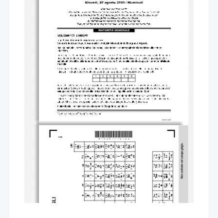
*M15241112I02*
2/24 