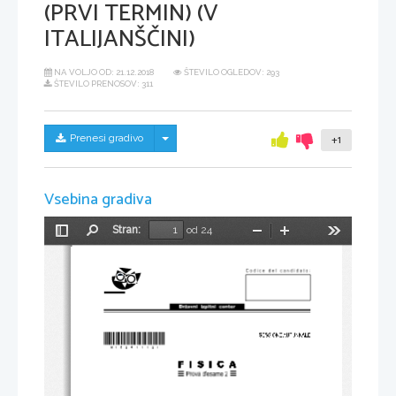
(PRVI TERMIN) (V
ITALIJANŠČINI)
NA VOLJO OD:
21.12.2018
ŠTEVILO OGLEDOV: 293
ŠTEVILO PRENOSOV: 311
Skrij/prikaži meni
Prenesi gradivo
+1
Vsebina gradiva
Stran:
od 24
Preklopi
Najdi
Pomanjšaj
Povečaj
Orodja
stransko
vrstico
*M15241112I* 