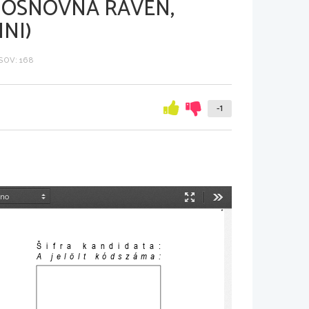
 OSNOVNA RAVEN,
NI)
OV: 168
-1
Način
Orodja
predstavitve
Šifra kandidata:
A jelölt kódszáma: