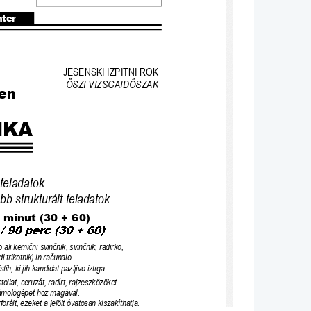
nter
JESENSKI IZPITNI ROK 
Ő
SZI VIZSGAID
Ő
SZAK
en
IKA
feladatok
b strukturált feladatok
 minut (30 + 60)
o ali kemi
č
ni svin
č
nik, svin
č
nik, radirko, 
i trikotnik) in ra
č
unalo.
istih, ki jih kandidat pazljivo iztrga.
tollat, ce
ruzát, radírt, rajzeszközöket 
zámológépet hoz magával.
orált, ezeket a jelölt óvatosan kiszakíthatja.