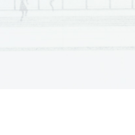
Pri reševanju nalog mora biti jasno in korektno predstavljena pot do rezul
nalogo reševali na ve
č
 na
č
inov, jasno ozna
č
ite, katero rešitev naj ocenjev
Zaupajte vase in v svoje zmožnosti. Želimo vam veliko uspeha. 
ÚTMUTATÓ A JELÖLTNEK 
Figyelmesen olvassa el ezt az útmutatót! 
Ne lapozzon, és ne kezdjen a feladatok megoldásába, amíg azt a felü
Ragassza vagy írja be kódszámát (az els
ő
 oldal jobb fels
ő
 sarkában lev
ő
 
A feladatlap két részb
ő
l áll, az A és a B részb
ő
l. A megoldásukra 90 perc ál
részre 30 percet, a B részre 60 percet fordítson! 
A feladatlap 8 rövid feladatot tartalmaz az A részben és 6 rövidebb struktu
érhet el, ebb
ő
l 20-at az A, és 40-et a B részben. A feladatlapban a feladatok
feladatok megoldásakor használhatja a 4. oldalon található standard képle
Válaszait tölt
ő
tollal vagy golyóstollal írja a feladatlap erre kijelölt helyére, 
a
is. Ha tévedett, a leírtat húzza át, majd válaszát írja le
 újra! Az olvashata
0 ponttal értékeljük. A 13. és 20. oldal tartalék; ide csak akkor írjon, ha el
feladatok megoldását írta erre az oldalra!
A piszkozati lapokra készített vá
figyelembe. 
A válasznak tartalmaznia kell a megoldásig vezet
ő
 m
ű
veletsort az összes
a feladatot többféleképpen oldotta meg, egyértelm
ű
en jelölje, melyik mego
Bízzon önmagában és képességeiben! Eredményes munkát kívánunk! 