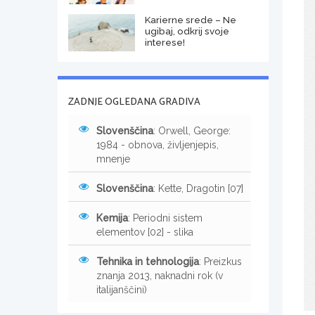
Karierne srede – Ne
ugibaj, odkrij svoje
interese!
ZADNJE OGLEDANA GRADIVA
Slovenščina
: Orwell, George:
1984 - obnova, življenjepis,
mnenje
Slovenščina
: Kette, Dragotin [07]
Kemija
: Periodni sistem
elementov [02] - slika
Tehnika in tehnologija
: Preizkus
znanja 2013, naknadni rok (v
italijanščini)