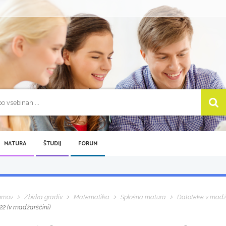
MATURA
ŠTUDIJ
FORUM
omov
Zbirka gradiv
Matematika
Splošna matura
Datoteke v madž
22 (v madžarščini)