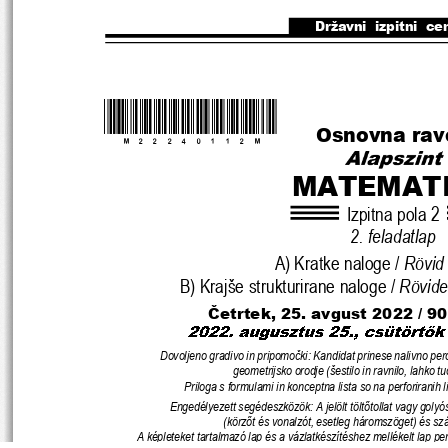
Državni  izpitni  ce
*M22240112M*
Osnovna rav
MATEMAT
Izpitna pola 2
2. feladatlap
A) Kratke naloge / 
Rövid 
B) Krajše strukturirane naloge / 
Rövideb
Č
etrtek, 25. avgust 2022 / 90
Dovoljeno gradivo in pripomo
č
ki: Kandidat prinese nalivno per
geometrijsko orodje (šestilo in ra
vnilo, lahko tud
Priloga s formulami in konceptna lista so na perfor
iranih l
Engedélyezett segédeszközök: A jelölt tölt
ő
tollat vagy golyós
(körz
ő
t és vonalzót, esetleg háromszöget) és s
A képleteket tartalmazó lap és a vázlatkészítéshez mellékelt lap perf