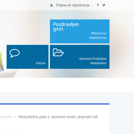
Prijava ali registracija
Pozdravljen
gost
PRIJAVA ALI
REGISTRACIJA
ISKALNIK ŠTUDIJSKIH
FORUM
PROGRAMOV
arščini
Maturitetna pola 2, osnovna raven, jesenski rok