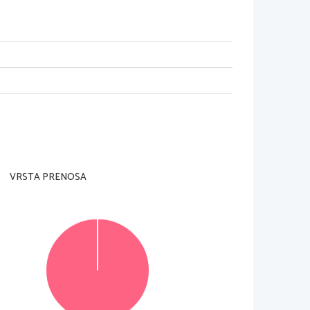
RA
i strani.
ldalon olvasható.
VRSTA PRENOSA
© Državni izpitni center
Vse pravice pridržane.