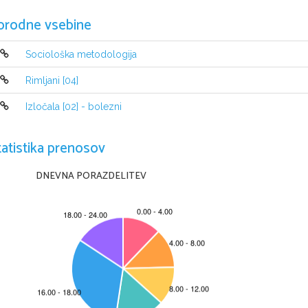
SPLOŠNA MATU
orodne vsebine
Sociološka metodologija
Navodila kandidatu so na naslednj
Rimljani [04]
A jelöltnek szóló útmutató a következ
ő
 o
Izločala [02] - bolezni
tatistika prenosov
DNEVNA PORAZDELITEV
Ta pola ima 20 strani, od tega 2 rezervni. 
A feladatlap 20 oldalas, ebb
ő
l 2 tartalék. 