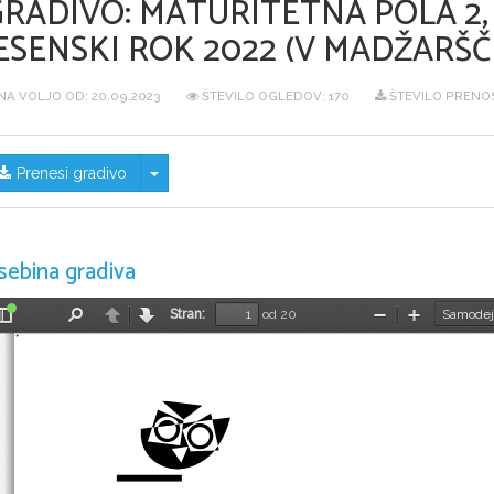
GRADIVO:
MATURITETNA POLA 2,
ESENSKI ROK 2022 (V MADŽARŠČI
NA VOLJO OD:
20.09.2023
ŠTEVILO OGLEDOV: 170
ŠTEVILO PRENOS
Skrij/prikaži meni
Prenesi gradivo
sebina gradiva
Stran:
od 20
Preklopi
Najdi
Nazaj
Naprej
Pomanjšaj
Povečaj
stransko
vrstico