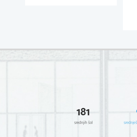
181
srednjih šol
srednje