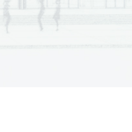
tata z vsemi vmesnimi ra
č
uni in sklepi. 
Č
e ste 
alec oceni. 
gyel
ő
 tanár nem engedélyezi! 
keretbe)! 
l a rendelkezésére. Azt javasoljuk, hogy az A 
rált feladatot a B részben. Összesen 60 pontot 
 mellett feltüntettük az elérhet
ő
 pontszámot is. A 
tgy
ű
jteményt. 
 kereten belülre
! Rajzoláshoz használhat ceruzát 
tlan megoldásokat és a nem egyértelm
ű
 javításokat 
fogy a helye. Egyértelm
ű
en jelölje meg, melyik 
zlatok
at az értékelés során nem vesszük 
 köztes számítással és következtetéssel együtt. Ha 
ldást értékelje az értékel
ő
 tanár! 