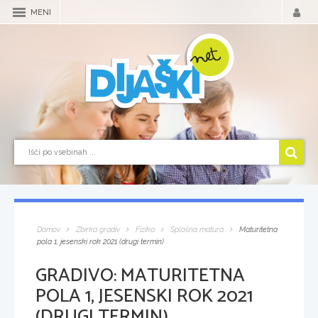
MENI
Domov
Zbirka gradiv
Fizika
Splošna matura
Maturitetna
pola 1, jesenski rok 2021 (drugi termin)
GRADIVO:
MATURITETNA
POLA 1, JESENSKI ROK 2021
(DRUGI TERMIN)