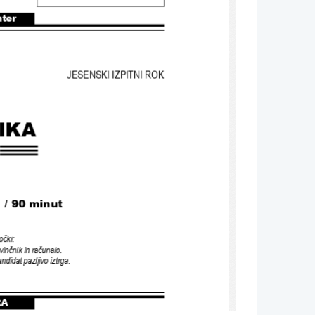
nter
JESENSKI IZPITNI ROK
IKA
 / 90 minut
očki
:
vinčnik in računalo
.
andidat pazljivo iztrga
.
RA