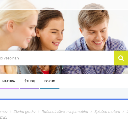
MATURA
ŠTUDIJ
FORUM
omov
Zbirka gradiv
Računalništvo in informatika
Splošna matura
rmin)