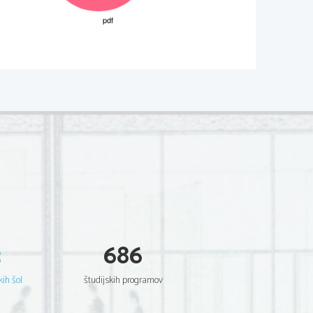
02*
.
V sivo polje ne pišite
 Scientia  Est  Potentia  Scientia  Est  Potentia
 Scientia  Est  Potentia  Scientia  Est  Potentia
 Scientia  Est  Potentia  Scientia  Est  Potentia
 Scientia  Est  Potentia  Scientia  Est  Potentia
 Scientia  Est  Potentia  Scientia  Est  Potentia
 Scientia  Est  Potentia  Scientia  Est  Potentia
 Scientia  Est  Potentia  Scientia  Est  Potentia
 Scientia  Est  Potentia  Scientia  Est  Potentia
.     
 Scientia  Est  Potentia  Scientia  Est  Potentia
 Scientia  Est  Potentia  Scientia  Est  Potentia
V sivo polje ne pišite
 Scientia  Est  Potentia  Scientia  Est  Potentia
 Scientia  Est  Potentia  Scientia  Est  Potentia
 Scientia  Est  Potentia  Scientia  Est  Potentia
 Scientia  Est  Potentia  Scientia  Est  Potentia
 Scientia  Est  Potentia  Scientia  Est  Potentia
 Scientia  Est  Potentia  Scientia  Est  Potentia
 Scientia  Est  Potentia  Scientia  Est  Potentia
 Scientia  Est  Potentia  Scientia  Est  Potentia
 Scientia  Est  Potentia  Scientia  Est  Potentia
 Scientia  Est  Potentia  Scientia  Est  Potentia
3
686
 Scientia  Est  Potentia  Scientia  Est  Potentia
.   
 Scientia  Est  Potentia  Scientia  Est  Potentia
V sivo polje ne pišite
 Scientia  Est  Potentia  Scientia  Est  Potentia
 Scientia  Est  Potentia  Scientia  Est  Potentia
kih šol
študijskih programov
 Scientia  Est  Potentia  Scientia  Est  Potentia
 Scientia  Est  Potentia  Scientia  Est  Potentia
 Scientia  Est  Potentia  Scientia  Est  Potentia
 Scientia  Est  Potentia  Scientia  Est  Potentia
 Scientia  Est  Potentia  Scientia  Est  Potentia