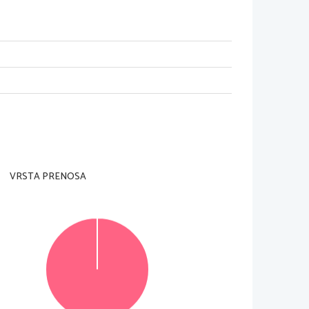
adzorni učitelj tega ne dovoli
.
VRSTA PRENOSA
Za posamezno nalogo je število točk navedeno 
lo v za to predvideni prostor 
znotraj  okvirja
. 
morda pomagala k pravilni rešitvi
. 
Pišite čitljivo
. 
ivi  zapisi  in  nejasni  popravki  bodo  ocenjeni  z 
enjevanju ne upoštevajo
.
© Državni izpitni center
Vse pravice pridržane
.