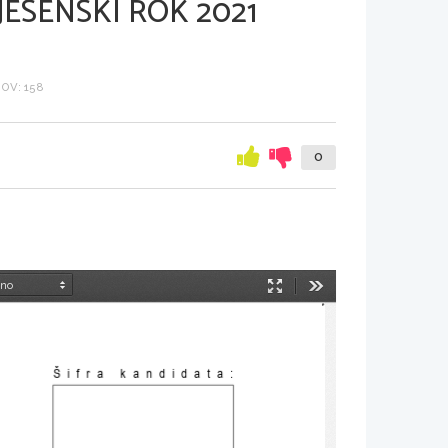
JESENSKI ROK 2021
OV: 158
0
Način
Orodja
predstavitve
Šifra kandidata
: