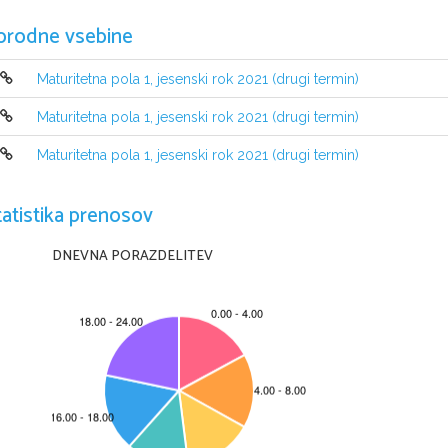
orodne vsebine
Maturitetna pola 1, jesenski rok 2021 (drugi termin)
Maturitetna pola 1, jesenski rok 2021 (drugi termin)
Maturitetna pola 1, jesenski rok 2021 (drugi termin)
NAVODILA KANDIDATU
tatistika prenosov
Pazljivo preberite ta navodila.
Ne odpirajte izpitne pole in ne začenjajte reševati nalog
, 
dokler vam n
Prilepite kodo oziroma vpišite svojo šifro (
v okvirček desno zgoraj
).
DNEVNA PORAZDELITEV
Izpitna pola vsebuje 
15 
nalog
. 
Število točk
, 
ki jih lahko dosežete
, 
je 
36. 
v izpitni poli
.
Rešitve pišite z nalivnim peresom ali s kemičnim svinčnikom v izpitno po
Kadar je smiselno
, 
narišite skico
, 
čeprav je naloga ne zahteva
, 
saj vam bo 
Če  se  zmotite
, 
napisano  prečrtajte  in  rešitev  zapišite  na  novo
. 
Nečitlj
0 
točkami
. 
Osnutki rešitev
, 
ki jih lahko napišete na konceptni list
, 
se pri oc
Zaupajte vase in v svoje zmožnosti
. 
Želimo vam veliko uspeha
.
Ta pola ima 16 strani, od tega 1 
prazno
.