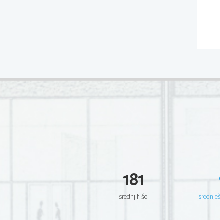
181
srednjih šol
srednje