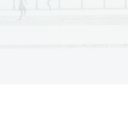
Scientia  Est  Potentia  Scientia  Est  Potentia  Scientia  Est  Potentia 
Scientia  Est  Potentia  Scientia  Est  Potentia  Scientia  Est  Potentia 
Scientia  Est  Potentia  Scientia  Est  Potentia  Scientia  Est  Potentia 
Scientia  Est  Potentia  Scientia  Est  Potentia  Scientia  Est  Potentia 
Scientia  Est  Potentia  Scientia  Est  Potentia  Scientia  Est  Potentia 
Scientia  Est  Potentia  Scientia  Est  Potentia  Scientia  Est  Potentia 
Scientia  Est  Potentia  Scientia  Est  Potentia  Scientia  Est  Potentia 
Scientia  Est  Potentia  Scientia  Est  Potentia  Scientia  Est  Potentia 
Scientia  Est  Potentia  Scientia  Est  Potentia  Scientia  Est  Potentia 
Scientia  Est  Potentia  Scientia  Est  Potentia  Scientia  Est  Potentia 
Scientia  Est  Potentia  Scientia  Est  Potentia  Scientia  Est  Potentia 
Scientia  Est  Potentia  Scientia  Est  Potentia  Scientia  Est  Potentia 
Scientia  Est  Potentia  Scientia  Est  Potentia  Scientia  Est  Potentia 
Scientia  Est  Potentia  Scientia  Est  Potentia  Scientia  Est  Potentia 
Scientia  Est  Potentia  Scientia  Est  Potentia  Scientia  Est  Potentia 
Scientia  Est  Potentia  Scientia  Est  Potentia  Scientia  Est  Potentia 
Scientia  Est  Potentia  Scientia  Est  Potentia  Scientia  Est  Potentia 
Scientia  Est  Potentia  Scientia  Est  Potentia  Scientia  Est  Potentia 
Scientia  Est  Potentia  Scientia  Est  Potentia  Scientia  Est  Potentia 
Scientia  Est  Potentia  Scientia  Est  Potentia  Scientia  Est  Potentia 
Scientia  Est  Potentia  Scientia  Est  Potentia  Scientia  Est  Potentia 
Scientia  Est  Potentia  Scientia  Est  Potentia  Scientia  Est  Potentia 
Scientia  Est  Potentia  Scientia  Est  Potentia  Scientia  Est  Potentia 
Scientia  Est  Potentia  Scientia  Est  Potentia  Scientia  Est  Potentia 
Scientia  Est  Potentia  Scientia  Est  Potentia  Scientia  Est  Potentia 
Scientia  Est  Potentia  Scientia  Est  Potentia  Scientia  Est  Potentia 
Scientia  Est  Potentia  Scientia  Est  Potentia  Scientia  Est  Potentia 
Scientia  Est  Potentia  Scientia  Est  Potentia  Scientia  Est  Potentia 
Scientia  Est  Potentia  Scientia  Est  Potentia  Scientia  Est  Potentia 
Scientia  Est  Potentia  Scientia  Est  Potentia  Scientia  Est  Potentia 
Scientia  Est  Potentia  Scientia  Est  Potentia  Scientia  Est  Potentia 
Scientia  Est  Potentia  Scientia  Est  Potentia  Scientia  Est  Potentia 
Scientia  Est  Potentia  Scientia  Est  Potentia  Scientia  Est  Potentia 
Scientia  Est  Potentia  Scientia  Est  Potentia  Scientia  Est  Potentia 
Scientia  Est  Potentia  Scientia  Est  Potentia  Scientia  Est  Potentia 
Scientia  Est  Potentia  Scientia  Est  Potentia  Scientia  Est  Potentia 
Scientia  Est  Potentia  Scientia  Est  Potentia  Scientia  Est  Potentia 
Scientia  Est  Potentia  Scientia  Est  Potentia  Scientia  Est  Potentia 
Scientia  Est  Potentia  Scientia  Est  Potentia  Scientia  Est  Potentia 
Scientia  Est  Potentia  Scientia  Est  Potentia  Scientia  Est  Potentia 