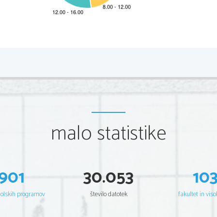
*M21245121
2/16 
Scientia  Est  Potentia  Scientia  Est  Potentia  Scientia  Est  Potentia 
Scientia  Est  Potentia  Scientia  Est  Potentia  Scientia  Est  Potentia 
Scientia  Est  Potentia  Scientia  Est  Potentia  Scientia  Est  Potentia 
Scientia  Est  Potentia  Scientia  Est  Potentia  Scientia  Est  Potentia 
Scientia  Est  Potentia  Scientia  Est  Potentia  Scientia  Est  Potentia 
Scientia  Est  Potentia  Scientia  Est  Potentia  Scientia  Est  Potentia 
Scientia  Est  Potentia  Scientia  Est  Potentia  Scientia  Est  Potentia 
Scientia  Est  Potentia  Scientia  Est  Potentia  Scientia  Est  Potentia 
Scientia  Est  Potentia  Scientia  Est  Potentia  Scientia  Est  Potentia 
Scientia  Est  Potentia  Scientia  Est  Potentia  Scientia  Est  Potentia 
Scientia  Est  Potentia  Scientia  Est  Potentia  Scientia  Est  Potentia 
malo statistike
Scientia  Est  Potentia  Scientia  Est  Potentia  Scientia  Est  Potentia 
Scientia  Est  Potentia  Scientia  Est  Potentia  Scientia  Est  Potentia 
Scientia  Est  Potentia  Scientia  Est  Potentia  Scientia  Est  Potentia 
Scientia  Est  Potentia  Scientia  Est  Potentia  Scientia  Est  Potentia 
Scientia  Est  Potentia  Scientia  Est  Potentia  Scientia  Est  Potentia 
Scientia  Est  Potentia  Scientia  Est  Potentia  Scientia  Est  Potentia 
Scientia  Est  Potentia  Scientia  Est  Potentia  Scientia  Est  Potentia 
Scientia  Est  Potentia  Scientia  Est  Potentia  Scientia  Est  Potentia 
Scientia  Est  Potentia  Scientia  Est  Potentia  Scientia  Est  Potentia 
901
30.053
10
Scientia  Est  Potentia  Scientia  Est  Potentia  Scientia  Est  Potentia 
Scientia  Est  Potentia  Scientia  Est  Potentia  Scientia  Est  Potentia 
Scientia  Est  Potentia  Scientia  Est  Potentia  Scientia  Est  Potentia 
Scientia  Est  Potentia  Scientia  Est  Potentia  Scientia  Est  Potentia 
šolskih programov
število datotek
fakultet in viso
Scientia  Est  Potentia  Scientia  Est  Potentia  Scientia  Est  Potentia 
Scientia  Est  Potentia  Scientia  Est  Potentia  Scientia  Est  Potentia 
Scientia  Est  Potentia  Scientia  Est  Potentia  Scientia  Est  Potentia 
Scientia  Est  Potentia  Scientia  Est  Potentia  Scientia  Est  Potentia 
Scientia  Est  Potentia  Scientia  Est  Potentia  Scientia  Est  Potentia 