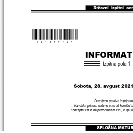
Državni  izpitni  ce
*M21245121
* 
INFORMAT
Izpitna pola 
1
Sobota, 28. avgust 2021
Dovoljeno gradivo in pripom
Kandidat prinese nalivno pero ali kemični s
Konceptni list je na perforiranem listu
, 
ki ga k
SPLOŠNA MATU