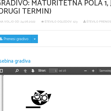
GRADIVO:
MATURITETNA POLA 1, 
DRUGI TERMIN)
NA VOLJO OD:
24.06.2022
ŠTEVILO OGLEDOV: 123
ŠTEVILO PRENOS
Skrij/prikaži meni
Prenesi gradivo
sebina gradiva
Stran:
od 16
Preklopi
Najdi
Nazaj
Naprej
Pomanjšaj
Povečaj
stransko
vrstico