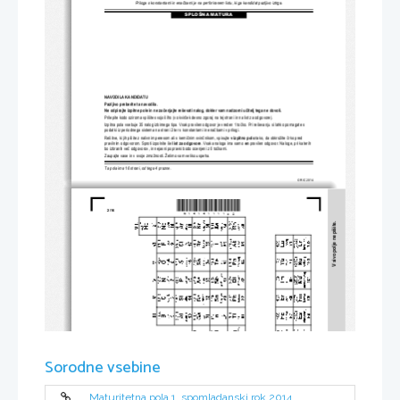
Priloga s konstantami in ena
č
bami je na perforiranem listu, 
ki ga kandidat pazljivo iztrga.
SPLOŠNA MATURA
NAVODILA KANDIDATU
Pazljivo preberite ta navodila. 
Ne odpirajte izpitne pole in ne za
č
enjajte reševati nalog, dokler vam nadzorni u
č
itelj tega ne dovoli.
Prilepite kodo oziroma vpiš
ite svojo šifro (v okvir
č
ek desno zgoraj na tej strani
 in na list za odgovore).
Izpitna pola vsebuje 35 nalog izbirnega tipa.
 Vsak pravilen odgovor je vreden 1 to
č
ko. Pri reševanju si lahko pomagate s 
podatki iz periodnega sistema na strani 2 ter s konstantami in ena
č
bami v prilogi.
Rešitve, ki jih pišite z nalivnim peresom ali s kemi
č
nim svin
č
nikom, vpisujte 
v izpitno polo
tako, da obkrožite 
č
rko pred 
pravilnim odgovorom. Sproti izpolnite še 
list za odgovore
. Vsaka naloga ima samo 
en
pravilen odgovor. Naloge, pri katerih 
bo izbranih ve
č
 odgovorov, in nejasni popravki bodo ocenjeni z 0 to
č
kami.
Zaupajte vase in v svoje zmož
nosti. Želimo vam veliko uspeha.
Ta pola ima 16 strani, od tega 4 prazne.
© RIC 2014
*M1414111102*
2/16 
V sivo polje ne pišite.
Sorodne vsebine
Maturitetna pola 1, spomladanski rok 2014