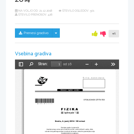
NA VOLJO OD:
21.12.2018
ŠTEVILO OGLEDOV: 501
ŠTEVILO PRENOSOV: 426
Skrij/prikaži meni
Prenesi gradivo
+1
Vsebina gradiva
Stran:
od 16
Preklopi
Najdi
Pomanjšaj
Povečaj
Orodja
stransko
vrstico
Šifra kandidata:
Državni  izpitni  center
*M14141111* 
SPOMLADANSKI IZPITNI ROK
Izpitna pola 1
Sreda, 4. junij 
2014 / 90 minut
Dovoljeno gradivo in pripomo
č
ki:
Kandidat prinese nalivno pero ali kemi
č
ni svin
č
nik, svin
č
nik HB ali B, radirko, šil
č
ek, 
ra
č
unalo brez grafi
č
nega zaslona in možnosti ra
č
unanja s simboli ter geometrijsko orodje.
Kandidat dobi list za odgovore.