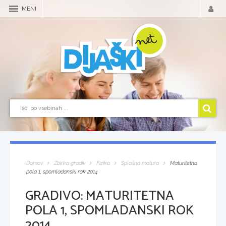
MENI
Domov
Zbirka gradiv
Fizika
Splošna matura
Maturitetna
pola 1, spomladanski rok 2014
GRADIVO:
MATURITETNA
POLA 1, SPOMLADANSKI ROK
2014