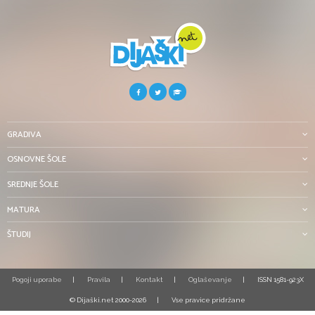
GRADIVA
OSNOVNE ŠOLE
SREDNJE ŠOLE
MATURA
ŠTUDIJ
Pogoji uporabe
Pravila
Kontakt
Oglaševanje
ISSN 1581-923X
© Dijaški.net 2000-2026
Vse pravice pridržane