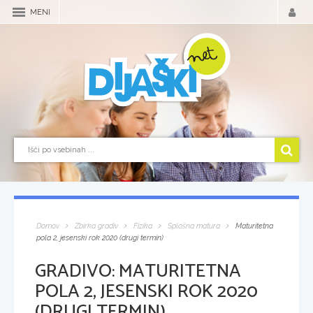
MENI
Domov
Zbirka gradiv
Fizika
Splošna matura
Maturitetna
pola 2, jesenski rok 2020 (drugi termin)
GRADIVO:
MATURITETNA
POLA 2, JESENSKI ROK 2020
(DRUGI TERMIN)