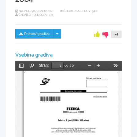
NA VOLJO OD:
21.12.2018
ŠTEVILO OGLEDOV: 548
ŠTEVILO PRENOSOV: 421
Skrij/prikaži meni
Prenesi gradivo
+1
Vsebina gradiva
Stran:
od 20
Preklopi
Najdi
Pomanjšaj
Povečaj
Orodja
stransko
vrstico
[ifra kandidata:
D r ` a v n i  i z p i t n i  c e n t e r
SPOMLADANSKI ROK
*M04141112*
FIZIKA
Izpitna pola 2
Sobota, 5. junij 2004 / 105 minut
Dovoljeno dodatno gradivo in pripomo~ki: kandidat prinese s seboj nalivno pero 
ali kemi~ni svin~nik, svin~nik HB ali B, plasti~no radirko, {il~ek, 
`epni ra~unalnik in geometrijsko orodje. Kandidat dobi dva ocenjevalna obrazca. 