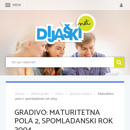
MENI
Domov
Zbirka gradiv
Fizika
Splošna matura
Maturitetna
pola 2, spomladanski rok 2004
GRADIVO:
MATURITETNA
POLA 2, SPOMLADANSKI ROK
2004