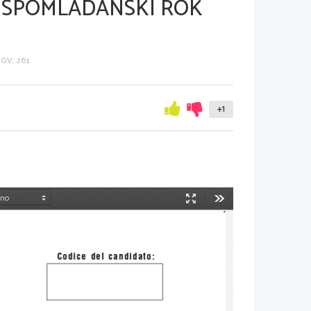
, SPOMLADANSKI ROK
OV: 261
+1
Način
Orodja
predstavitve
Codice  del  candidato: