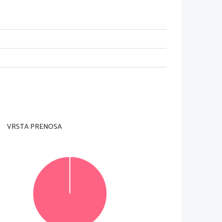
  finch é  non sarete av verti ti.
pp os i to  su ques ta pagina  in alt o  a destra. 
 ri coll egati.
s col to potete dare la v ostra ri spo sta.
imo  e  il s econdo  as col to va ut ili zz ato per  comleta re 
le 
le a cus ti co /* /.
es s o  l' us o del la penna s til o
g
rafi ca o  del la penn a  a 
VRSTA PRENOSA
e c on ze ro (0) p un ti .