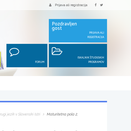
Prijava ali registracija
Pozdravljen
gost
PRIJAVA ALI
REGISTRACIJA
ISKALNIK ŠTUDIJSKIH
FORUM
PROGRAMOV
ugi jezik v Slovenski Istri
Maturitetna pola 2,