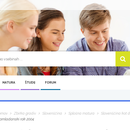
MATURA
ŠTUDIJ
FORUM
omov
Zbirka gradiv
Slovenščina
Splošna matura
Slovenščina kot dr
omladanski rok 2004