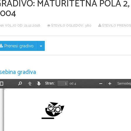
GRADIVO:
MATURITETNA POLA 2
2004
NA VOLJO OD:
21.12.2018
ŠTEVILO OGLEDOV: 380
ŠTEVILO PRENOS
Skrij/prikaži meni
Prenesi gradivo
sebina gradiva
Stran:
od 4
Preklopi
Najdi
Nazaj
Naprej
Pomanjšaj
Povečaj
stransko
vrstico