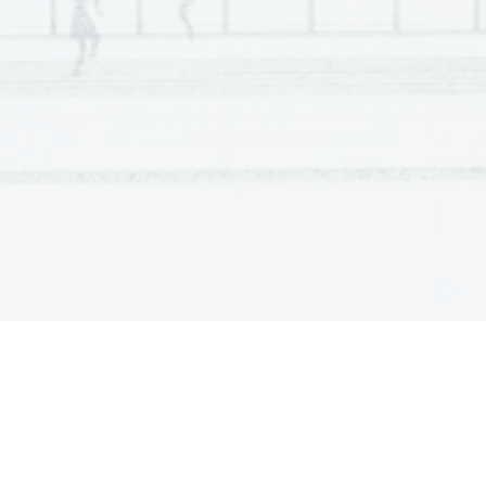
DA                                                                                                                                                                                 NE                                                                                                                                                                                 
5. 
Naštejte vsaj tri faze, skozi katere gre vsak prevod pra
____________________________________________
6. 
Razložite pomen stalne besedne zveze 
mačehovski odn
____________________________________________
7. 
Poslušano besedilo je: 
a) 
poročilo o delu nacionalne koordinatorice v službi
b) 
intervju z nacionalno koordinatorico v službi vlade
c) 
predstavitev postopka prevajanja pri pravni prevajal
8. 
Tema besedila je: 
_____________________________