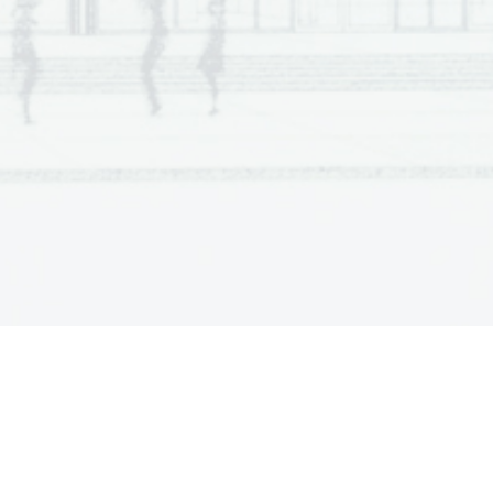
(1 točka) 
vne prevajalske službe EU. 
_________________________________
(3 točke) 
, kot je uporabljena v besedilu. 
os
_________________________________
(2 točki) 
 vlade RS za evropske zadeve, 
 RS za evropske zadeve, 
ski službi EU. 
(1 točka) 
_________________________________
(1 točka) 