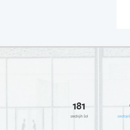
181
srednjih šol
srednje