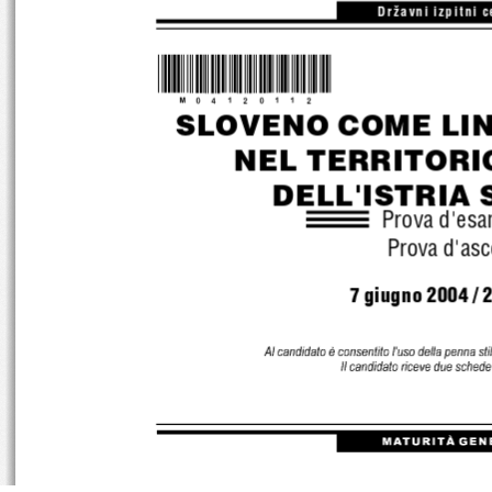
Dr`avni izpitni 
*M04120112*
SLOVENO COME LI
NEL TERRITORI
DELL'ISTRIA
Prova d'esa
Prova d'asc
7 giugno 2004 / 
A
l candidato è c onsenti to l' uso dell a penna sti 
Il candi dato ric eve due s chede
M ATU R ITÀ G EN 