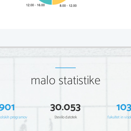
2
Prisluhnite besedilu in odgovorite na vprašanja. 
1. 
Nevenka Gajšek je profesorica slovenskega in nemškega 
sociologije kulture, novinarka in sodna prevajalka. 
DA                                                                                                                                                                                 NE                                                                                                                                                                                 
malo statistike
2. 
Kot nacionalna koordinatorica med 
________________
__________________________
 si pridobiva evropske 
901
30.053
10
3. 
Zapišite sopomenko za besedo institucije, kot je uporabl
____________________________________
šolskih programov
število datotek
fakultet in viso
4. 
Pravna prevajalska služba prevede evropsko zakonodajo