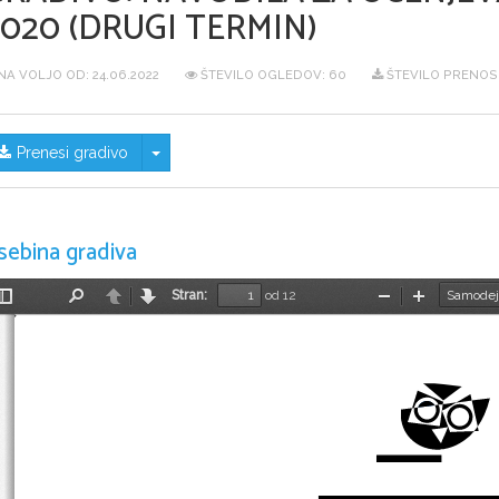
020 (DRUGI TERMIN)
NA VOLJO OD:
24.06.2022
ŠTEVILO OGLEDOV: 60
ŠTEVILO PRENOSO
Skrij/prikaži meni
Prenesi gradivo
sebina gradiva
Stran:
od 12
Preklopi
Najdi
Nazaj
Naprej
Pomanjšaj
Povečaj
stransko
vrstico