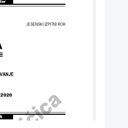
nter
JESENSKI IZPITNI ROK
A
EVANJE
 2020
A