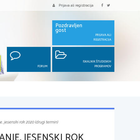
Prijava ali registracija
Pozdravljen
gost
PRIJAVA ALI
REGISTRACIJA
ISKALNIK ŠTUDIJSKIH
FORUM
PROGRAMOV
, jesenski rok 2020 (drugi termin)
NJE, JESENSKI ROK