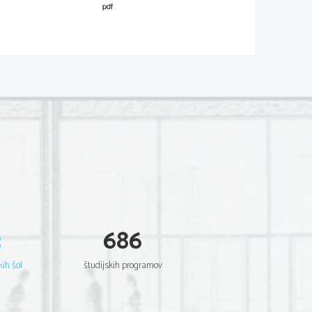
3
686
kih šol
študijskih programov