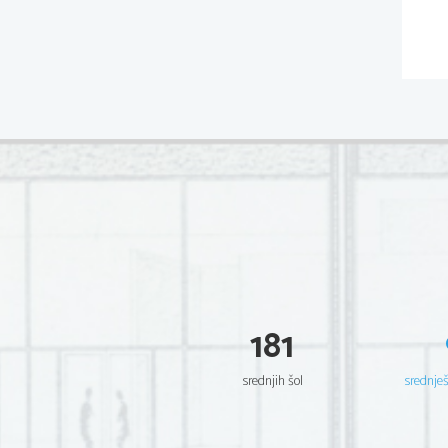
181
srednjih šol
srednje