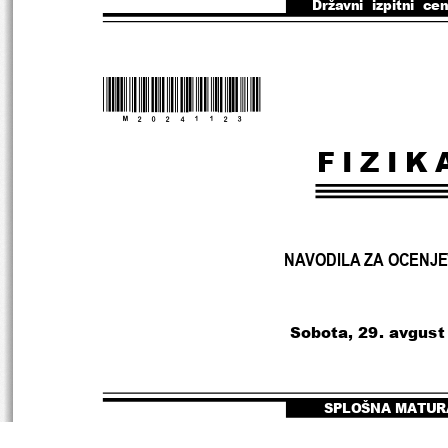
Državni  izpitni  ce
*M20241123*
FIZIK
NAVODILA ZA OCENJ
Sobota, 29. avgust
SPLOŠNA MATUR