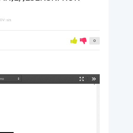
V: 121
0
Način
Orodja
predstavitve