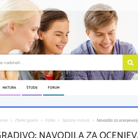
MATURA
ŠTUDIJ
FORUM
omov
Zbirka gradiv
Fizika
Splošna matura
Navodila za ocenjevanje
GRADIVO:
NAVODILA ZA OCENJEVA