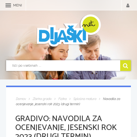
MENI
Domov
Zbirka gradiv
Fizika
Splošna matura
Navodila za
ocenjevanje, jesenski rok 2023 (drugi termin)
GRADIVO:
NAVODILA ZA
OCENJEVANJE, JESENSKI ROK
2023 (DRUGI TERMIN)