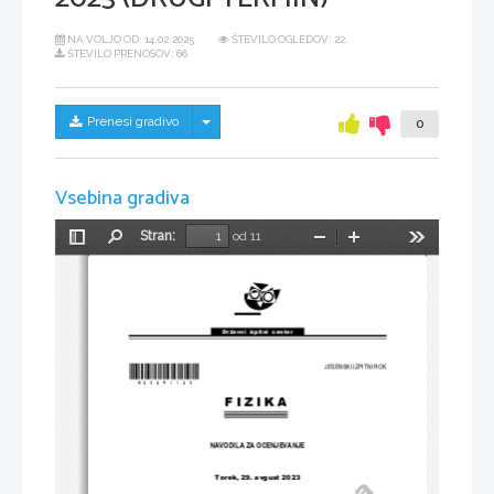
NA VOLJO OD:
14.02.2025
ŠTEVILO OGLEDOV: 22
ŠTEVILO PRENOSOV: 66
Skrij/prikaži meni
Prenesi gradivo
0
Vsebina gradiva
Stran:
od 11
Preklopi
Najdi
Pomanjšaj
Povečaj
Orodja
stransko
vrstico
Državni  izpitni  center
*M23241123*
JESENSKI IZPITNI ROK
FIZIKA
NAVODILA ZA OCENJEVANJE
Torek, 29. avgust 2023