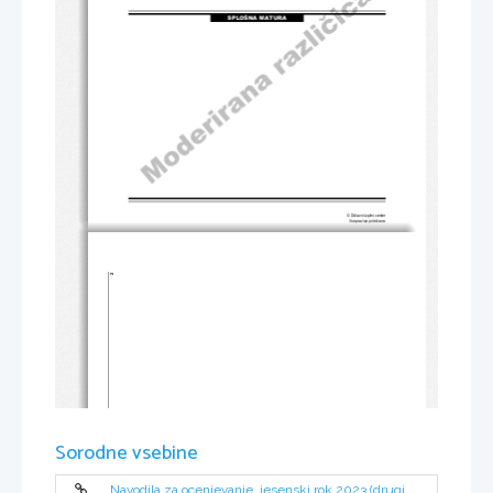
SPLOŠNA MATURA
© Državni izpitni center
Vse pravice pridržane.
2 
Sorodne vsebine
Navodila za ocenjevanje, jesenski rok 2023 (drugi