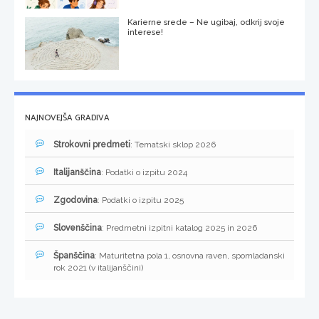
Karierne srede – Ne ugibaj, odkrij svoje
interese!
NAJNOVEJŠA GRADIVA
Strokovni predmeti
: Tematski sklop 2026
Italijanščina
: Podatki o izpitu 2024
Zgodovina
: Podatki o izpitu 2025
Slovenščina
: Predmetni izpitni katalog 2025 in 2026
Španščina
: Maturitetna pola 1, osnovna raven, spomladanski
rok 2021 (v italijanščini)