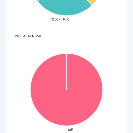
 10 
 11 
 12 
 13 
 14 
 15 
 16 
 17 
 18 
 D 
 C 
 C 
 C 
 C 
 D 
 C 
 A 
 B 









Naloga 
Odgovor                                      
Za vsak pravilen odgovor 1 točka. 
Skupno število točk IP 1: 35
IZPITNA POLA 1  
 C 
 D 
 D 
 D 
 D 
 B 
 B 
 B 
 A 
VRSTA PRENOSA
M232-411-2-3 









Naloga 
1 
2 
3 
4 
5 
6 
7 
8 
9 