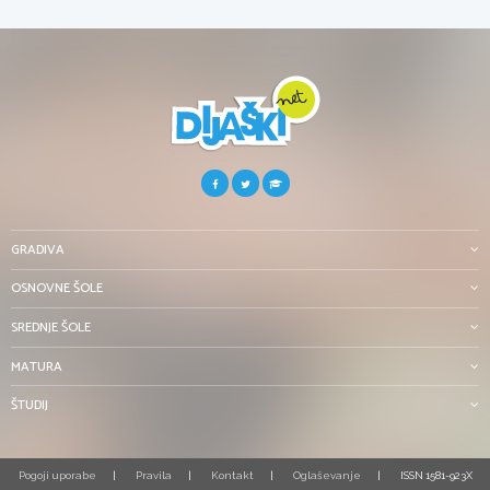
GRADIVA
OSNOVNE ŠOLE
SREDNJE ŠOLE
MATURA
ŠTUDIJ
Pogoji uporabe
Pravila
Kontakt
Oglaševanje
ISSN 1581-923X