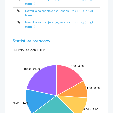
termin)
Navodila za ocenjevanje, jesenski rok 2023 (drugi
termin)
Navodila za ocenjevanje, jesenski rok 2023 (drugi
termin)
M232-411-2-3 
Statistika prenosov
DNEVNA PORAZDELITEV
3 
Odgovor 
 28 
 29 
 30 
 31 
 32 
 33 
 34 
 35 
 D 
 D 
 C 
 D 
 A 
 B 
 B 
 A 








Naloga 
Odgovor                                      
 19 
 20 
 21 
 22 
 23 
 24 
 25 
 26 
 27 
 C 
 D 
 D 
 D 
 D 
 C 
 B 
 A 
 A 









Naloga 
Odgovor                                      