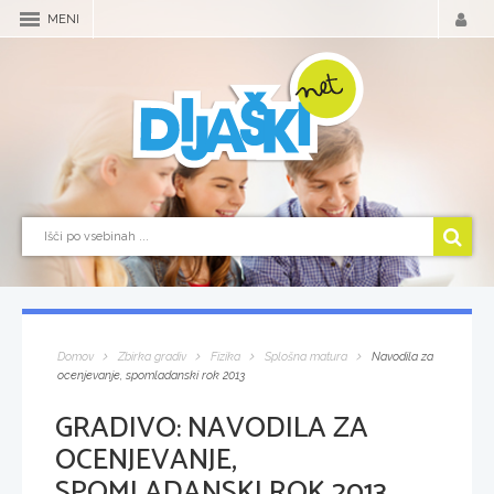
MENI
Domov
Zbirka gradiv
Fizika
Splošna matura
Navodila za
ocenjevanje, spomladanski rok 2013
GRADIVO:
NAVODILA ZA
OCENJEVANJE,
SPOMLADANSKI ROK 2013