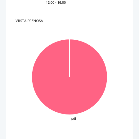
                10                
                11                
                12                
                13                
                14                
                15                
                16                
                17                
                18                
 C 
 C 
 D 
 D 
 A 
 B 
 B 
 B 
 B 









Naloga 
Odgovor                                      
VRSTA PRENOSA
ka. 
č
k IP 1: 35
Za vsak pravilen odgovor 1 to
IZPITNA POLA 1  
č
Skupno število to
 D 
 C 
 D 
 D 
 D 
 A 
 A 
 A 
 B 
M131-411-1-3 









Naloga 
1 
2 
3 
4 
5 
6 
7 
8 
9 