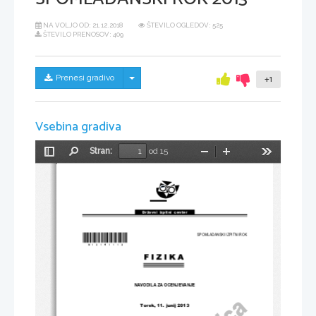
NA VOLJO OD:
21.12.2018
ŠTEVILO OGLEDOV: 525
ŠTEVILO PRENOSOV: 409
Skrij/prikaži meni
Prenesi gradivo
+1
Vsebina gradiva
Stran:
od 15
Preklopi
Najdi
Pomanjšaj
Povečaj
Orodja
stransko
vrstico
Državni  izpitni  center
*M13141113*
SPOMLADANSKI IZPITNI ROK
NAVODILA ZA OCENJEVANJE
Torek, 11. junij 2013