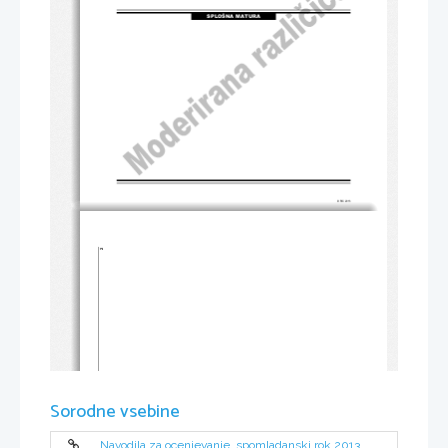
SPLOŠNA MATURA
© RIC 2013
2 
Sorodne vsebine
Navodila za ocenjevanje, spomladanski rok 2013