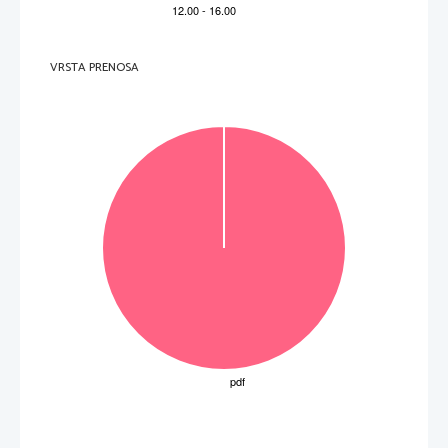
8
1
ena od:

so

that

too
9
1
ena od:

also

at

even

for

found
VRSTA PRENOSA

its

noticed

saw

spotted
10
1

more
11
1

like
12
1

but
13
1

from

14
1
why
15
1

to
15
Skupaj
V tem delu izpitne pole ocenjujemo poznavanje in rabo jezika, zato 
ne 
upoštevamo napačno napisanih besed niti 
slovnično oporečnih rešitev. Skrajšane glagolske oblike z izjemo zveze 
can't 
se štejejo kot 2 besedi.