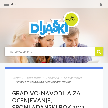
MENI
Domov
Zbirka gradiv
Angleščina
Splošna matura
Navodila za ocenjevanje, spomladanski rok 2013
GRADIVO:
NAVODILA ZA
OCENJEVANJE,
SPOMLADANSKI ROK 2013