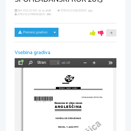
NA VOLJO OD:
21.12.2018
ŠTEVILO OGLEDOV: 555
ŠTEVILO PRENOSOV: 880
Skrij/prikaži meni
Prenesi gradivo
-1
Vsebina gradiva
Stran:
od 16
Preklopi
Najdi
Pomanjšaj
Povečaj
Orodja
stransko
vrstico
Državni  izpitni  center
*M13124114*
SPOMLADANSKI IZPITNI ROK
Osnovna in višja raven
ANGLEŠČINA
NAVODILA ZA OCENJEVANJE
Sobota, 1. junij 2013