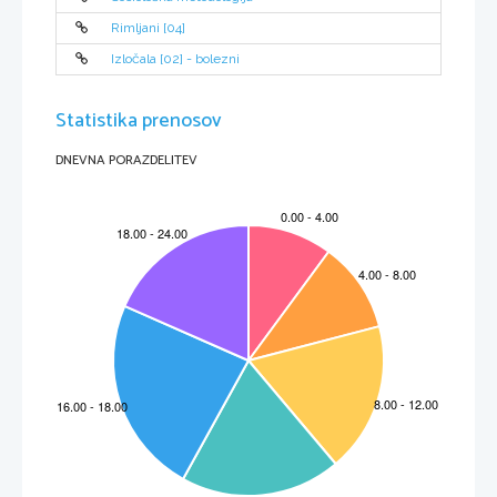
Rimljani [04]
s= s(t)
Izločala [02] - bolezni
Statistika prenosov
DNEVNA PORAZDELITEV