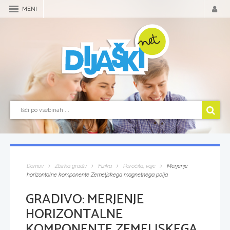
MENI
Domov
Zbirka gradiv
Fizika
Poročila, vaje
Merjenje
horizontalne komponente Zemeljskega magnetnega polja
GRADIVO:
MERJENJE
HORIZONTALNE
KOMPONENTE ZEMELJSKEGA