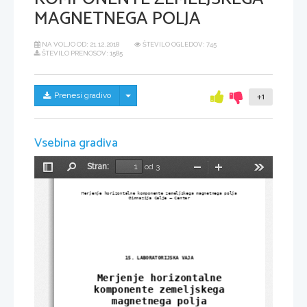
MAGNETNEGA POLJA
NA VOLJO OD:
21.12.2018
ŠTEVILO OGLEDOV: 745
ŠTEVILO PRENOSOV: 1585
Skrij/prikaži meni
Prenesi gradivo
+1
Vsebina gradiva
Stran:
od 3
Preklopi
Najdi
Pomanjšaj
Povečaj
Orodja
stransko
vrstico
Merjenje horizontalne komponente zemeljskega magnetnega polja
Gimnazija Celje – Center
15. LABORATORIJSKA VAJA
Merjenje horizontalne
komponente zemeljskega
magnetnega polja