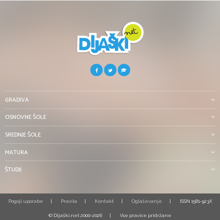
GRADIVA
OSNOVNE ŠOLE
SREDNJE ŠOLE
MATURA
ŠTUDIJ
Pogoji uporabe
Pravila
Kontakt
Oglaševanje
ISSN 1581-923X
© Dijaški.net 2000-2026
Vse pravice pridržane