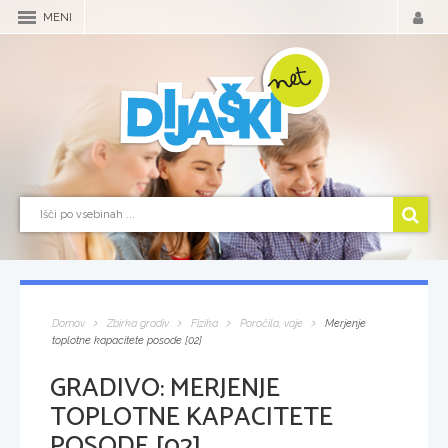
MENI
Domov
Zbirka gradiv
Fizika
Poročila, vaje
Merjenje
toplotne kapacitete posode [02]
GRADIVO:
MERJENJE
TOPLOTNE KAPACITETE
POSODE [02]