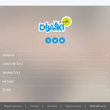
GRADIVA
OSNOVNE ŠOLE
SREDNJE ŠOLE
MATURA
ŠTUDIJ
Pogoji uporabe
Pravila
Kontakt
Oglaševanje
ISSN 1581-923X