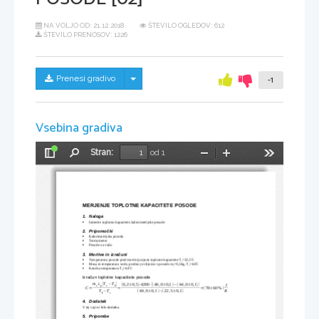
NA VOLJO OD:
21.12.2018
ŠTEVILO OGLEDOV: 612
ŠTEVILO PRENOSOV: 1226
Skrij/prikaži meni
Prenesi gradivo
-1
Vsebina gradiva
Stran:
od 1
Preklopi
Najdi
Pomanjšaj
Povečaj
Orodja
stransko
vrstico
MERJENJE TOPLOTNE KAPACITETE POSODE
1.
Naloga
Izmerite toplotno kapaciteto kalorimetrijske posode

2.
Pripomočki
Kalorimetrijska posoda

Termometer

Posode za vodo

3.
Meritve in izračuni
Temperatura posode pred meritvijo njene toplotne kapacitete T
=22,5
C


s
Masa in temperatura vode, predno jo vlijemo v posodo m
=0,2kg, T
=46
C


v
v
Končna temperatura T
=44
C


k
Izračun toplotne kapacitete posode
m
c
T
T
0,2
0,5
4200
46
,
0
0,1
44
,
0
0,1
−
(
)
(
)
J
(
±
)
⋅
⋅
(
±
)
−
(
±
)
v
p
v
k
C
78
60
%
=
=
=
(
±
)
T
T
K
44
,
0
0,1
22
,
5
0,1
−
(
±
)
−
(
±
)
k
s
4.
Dodatek
V tej vaji ni bilo dodatka.
5.
Pripombe