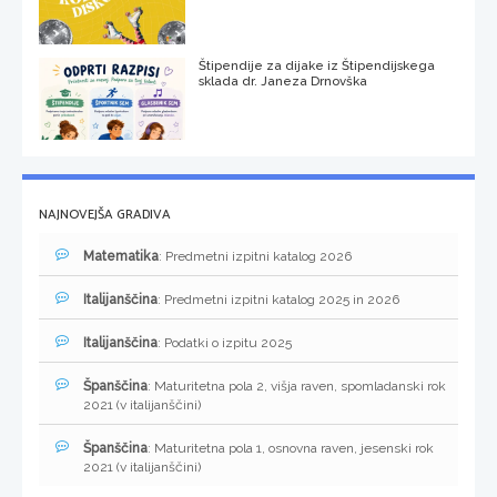
Štipendije za dijake iz Štipendijskega
sklada dr. Janeza Drnovška
NAJNOVEJŠA GRADIVA
Matematika
: Predmetni izpitni katalog 2026
Italijanščina
: Predmetni izpitni katalog 2025 in 2026
Italijanščina
: Podatki o izpitu 2025
Španščina
: Maturitetna pola 2, višja raven, spomladanski rok
2021 (v italijanščini)
Španščina
: Maturitetna pola 1, osnovna raven, jesenski rok
2021 (v italijanščini)