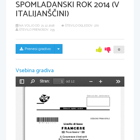
SPOMLADANSKI ROK 2014 (V
ITALIJANŠČINI)
NA VOLJO OD:
21.12.2018
ŠTEVILO OGLEDOV: 270
ŠTEVILO PRENOSOV: 235
Skrij/prikaži meni
Prenesi gradivo
0
Vsebina gradiva
Stran:
od 12
Preklopi
Najdi
Pomanjšaj
Povečaj
Orodja
stransko
vrstico
Codice del candidato:
Državni  izpitni  center
*M14126111I* 
SESSIONE PRIMAVERILE
Livello di base
Prova d'esame 1
A) Comprensione di testi scritti
B) Conoscenza e uso della lingua