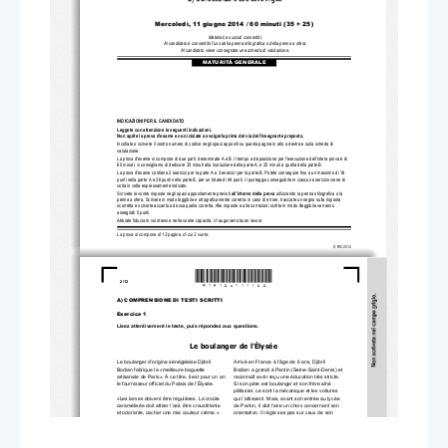
Mercoledì, 11 giug
no 2014 / 60 mi
nuti (35 + 25)
Materiali e sussidi consentiti:
Al candidato è consentito l'uso della penna stilografica o della penna a sfera.
Al candidato viene consegnata una scheda di valutazione.
MATURITÀ GENERALE
INDICAZIONI PER IL CANDIDATO 
Leggete con attenzione le seguenti indicazioni.
Non aprite la prova d'esame e non iniziate a svo
lgerla prima del via dell'insegnante preposto. 
Incollate o scrivete il vostro numero 
di codice negli spazi appositi su questa 
pagina in alto a destra e sulla scheda di 
valutazione.
La prova d'esame si compone di due parti, denominate A e B. Il te
mpo a disposizione per l'esecuzione dell'intera prova è di 
60 minuti: vi consigliamo di dedicare 35 minuti alla riso
luzione della parte A, e 25 minuti a quella della parte B.
La prova d'esame contiene 2 esercizi per la
 parte A e 3 esercizi per la parte B. Potete conseguire fino a un massimo di 18 
punti nella parte A e 26 punti nella parte B, per un totale di 
44 punti. Il punteggio conseguibile 
in ciascun esercizio viene d
i 
volta in volta espressamente indicato.
Scrivete le vostre risposte 
negli spazi appositamente previsti 
all'interno della prova
utilizzando la penna stilografica o la 
penna a sfera. Scrivete in modo leggibile e ortograficamente corr
etto: in caso di errore, tracciate un segno sulla risposta 
scorretta e scrivete accanto ad essa quella corretta. Alle ris
poste e alle correzioni scritte in modo illeggibile verranno  
assegnati 0 punti. 
Abbiate fiducia in voi stessi e nelle vostre capacità. Vi auguriamo buon lavoro.
La prova si compone di 12 pagine, di cui 3 vuote.
© RIC 2014
*M14126111I02*
2/12 
A) COMPRENSIONE DI TESTI SCRITTI 
Exercice 1 
Lisez attentivement le texte, puis répondez aux questions. 
Le boulanger de l'Élysée 
Le boulanger d’origine sénégalaise Djibril 
Arrivé en France à l’âge de 6 ans, Djibril 
Bodian fabrique la «meilleure baguette 
Bodian a grandi à Pantin (Seine-Saint-Denis) et 
artisanale de Paris». À ce titre, il est pour un an 
reconnaît avoir reçu une éducation très stricte. 
le fournisseur officiel du Palais de l’Élysée. 
Si son père est boulanger et son frère aîné 
pâtissier, ce sont la mécanique et les voitures 
«Les lames doivent être régulières. La croûte 
qui l’attiraient. Mais, avant son entrée au lycée 
caramélisée doit attirer l’œil, être croustillante 
de Pantin, il doit faire un choix concernant son 
et odorante, cacher une mie couleur crème.» 
orientation. Il règle ses pas sur ceux de son 
Djibril Bodian est intarissable sur les secrets de 
père et opte pour la boulangerie. En septembre 
fabrication de sa désormais célèbre baguette 
1996, il rejoint le centre de formation et 
de pain. Depuis qu’il a reçu, le 22 mars dernier, 
d’apprentissage de Pantin, où il consacre deux 
le Grand Prix de la meilleure baguette 
années à la pâtisserie et une à la boulangerie. 