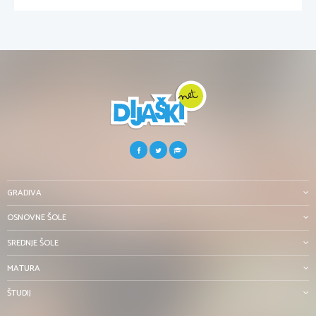
GRADIVA
OSNOVNE ŠOLE
SREDNJE ŠOLE
MATURA
ŠTUDIJ