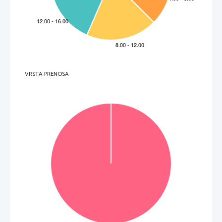
  _____________________________________________________________________________________    
7.     En quelle année a-t-il commencé à travailler? 
  _____________________________________________________________________________________    
8.     Que fait-il pour se distraire? 
  _____________________________________________________________________________________    
9.     Quel est son grand projet professionnel? 
  _____________________________________________________________________________________    
(9 points) 
VRSTA PRENOSA