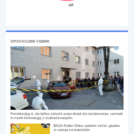
IZPOSTAVLJENE VSEBINE
Predstavljaj si, da lahko združiš svojo strast do raziskovanja, varnosti
in novih tehnologij z izobraževanjem
BAZA Roller Disko: poletni večer, glasba
in vožnja na koleščkih