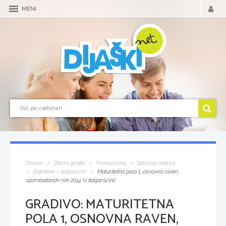
MENI
Domov
Zbirka gradiv
Francoščina
Splošna matura
Datoteke v italijanščini
Maturitetna pola 1, osnovna raven,
spomladanski rok 2014 (v italijanščini)
GRADIVO:
MATURITETNA
POLA 1, OSNOVNA RAVEN,