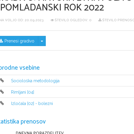
SPOMLADANSKI ROK 2022
NA VOLJO OD:
20.09.2023
ŠTEVILO OGLEDOV: 0
ŠTEVILO PRENOSO
Skrij/prikaži meni
Prenesi gradivo
orodne vsebine
Sociološka metodologija
Rimljani [04]
Izločala [02] - bolezni
tatistika prenosov
DNEVNA PORAZDELITEV