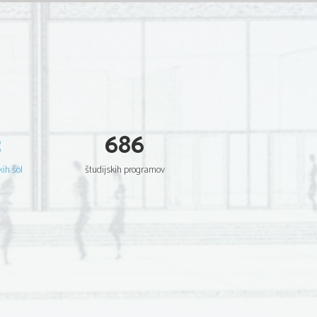
3
686
kih šol
študijskih programov