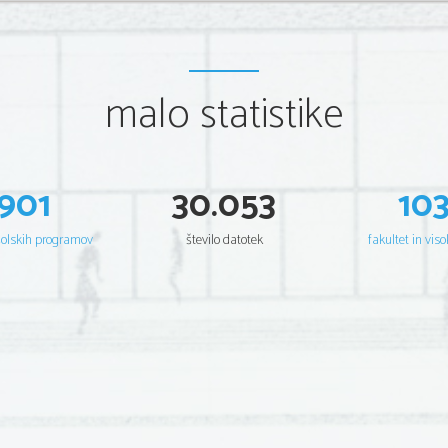
malo statistike
901
30.053
10
šolskih programov
število datotek
fakultet in viso