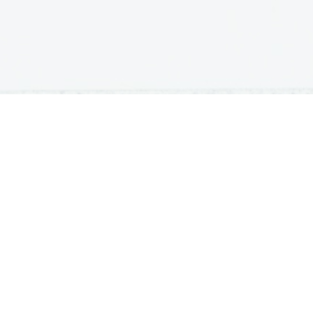
OSNOVNE ŠOLE
SREDNJE ŠOLE
M
Seznam osnovnih šol
Iskalnik SŠ programov
Sp
Osnovnošolski koledar
Srednje šole po regijah
Ma
Nacionalno preverjanje znanja
Vpis v srednje šole
Po
Tretji predmet NPZ
Srednješolski koledar
Vp