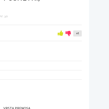
V: 30
+1
VRSTA PRENOSA