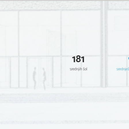
181
srednjih šol
srednje