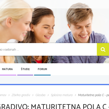
MATURA
ŠTUDIJ
FORUM
omov
Zbirka gradiv
Glasba
Splošna matura
Maturitetna pola C - 
GRADIVO:
MATURITETNA POLA C 