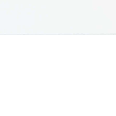
GRADIVA
Šolska gradiva
Pošlji datoteke
Seznam donatorjev
Najbolje ocenjena