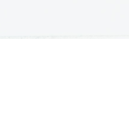
ATURA
ŠTUDIJ
lošna matura
Iskalnik študijskih programov
turitetni tečaj
Univerze
klicna matura
Fakultete in visoke šole
ogled v pole in ugovor
Višje šole