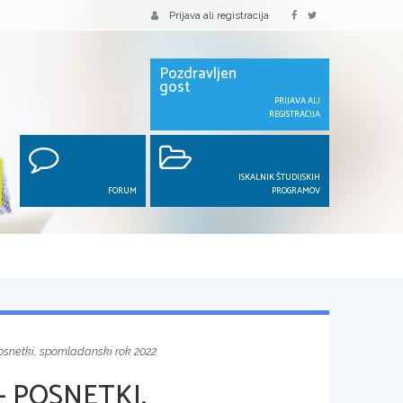
Prijava ali registracija
Pozdravljen
gost
PRIJAVA ALI
REGISTRACIJA
ISKALNIK ŠTUDIJSKIH
FORUM
PROGRAMOV
posnetki, spomladanski rok 2022
- POSNETKI,