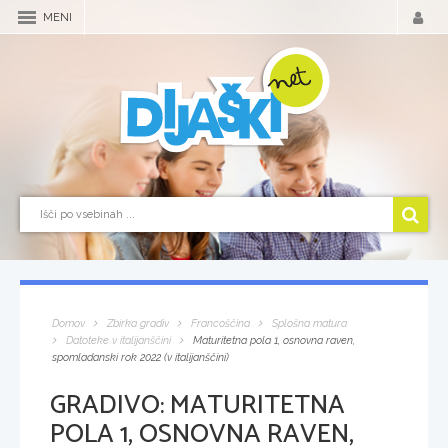
MENI
Domov
Zbirka gradiv
Francoščina
Splošna matura
Datoteke v italijanščini
Maturitetna pola 1, osnovna raven,
spomladanski rok 2022 (v italijanščini)
GRADIVO:
MATURITETNA
POLA 1, OSNOVNA RAVEN,