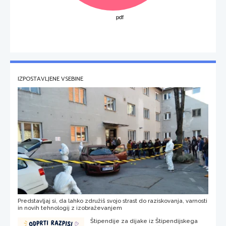
IZPOSTAVLJENE VSEBINE
Predstavljaj si, da lahko združiš svojo strast do raziskovanja, varnosti
in novih tehnologij z izobraževanjem
Štipendije za dijake iz Štipendijskega