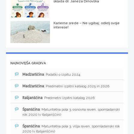
sklada dr. Janeza Drnovška
Karierne srede – Ne ugibaj, odkrij svoje
interese!
NAJNOVEJŠA GRADIVA
Madžarščina
: Podatki o izpitu 2024
Madžarščina
: Predmetni izpitni katalog 2025 in 2026
Italijanščina
: Predmetni izpitni katalog 2026
Španščina
: Maturitetna pola 3, osnovna raven, spomladanski
rok 2020 (v italijanščini)
Španščina
: Maturitetna pola 3, višja raven, spomladanski rok
2020 (v italijanščini)