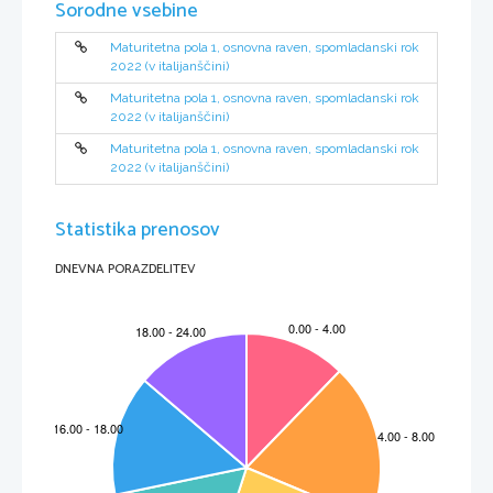
Non scrivete nel campo grigio.   Non scrivete nel campo grigio.   Non scrivete nel campo grigio.   Non scrivete nel campo grigio.   Non scrivete nel campo grigio.   
Sorodne vsebine
7. 
Quelle musique vous inspirait à cet âge?
Vous prévoyiez d’en faire votre profession quand vous avez été choisi pour «Le Péril jeune» 
8. 
de Cédric Klapisch. Quelles ont été les conséquences sur vous et sur votre rapport au travail 
d’acteur?
Maturitetna pola 1, osnovna raven, spomladanski rok
2022 (v italijanščini)
Maturitetna pola 1, osnovna raven, spomladanski rok
2022 (v italijanščini)
Maturitetna pola 1, osnovna raven, spomladanski rok
2022 (v italijanščini)
Statistika prenosov
DNEVNA PORAZDELITEV
*M22126111I
03*
3/12
.
Non scrivete nel campo grigio
Réponses:
Dans mon cas, c’était la musique. Elle a toujours stimulé mon imagination, c’est parce que j’ai 
A 
été élevé dans une maison où il y en avait sans cesse.
J’ai mis beaucoup de temps à me faire à l’idée que c’était mon métier. D’abord, je n’en 
revenais pas d’être payé pour jouer. Et j’étais convaincu que c’était temporaire. Pendant
 des 
B 
années, j’ai été surpris de continuer à recevoir des scénarios. Pourtant, je me dis toujours que 
chaque film pourrait être le dernier.
C’était pour moi très naturel de prendre un crayon et du papier. On demande à tous les 
C 
.
enfants de dessiner, mais tous n’y sont pas sensibles. Moi, je l’ai été aussitôt, et ça ne m’a 
Non scrivete nel campo grigio
jamais lâché depuis.
Ah ça, ce n’est pas moi
! Non, je vous parle de la vie, là. Très tôt, dès l’enfance, j’ai choisi de 
D 
sourire. Enfant, on m’appelait «joie de vivre». Il y avait des problèmes, comme dans chaque 
famille, mais moi, j’avais décidé d’être toujours joyeux.
Comme j’écoutais beaucoup de rap et de reggae, je reprenais ces ambiances, quelques 
E 
messages et modes de vie, en mêlant les tons de la rébellion et de l’humour. La 
musique a 
toujours été pour moi essentielle.
Il y avait effectivement ses immenses plans faits à la main, étalés sur la table. Mais pour moi, 
F 
ce n’était pas de l’art. En tout cas, je me souviens que je trouvais cela trop structuré, trop 
rigide et plutôt
 contraignant à vrai dire.
.
C’est une ouverture d’esprit et une énergie, que j’ai trouvées dans l’enfance. À mon avis, pour 
G 
être créatif, il faut avoir une certaine sensibilité, et évoluer dans un environnement qui vous 
laisse du temps pour rêver.
Je 
les affichais dans ma chambre, pour me sentir dans mon monde. Leur qualité n’était pas 