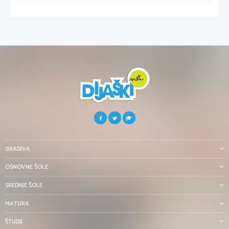
GRADIVA
OSNOVNE ŠOLE
SREDNJE ŠOLE
MATURA
ŠTUDIJ