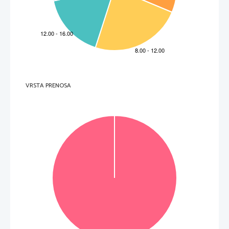
Non scrivete nel campo grigio
H 
un critère, j’avais juste besoin de recouvrir mes murs blancs par du sens et des messages. 
Mes inspirateurs étaient Van Gogh, Picasso, Basquiat, Keith Haring...
Non, je 
ne suis pas assez carriériste pour envisager les choses de cette façon. Même si je 
I 
suis ambitieux et que je prends mon métier très au sérieux.
Comme beaucoup de jeunes, je m’opposais à l’école et à toute forme d’autorité en général. 
Puis je suis de cette génération qui a grandi sans Internet, sans les réseaux sociaux. Donc, 
J 
.
après les cours, au collège, à 14 ans, on sortait, on allait au cinéma, en concert, on dessinait, 
Non scrivete nel campo grigio
on jouait de la musique.
(D’après
: 
Psychologies Magazine
, mai 2017)
1. 
2. 
3. 
4. 
5. 
6. 
7. 
8. 
(
8
points)
.
Non scrivete nel campo grigio
VRSTA PRENOSA