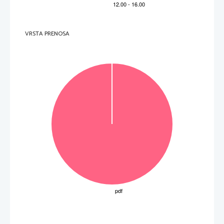
V sivo polje ne pišite
.   
V sivo polje ne pišite
VRSTA PRENOSA
.   
V sivo polje ne pišite
P   
perforiran list