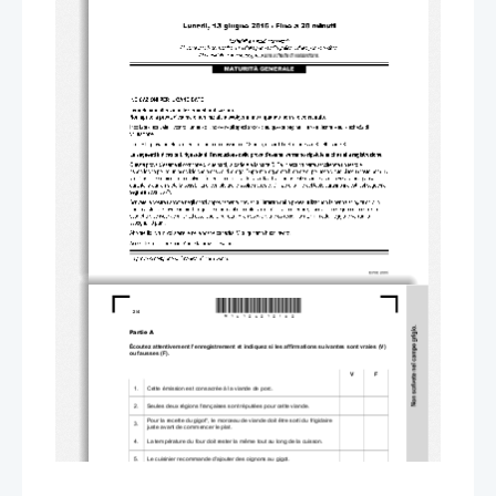
*M16126212I02*
2/4 
Partie A 
Écoutez attentivement l'enregistrement et indique
z si les affirmations suivantes sont vraies (V) 
ou fausses (F). 
V             F             
1. 
Cette émission est consacrée à la viande de porc. 
2. 
Seules deux régions françaises 
sont réputées pour cette viande. 
Pour la recette du gigot*, le morceau de viande doit être sorti du frigidaire 
3. 
juste avant de commencer le plat. 
4. 
La température du four doit rester la même tout au long de la cuisson. 
5. 
Le cuisinier recommande d'ajouter des oignons au gigot. 
Pour préparer la recette du navarin** primeur, il faut de la viande et des 
6. 
légumes. 
7. 
Le morceau de viande recommandé pour ce plat est à moins de 10 euros. 