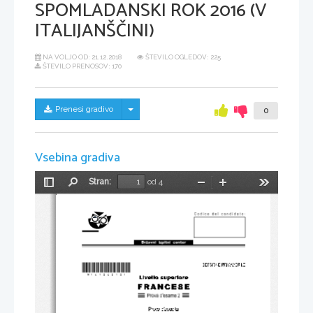
SPOMLADANSKI ROK 2016 (V
ITALIJANŠČINI)
NA VOLJO OD:
21.12.2018
ŠTEVILO OGLEDOV: 225
ŠTEVILO PRENOSOV: 170
Skrij/prikaži meni
Prenesi gradivo
0
Vsebina gradiva
Stran:
od 4
Preklopi
Najdi
Pomanjšaj
Povečaj
Orodja
stransko
vrstico
*M16126212I* 