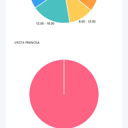
  _____________________________________________________________________________________    
6.     Durant quel mois la girafe est-elle arrivée à destination? 
  _____________________________________________________________________________________    
7.     En quelle année est-elle morte? 
  _____________________________________________________________________________________    
8.     Dans quel musée de La Rochelle peut-on aujourd'hui voir cette girafe? 
  _____________________________________________________________________________________    
(8 points) 
VRSTA PRENOSA