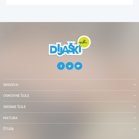
GRADIVA
OSNOVNE ŠOLE
SREDNJE ŠOLE
MATURA
ŠTUDIJ