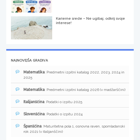
Karierne srede – Ne ugibaj, odkrij svoje
interese!
NAJNOVEJŠA GRADIVA
Matematika
: Predmetni izpitni katalog 2022, 2023, 2024 in
2025
Matematika
: Predmetni izpitni katalog 2026 (v madžarščini)
Italijanščina
: Podatki o izpitu 2025
Slovenščina
: Podatki o izpitu 2024
Španščina
: Maturitetna pola 1, osnovna raven, spomladanski
rok 2021 (v italijanščini)