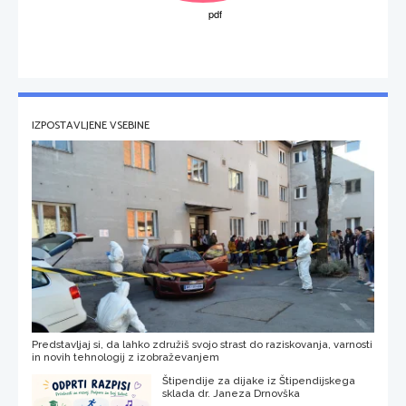
IZPOSTAVLJENE VSEBINE
Predstavljaj si, da lahko združiš svojo strast do raziskovanja, varnosti
in novih tehnologij z izobraževanjem
Štipendije za dijake iz Štipendijskega
sklada dr. Janeza Drnovška