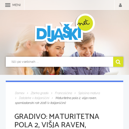
MENI
Domov
Zbirka gradiv
Francoščina
Splošna matura
Datoteke v italijanščini
Maturitetna pola 2, višja raven,
spomladanski rok 2016 (v italijanščini)
GRADIVO:
MATURITETNA
POLA 2, VIŠJA RAVEN,