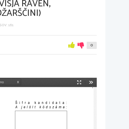
VIŠJA RAVEN,
ŽARŠČINI)
OV: 161
0
Način
Orodja
predstavitve
Šifra kandidata:
A jelölt kódszáma: