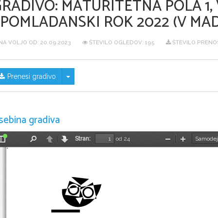
GRADIVO:
MATURITETNA POLA 1, 
SPOMLADANSKI ROK 2022 (V MAD
NA VOLJO OD:
20.09.2023
ŠTEVILO OGLEDOV: 195
ŠTEVILO PRENOS
Skrij/prikaži meni
Prenesi gradivo
sebina gradiva
Stran:
od 24
Preklopi
Najdi
Nazaj
Naprej
Pomanjšaj
Povečaj
stransko
vrstico