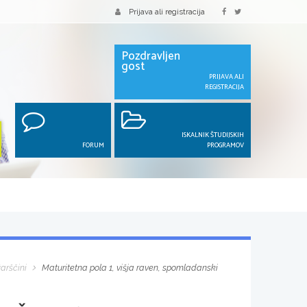
Prijava ali registracija
Pozdravljen
gost
PRIJAVA ALI
REGISTRACIJA
ISKALNIK ŠTUDIJSKIH
FORUM
PROGRAMOV
arščini
Maturitetna pola 1, višja raven, spomladanski