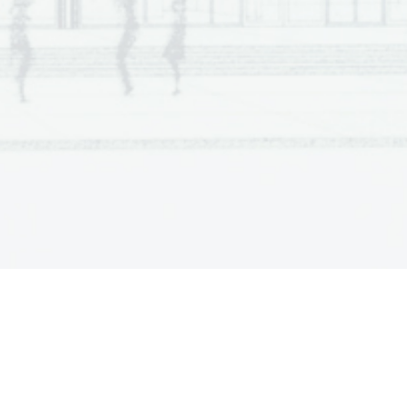
tata z vsemi vmesnimi ra
č
uni in sklepi. 
Č
e ste 
alec oceni. 
gyel
ő
 tanár nem engedélyezi! 
keretbe)! 
l a rendelkezésére. Azt javasoljuk, hogy a B részre 
rukturált feladatot a C részben. Összesen 60 pontot 
 mellett feltüntettük az elérhet
ő
 pontszámot is. A 
 képletgy
ű
jteményt. 
 kereten belülre
! Rajzoláshoz használhat ceruzát 
tlan megoldásokat és a nem egyértelm
ű
 javításokat 
fogy a helye. Egyértelm
ű
en jelölje meg, melyik 
zlatok
at az értékelés során nem vesszük 