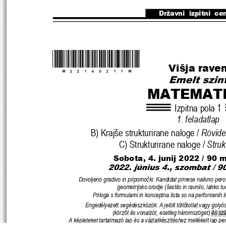
Državni  izpitni  ce
*M22140211M*
Višja rave
MATEMAT
Izpitna pola 1
1. feladatlap
B) Krajše strukturirane naloge / 
Rövideb
C) Strukturirane naloge / 
Struk
Sobota, 4. junij 2022 
/ 90 
Dovoljeno gradivo in pripomo
č
ki: Kandidat prinese nalivno pero
geometrijsko orodje (šestilo in ra
vnilo, lahko tud
Priloga s formulami in konceptna lista so na perfor
iranih l
Engedélyezett segédeszközök: A jelölt tölt
ő
tollat vagy golyós
(körz
ő
t és vonalzót, esetleg háromszöget) és s
A képleteket tartalmazó lap és a vázlatkészítéshez mellékelt lap perfo