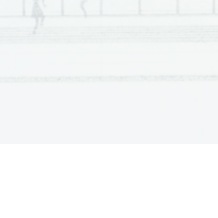
ocenjevanju ne upoštevajo. 
Pri reševanju nalog mora biti jasno in korektno predstavljena pot do rezul
nalogo reševali na ve
č
 na
č
inov, jasno ozna
č
ite, katero rešitev naj ocenjev
Zaupajte vase in v svoje zmožnosti. Želimo vam veliko uspeha. 
ÚTMUTATÓ A JELÖLTNEK 
Figyelmesen olvassa el ezt az útmutatót! 
Ne lapozzon, és ne kezdjen a feladatok megoldásába, amíg azt a felü
E feladatlap megoldása során számológép nem alkalmazható. 
Ragassza vagy írja be kódszámát (az els
ő
 oldal jobb fels
ő
 sarkában lev
ő
 
A feladatlap két részb
ő
l áll, a B és a C részb
ő
l. A megoldásukra 90 perc ál
45 percet, a C részre 45 percet fordítson! 
A feladatlap 6 rövidebb strukturált feladatot tartalmaz a B részben és 2 st
érhet el, ebb
ő
l 40-et a B, és 20-at a C részben. A feladatlapban a feladatok
feladatok megoldásakor használhatja a 5. 
in 6. oldalon található standard
Válaszait tölt
ő
tollal vagy golyóstollal írja a feladatlap erre kijelölt helyére, 
a
is. Ha tévedett, a leírtat húzza át, majd válaszát írja le
 újra! Az olvashata
0 ponttal értékeljük. A 19. és 24. oldal tartalék; ide csak akkor írjon, ha el
feladatok megoldását írta erre az oldalra!
A piszkozati lapokra készített vá
figyelembe. 