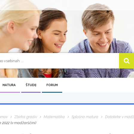
MATURA
ŠTUDIJ
FORUM
omov
Zbirka gradiv
Matematika
Splošna matura
Datoteke v madž
k 2022 (v madžarščini)