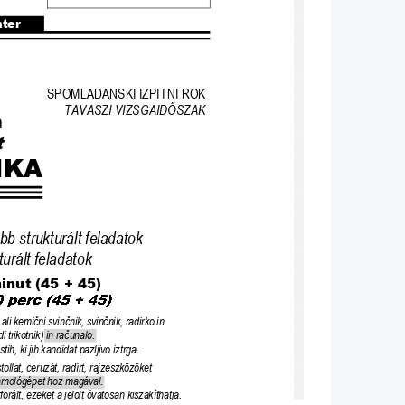
nter
SPOMLADANSKI IZPITNI ROK 
TAVASZI VIZSGAID
Ő
SZAK
n
IKA
b strukturált feladatok
turált feladatok
minut (45 + 45)
 ali kemi
č
ni svin
č
nik, svin
č
nik, radirko in 
i trikotnik) in ra
č
unalo.
istih, ki jih kandidat pazljivo iztrga.
tollat, ce
ruzát, radírt, rajzeszközöket 
zámológépet hoz magával.
rált, ezeket a jelölt óvatosan kiszakíthatja.