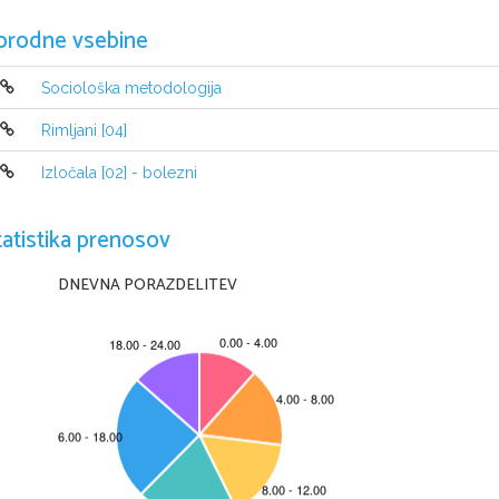
SPLOŠNA MATU
orodne vsebine
Sociološka metodologija
Navodila kandidatu so na naslednj
Rimljani [04]
A jelöltnek szóló útmutató a következ
ő
 o
Izločala [02] - bolezni
tatistika prenosov
DNEVNA PORAZDELITEV
Ta pola ima 24 strani, od tega 1 prazno in 2 rezervni. 
A feladatlap 24 oldalas, ebb
ő
l 1 üres és 2 tartalék.  