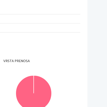
RA
i strani.
ldalon olvasható.
VRSTA PRENOSA
© Državni izpitni center
Vse pravice pridržane.