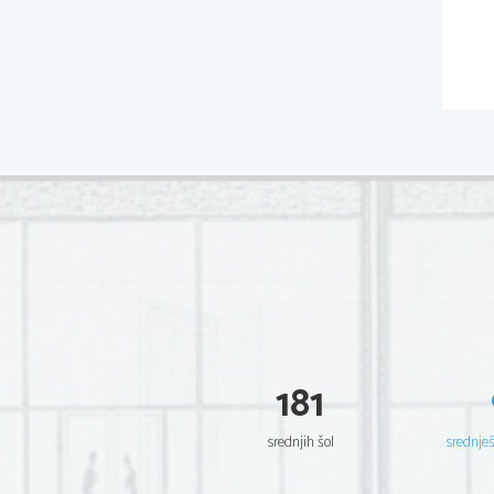
181
srednjih šol
srednje