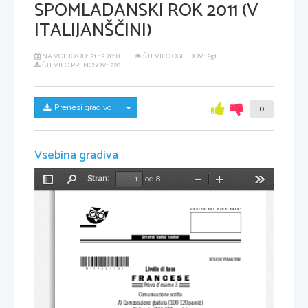
SPOMLADANSKI ROK 2011 (V
ITALIJANŠČINI)
NA VOLJO OD:
21.12.2018
ŠTEVILO OGLEDOV: 251
ŠTEVILO PRENOSOV: 220
Skrij/prikaži meni
Prenesi gradivo
0
Vsebina gradiva
Stran:
od 8
Preklopi
Najdi
Pomanjšaj
Povečaj
Orodja
stransko
vrstico
Codice del candidato:
Državni  izpitni  center
*M11126113I*
SESSIONE PRIMAVERILE
Livello di base
F R A N C E S E
Prova d'esame 3
Comunicazione scritta
A) Composizione guidata (100-120 parole)