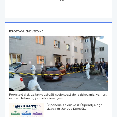
IZPOSTAVLJENE VSEBINE
Predstavljaj si, da lahko združiš svojo strast do raziskovanja, varnosti
in novih tehnologij z izobraževanjem
Štipendije za dijake iz Štipendijskega
sklada dr. Janeza Drnovška