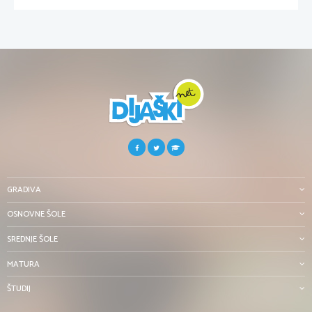
GRADIVA
OSNOVNE ŠOLE
SREDNJE ŠOLE
MATURA
ŠTUDIJ