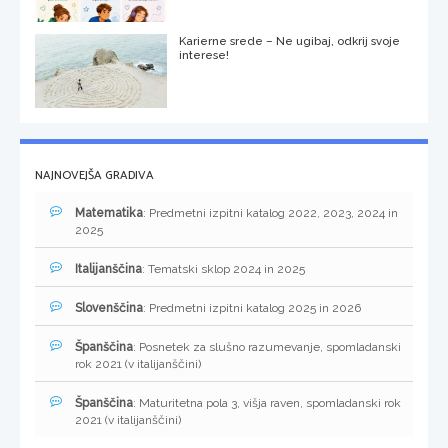
Karierne srede – Ne ugibaj, odkrij svoje
interese!
NAJNOVEJŠA GRADIVA
Matematika
: Predmetni izpitni katalog 2022, 2023, 2024 in
2025
Italijanščina
: Tematski sklop 2024 in 2025
Slovenščina
: Predmetni izpitni katalog 2025 in 2026
Španščina
: Posnetek za slušno razumevanje, spomladanski
rok 2021 (v italijanščini)
Španščina
: Maturitetna pola 3, višja raven, spomladanski rok
2021 (v italijanščini)