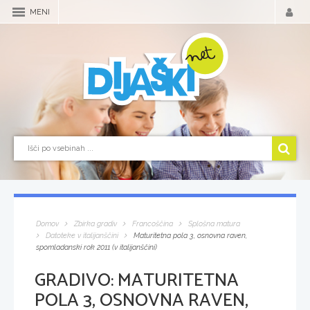
MENI
Domov
Zbirka gradiv
Francoščina
Splošna matura
Datoteke v italijanščini
Maturitetna pola 3, osnovna raven,
spomladanski rok 2011 (v italijanščini)
GRADIVO:
MATURITETNA
POLA 3, OSNOVNA RAVEN,