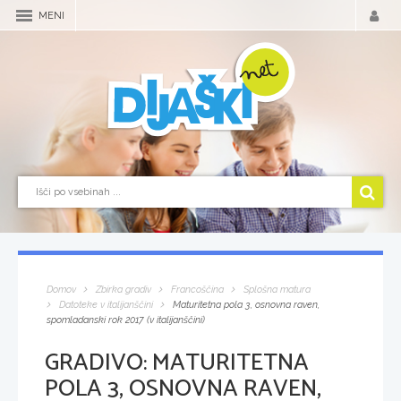
MENI
Domov
Zbirka gradiv
Francoščina
Splošna matura
Datoteke v italijanščini
Maturitetna pola 3, osnovna raven,
spomladanski rok 2017 (v italijanščini)
GRADIVO:
MATURITETNA
POLA 3, OSNOVNA RAVEN,