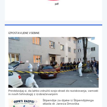
IZPOSTAVLJENE VSEBINE
Predstavljaj si, da lahko združiš svojo strast do raziskovanja, varnosti
in novih tehnologij z izobraževanjem
Štipendije za dijake iz Štipendijskega
sklada dr. Janeza Drnovška