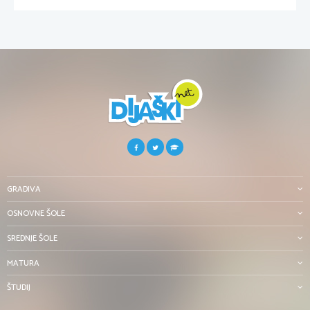
GRADIVA
OSNOVNE ŠOLE
SREDNJE ŠOLE
MATURA
ŠTUDIJ