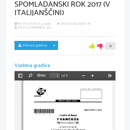
SPOMLADANSKI ROK 2017 (V
ITALIJANŠČINI)
NA VOLJO OD:
21.12.2018
ŠTEVILO OGLEDOV: 78
ŠTEVILO PRENOSOV: 203
Skrij/prikaži meni
Prenesi gradivo
0
Vsebina gradiva
Stran:
od 8
Preklopi
Najdi
Pomanjšaj
Povečaj
Orodja
stransko
vrstico
*M17126113I* 