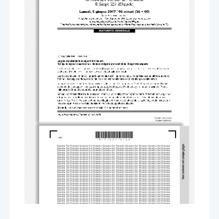
*M17126113I02*
2/8 
Scientia  Est  Potentia  Scientia  Est  Potentia  Scientia  Es
t  Potentia  Scientia  Est  Potentia  Scientia  Est  Potentia
Scientia  Est  Potentia  Scientia  Est  Potentia  Scientia  Es
t  Potentia  Scientia  Est  Potentia  Scientia  Est  Potentia
Scientia  Est  Potentia  Scientia  Est  Potentia  Scientia  Es
t  Potentia  Scientia  Est  Potentia  Scientia  Est  Potentia
Scientia  Est  Potentia  Scientia  Est  Potentia  Scientia  Es
t  Potentia  Scientia  Est  Potentia  Scientia  Est  Potentia
Scientia  Est  Potentia  Scientia  Est  Potentia  Scientia  Es
t  Potentia  Scientia  Est  Potentia  Scientia  Est  Potentia
Scientia  Est  Potentia  Scientia  Est  Potentia  Scientia  Es
t  Potentia  Scientia  Est  Potentia  Scientia  Est  Potentia
Scientia  Est  Potentia  Scientia  Est  Potentia  Scientia  Es
t  Potentia  Scientia  Est  Potentia  Scientia  Est  Potentia
Scientia  Est  Potentia  Scientia  Est  Potentia  Scientia  Es
t  Potentia  Scientia  Est  Potentia  Scientia  Est  Potentia
Scientia  Est  Potentia  Scientia  Est  Potentia  Scientia  Es
t  Potentia  Scientia  Est  Potentia  Scientia  Est  Potentia
Scientia  Est  Potentia  Scientia  Est  Potentia  Scientia  Es
t  Potentia  Scientia  Est  Potentia  Scientia  Est  Potentia
Scientia  Est  Potentia  Scientia  Est  Potentia  Scientia  Es
t  Potentia  Scientia  Est  Potentia  Scientia  Est  Potentia
Scientia  Est  Potentia  Scientia  Est  Potentia  Scientia  Es
t  Potentia  Scientia  Est  Potentia  Scientia  Est  Potentia
Scientia  Est  Potentia  Scientia  Est  Potentia  Scientia  Es
t  Potentia  Scientia  Est  Potentia  Scientia  Est  Potentia
Scientia  Est  Potentia  Scientia  Est  Potentia  Scientia  Es
t  Potentia  Scientia  Est  Potentia  Scientia  Est  Potentia
Scientia  Est  Potentia  Scientia  Est  Potentia  Scientia  Es
t  Potentia  Scientia  Est  Potentia  Scientia  Est  Potentia
Scientia  Est  Potentia  Scientia  Est  Potentia  Scientia  Es
t  Potentia  Scientia  Est  Potentia  Scientia  Est  Potentia
Scientia  Est  Potentia  Scientia  Est  Potentia  Scientia  Es
t  Potentia  Scientia  Est  Potentia  Scientia  Est  Potentia
Scientia  Est  Potentia  Scientia  Est  Potentia  Scientia  Es
t  Potentia  Scientia  Est  Potentia  Scientia  Est  Potentia
Scientia  Est  Potentia  Scientia  Est  Potentia  Scientia  Es
t  Potentia  Scientia  Est  Potentia  Scientia  Est  Potentia
Scientia  Est  Potentia  Scientia  Est  Potentia  Scientia  Es
t  Potentia  Scientia  Est  Potentia  Scientia  Est  Potentia
Scientia  Est  Potentia  Scientia  Est  Potentia  Scientia  Es
t  Potentia  Scientia  Est  Potentia  Scientia  Est  Potentia
Scientia  Est  Potentia  Scientia  Est  Potentia  Scientia  Es
t  Potentia  Scientia  Est  Potentia  Scientia  Est  Potentia
Scientia  Est  Potentia  Scientia  Est  Potentia  Scientia  Es
t  Potentia  Scientia  Est  Potentia  Scientia  Est  Potentia
Scientia  Est  Potentia  Scientia  Est  Potentia  Scientia  Es
t  Potentia  Scientia  Est  Potentia  Scientia  Est  Potentia
Scientia  Est  Potentia  Scientia  Est  Potentia  Scientia  Es
t  Potentia  Scientia  Est  Potentia  Scientia  Est  Potentia
Scientia  Est  Potentia  Scientia  Est  Potentia  Scientia  Es
t  Potentia  Scientia  Est  Potentia  Scientia  Est  Potentia
Scientia  Est  Potentia  Scientia  Est  Potentia  Scientia  Es
t  Potentia  Scientia  Est  Potentia  Scientia  Est  Potentia
Scientia  Est  Potentia  Scientia  Est  Potentia  Scientia  Es
t  Potentia  Scientia  Est  Potentia  Scientia  Est  Potentia
Scientia  Est  Potentia  Scientia  Est  Potentia  Scientia  Es
t  Potentia  Scientia  Est  Potentia  Scientia  Est  Potentia
Scientia  Est  Potentia  Scientia  Est  Potentia  Scientia  Es
t  Potentia  Scientia  Est  Potentia  Scientia  Est  Potentia
Scientia  Est  Potentia  Scientia  Est  Potentia  Scientia  Es
t  Potentia  Scientia  Est  Potentia  Scientia  Est  Potentia
Scientia  Est  Potentia  Scientia  Est  Potentia  Scientia  Es
t  Potentia  Scientia  Est  Potentia  Scientia  Est  Potentia
Scientia  Est  Potentia  Scientia  Est  Potentia  Scientia  Es
t  Potentia  Scientia  Est  Potentia  Scientia  Est  Potentia
Scientia  Est  Potentia  Scientia  Est  Potentia  Scientia  Es
t  Potentia  Scientia  Est  Potentia  Scientia  Est  Potentia