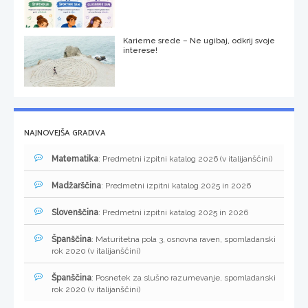
Karierne srede – Ne ugibaj, odkrij svoje
interese!
NAJNOVEJŠA GRADIVA
Matematika
: Predmetni izpitni katalog 2026 (v italijanščini)
Madžarščina
: Predmetni izpitni katalog 2025 in 2026
Slovenščina
: Predmetni izpitni katalog 2025 in 2026
Španščina
: Maturitetna pola 3, osnovna raven, spomladanski
rok 2020 (v italijanščini)
Španščina
: Posnetek za slušno razumevanje, spomladanski
rok 2020 (v italijanščini)