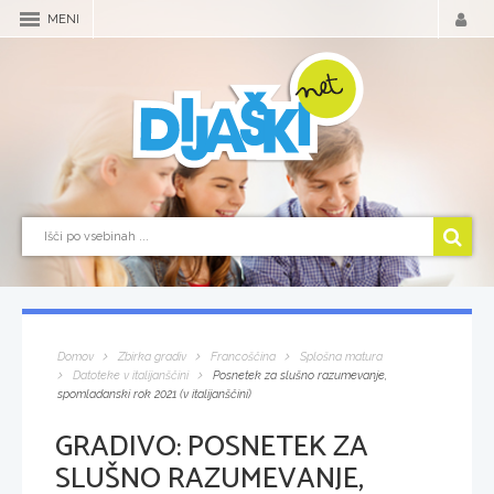
MENI
Domov
Zbirka gradiv
Francoščina
Splošna matura
Datoteke v italijanščini
Posnetek za slušno razumevanje,
spomladanski rok 2021 (v italijanščini)
GRADIVO:
POSNETEK ZA
SLUŠNO RAZUMEVANJE,