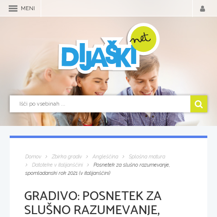
MENI
Domov
Zbirka gradiv
Angleščina
Splošna matura
Datoteke v italijanščini
Posnetek za slušno razumevanje,
spomladanski rok 2021 (v italijanščini)
GRADIVO:
POSNETEK ZA
SLUŠNO RAZUMEVANJE,