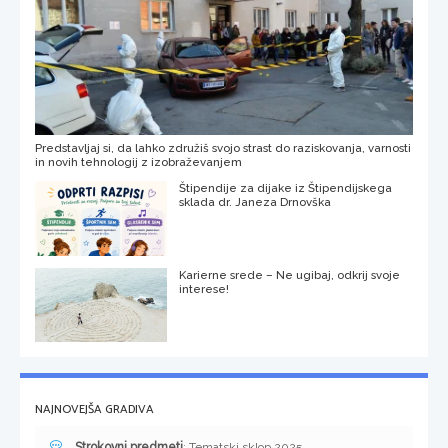
Predstavljaj si, da lahko združiš svojo strast do raziskovanja, varnosti
in novih tehnologij z izobraževanjem
Štipendije za dijake iz Štipendijskega
sklada dr. Janeza Drnovška
Karierne srede – Ne ugibaj, odkrij svoje
interese!
NAJNOVEJŠA GRADIVA
Strokovni predmeti
: Tematski sklop 2025