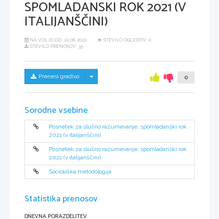
SPOMLADANSKI ROK 2021 (V
ITALIJANŠČINI)
NA VOLJO OD:
22.06.2022
ŠTEVILO OGLEDOV: 0
ŠTEVILO PRENOSOV: 35
Skrij/prikaži meni
Prenesi gradivo
0
Sorodne vsebine
Posnetek za slušno razumevanje, spomladanski rok
2021 (v italijanščini)
Posnetek za slušno razumevanje, spomladanski rok
2021 (v italijanščini)
Sociološka metodologija
Statistika prenosov
DNEVNA PORAZDELITEV