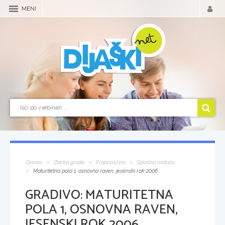
MENI
Domov
Zbirka gradiv
Francoščina
Splošna matura
Maturitetna pola 1, osnovna raven, jesenski rok 2006
GRADIVO:
MATURITETNA
POLA 1, OSNOVNA RAVEN,
JESENSKI ROK 2006