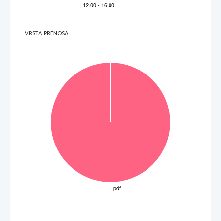
Lors de  la tra versé e, e ll e communique par ra di o a vec 
 (7). 
(7) 
VRSTA PRENOSA