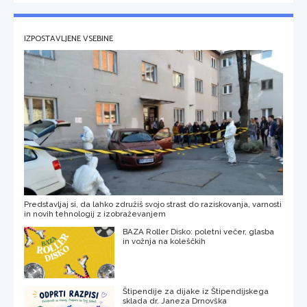
IZPOSTAVLJENE VSEBINE
Predstavljaj si, da lahko združiš svojo strast do raziskovanja, varnosti
in novih tehnologij z izobraževanjem
BAZA Roller Disko: poletni večer, glasba
in vožnja na koleščkih
Štipendije za dijake iz Štipendijskega
sklada dr. Janeza Drnovška