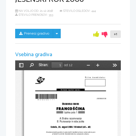
NA VOLJO OD:
21.12.2018
ŠTEVILO OGLEDOV: 444
ŠTEVILO PRENOSOV: 353
Skrij/prikaži meni
Prenesi gradivo
+1
Vsebina gradiva
Stran:
od 12
Preklopi
Najdi
Pomanjšaj
Povečaj
Orodja
stransko
vrstico
[ifra  kandidata:
Dr`avni izpitni center
*M06226111* 
JESENSKI ROK
Osnovna raven 
FRANCO[^INA 
Izpitna pola 1
A: Bralno razumevanje 
B: Poznavanje in raba jezika 
Sobota, 26. avgust 2006 / 80 minut (40 + 40) 
Dovoljeno dodatno gradivo in pripomo~ki: kandidat prinese s seboj nalivno pero 
ali kemi~ni svin~nik. Kandidat dobi dva ocenjevalna obrazca. 