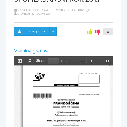
NA VOLJO OD:
21.12.2018
ŠTEVILO OGLEDOV: 392
ŠTEVILO PRENOSOV: 348
Skrij/prikaži meni
Prenesi gradivo
0
Vsebina gradiva
Stran:
od 12
Preklopi
Najdi
Pomanjšaj
Povečaj
Orodja
stransko
vrstico
Šifra kandidata:
Državni  izpitni  center
*M13126111*
SPOMLADANSKI IZPITNI ROK
Osnovna raven
Izpitna pola 1
A) Bralno razumevanje
B) Poznavanje in raba jezika
Sreda, 12. junij 2013 
/ 60 minut (35 + 25)
Dovoljeno gradivo in pripomo
č
ki:
Kandidat prinese nalivno pero ali kemi
č
ni svin
č
nik.