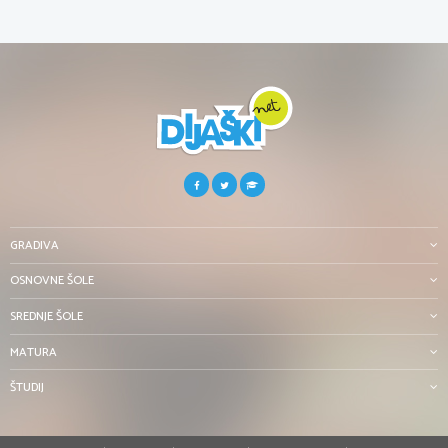
GRADIVA
OSNOVNE ŠOLE
SREDNJE ŠOLE
MATURA
ŠTUDIJ