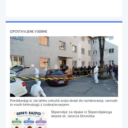
IZPOSTAVLJENE VSEBINE
Predstavljaj si, da lahko združiš svojo strast do raziskovanja, varnosti
in novih tehnologij z izobraževanjem
Štipendije za dijake iz Štipendijskega
sklada dr. Janeza Drnovška