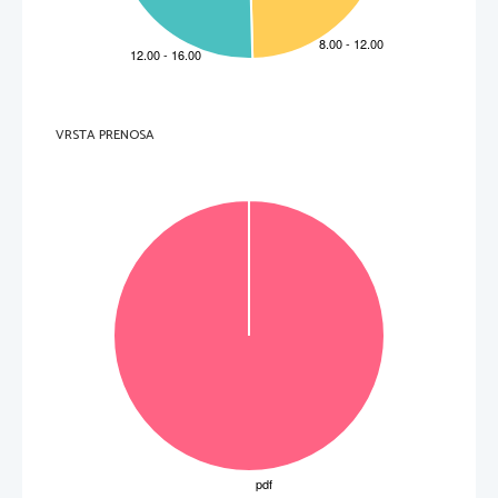
9.     Qui a décidé de sa mort? 
  _____________________________________________________________________________________    
10.   De quelle façon est-il mort? 
  _____________________________________________________________________________________    
(10 to
č
k) 
VRSTA PRENOSA