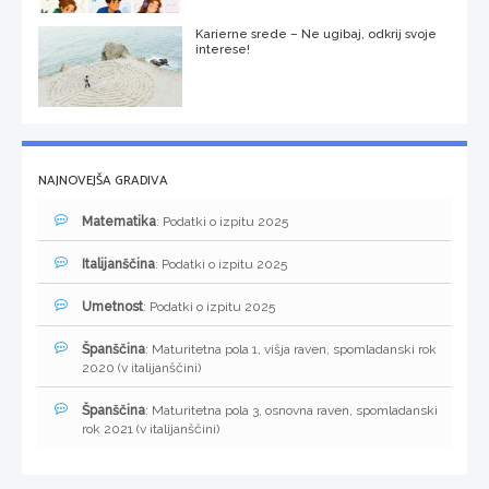
Karierne srede – Ne ugibaj, odkrij svoje
interese!
NAJNOVEJŠA GRADIVA
Matematika
: Podatki o izpitu 2025
Italijanščina
: Podatki o izpitu 2025
Umetnost
: Podatki o izpitu 2025
Španščina
: Maturitetna pola 1, višja raven, spomladanski rok
2020 (v italijanščini)
Španščina
: Maturitetna pola 3, osnovna raven, spomladanski
rok 2021 (v italijanščini)