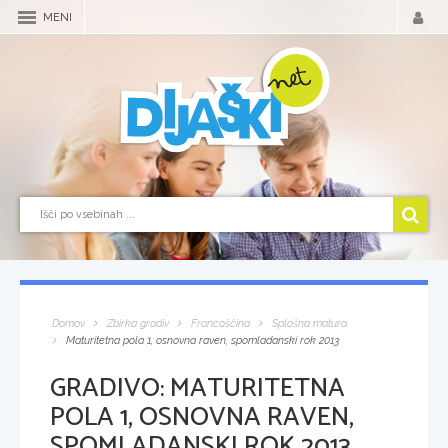
MENI
Domov
Zbirka gradiv
Francoščina
Splošna matura
Maturitetna pola 1, osnovna raven, spomladanski rok 2013
GRADIVO:
MATURITETNA
POLA 1, OSNOVNA RAVEN,
SPOMLADANSKI ROK 2013