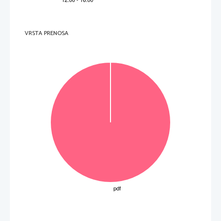
1.     Le titre qui résumerait le mieux cet extrait est 
A 
«Querelle de clients devant une caisse de supermarché». 
B 
«La journée typique d’une caissière de supermarché». 
C 
«Un homme séparé fait ses courses». 
2.     Avant de déménager, la femme de Paul Moissac 
A 
a accompli son devoir en nettoyant tout l’appartement. 
VRSTA PRENOSA
B 
a laissé à son époux une liste de courses à faire. 
C 
a veillé à ce que le réfrigérateur soit plein. 
3.     La femme de Paul Moissac avait l’habitude 
A 
d’acheter les fruits et légumes dans un supermarché. 
B 
de conseiller à son époux d’acheter
 les produits les plus chers. 
C 
de donner à son époux des conseils pour une bonne hygiène de vie. 