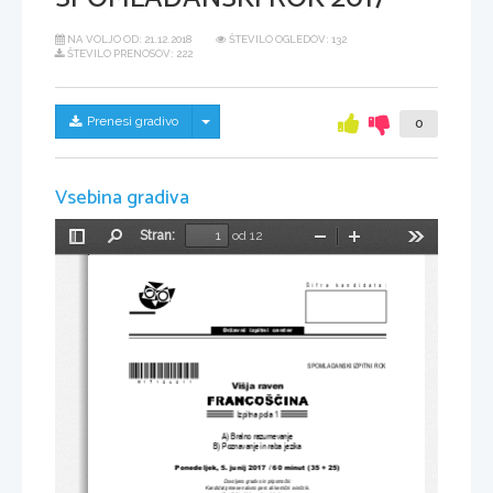
NA VOLJO OD:
21.12.2018
ŠTEVILO OGLEDOV: 132
ŠTEVILO PRENOSOV: 222
Skrij/prikaži meni
Prenesi gradivo
0
Vsebina gradiva
Stran:
od 12
Preklopi
Najdi
Pomanjšaj
Povečaj
Orodja
stransko
vrstico
Šifra kandidata:
Državni  izpitni  center
SPOMLADANSKI IZPITNI ROK
*M17126211* 
Višja raven
Izpitna pola 1
A) Bralno razumevanje
B) Poznavanje in raba jezika
Ponedeljek, 5. junij 201
7 / 60 minut (35 + 25)
Dovoljeno gradivo in pripomo
č
ki:
Kandidat prinese nalivno pero ali kemi
č
ni svin
č
nik.