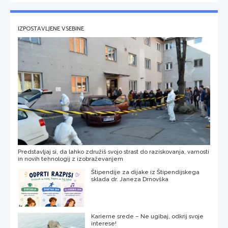
IZPOSTAVLJENE VSEBINE
Predstavljaj si, da lahko združiš svojo strast do raziskovanja, varnosti
in novih tehnologij z izobraževanjem
Štipendije za dijake iz Štipendijskega
sklada dr. Janeza Drnovška
Karierne srede – Ne ugibaj, odkrij svoje
interese!