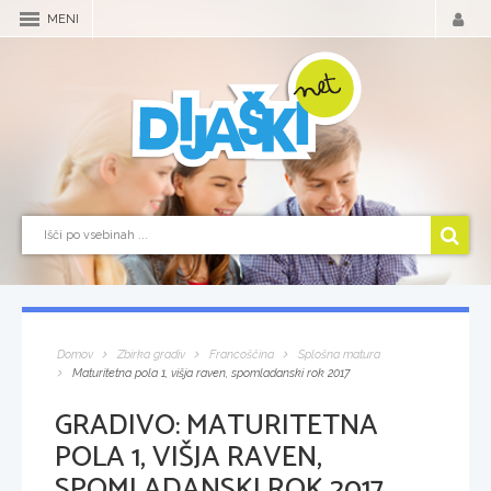
MENI
Domov
Zbirka gradiv
Francoščina
Splošna matura
Maturitetna pola 1, višja raven, spomladanski rok 2017
GRADIVO:
MATURITETNA
POLA 1, VIŠJA RAVEN,
SPOMLADANSKI ROK 2017