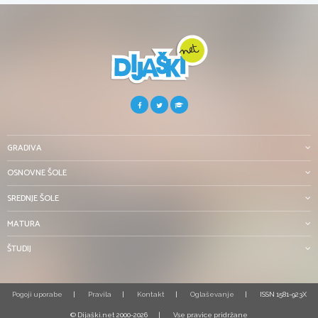
GRADIVA
OSNOVNE ŠOLE
SREDNJE ŠOLE
MATURA
ŠTUDIJ
Pogoji uporabe
Pravila
Kontakt
Oglaševanje
ISSN 1581-923X
© Dijaški.net 2000-2026
Vse pravice pridržane