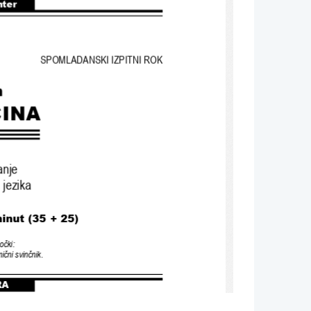
nter
SPOMLADANSKI IZPITNI ROK
n
INA
anje
 jezika
minut (35 + 
25)
očki
:
ični svinčnik
.
RA