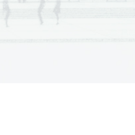
capitale,  où  vivent  des  familles  souvent  
encé  à  écrire  dès  son  plus  jeune  âge.  
.   
  et  réalisé  des  films  dans  des  ate
liers 
V sivo polje ne pišite
 dire qu
’il y a un «avant
 Kiffe kiffe
» et un 
ur, il s
’est vendu à 400 000 exemplaires 
tériel de lecture dans les lycées. Ce fut 
’un verlan d’
inspiration arabe employé par 
fois  méprisé  par
  les  littéraires,  cet  argot  
.   
V sivo polje ne pišite
 ans  
d’origine 
marocaine 
vivant 
dans  une  
ion  aiguisée  de  Faï
za  Guène  transparaît  
 décrit   sa   vie   quotidienne   et   le   lent   
  l
’émancipation. 
De  nombreux  lecteurs
fiction d
’une nouvelle auteure.
.   
V sivo polje ne pišite
e  n
’a  pas  été  facile.  Comme  beaucoup  
rançaises, elle a toujours eu le sentiment 
 Mais  l
’immense  succès  du  roman  
Kiffe 
des  banlieues  défavorisées  au  nord  de  la  
ux heures de grande écoute.
e. En regardant des extraits des émissions 
e  et  impertinente  qui  s
’attaquait  à  des  
.   