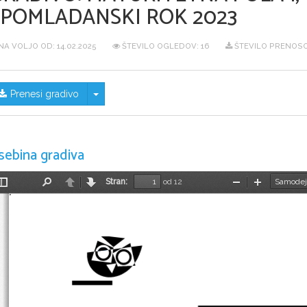
SPOMLADANSKI ROK 2023
NA VOLJO OD:
14.02.2025
ŠTEVILO OGLEDOV: 16
ŠTEVILO PRENOSO
Skrij/prikaži meni
Prenesi gradivo
sebina gradiva
Stran:
od 12
Preklopi
Najdi
Nazaj
Naprej
Pomanjšaj
Povečaj
stransko
vrstico