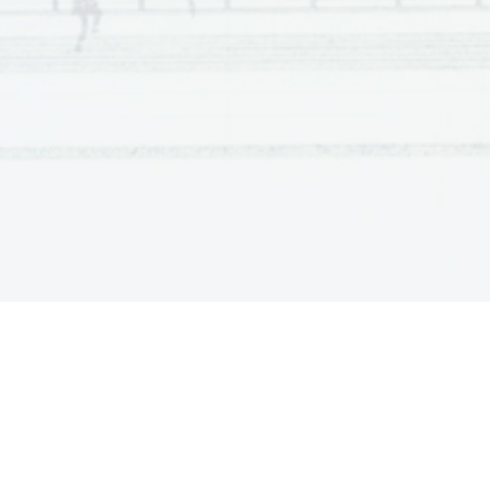
des  nombreuses  cités  HLM 
gigantesques
  entourant  la  
originaires  des  anciennes  colonies  françaises.  Elle  a  comm
Pendant  ses  études  secondaires,  elle  a  écrit  des  histoires
parascolaires.
Kiffe kiffe demain
a pris une telle place qu’
on pourrait même
«après 
Kiffe kiffe
» dans le paysage littéraire français. À ce jo
rien qu
’en France et il 
est même utilisé aujourd
’hui comme ma
aussi l
’un des premiers livres à utiliser un langage ponctué d
de  nombreuses  personnes  vivant  dans  ces  banlieues.  Autre
fait de plus en plus partie du langage quotidien. 
Le  roman  raconte  l
’histoire  de  Doria,  une  jeune  fille  de  15 
cité  HLM  de  la  banlieue  parisienne.  La  capacité  d
’observat
dans   les   commentaires   d’
autodépréciation   de   Doria,   qui  
cheminement  de  sa  mère,  abandonnée  par  son  mari,  vers
voyaient 
dans le livre 
un témoignage plutôt qu’
une œ
uvre de 
De l
’autre côté de la barrière
Malgré  ses  premiers  succès,  le  parcours  de  Faïza  Guèn
d’enfants nés en France d
’immigrés des anciennes colonies f
d’être  considérée  comme  une  citoyenne  de  seconde  zone. 
Kiffe  demain
l’a  propulsée  de  l
’autre  côté  du  périphérique,  
capitale aux plateaux des émissions de télévision dif
fusées a
Cela a secoué le milieu littéraire, qui a mal 
accueilli
 le livr
télé  de
  cette  époque,  on  revoit  une  adolescente  confiant