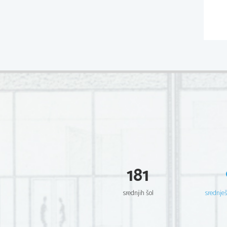
181
srednjih šol
srednje