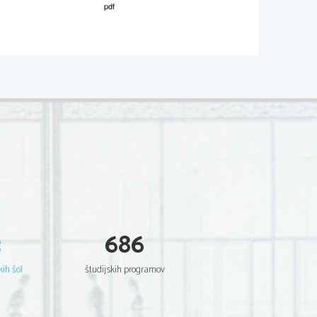
02*
.
V sivo polje ne pišite
.   
le des banlieues»
V sivo polje ne pišite
franco-
algérienne   confie   devoir   encore   
les  stéréotypes  et  le  sentiment  de  
honte 
ité.
 fait  irruption  sur  la  scène  littéraire  à  
ns en 2004 avec son premier roman dont 
3
686
 déroule  dans  la  banlieue  parisienne.  Le  
.   
V sivo polje ne pišite
venu  un  best
-seller  et  a  été  traduit  en  26  
za
  Guène  vit  de  son  écriture  depuis  son  
kih šol
študijskih programov
 ce qui représente un exploit considérable 
e la précarité du domaine.
 dans  la  banlieue  parisienne,  dans  l
’une 