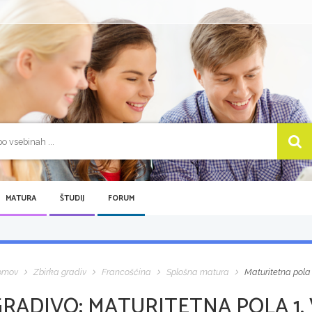
MATURA
ŠTUDIJ
FORUM
omov
Zbirka gradiv
Francoščina
Splošna matura
Maturitetna pola 
GRADIVO:
MATURITETNA POLA 1, 