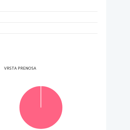
adzorni učitelj tega ne dovoli
.
rani
).
je je 
60 
minut. 
Priporočamo vam
, 
da za reševanje 
VRSTA PRENOSA
 jih lahko dosežete
, 
je 47, 
od tega 
20 
v delu A in 27 
o v za to predvideni prostor 
znotraj okvirja
. 
Pišite 
jte in rešitev zapišite na novo
. 
Nečitljivi zapisi in 
© Državni izpitni center
Vse pravice pridržane
.