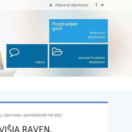
Prijava ali registracija
Pozdravljen
gost
PRIJAVA ALI
REGISTRACIJA
ISKALNIK ŠTUDIJSKIH
FORUM
PROGRAMOV
1, višja raven, spomladanski rok 2023
VIŠJA RAVEN,