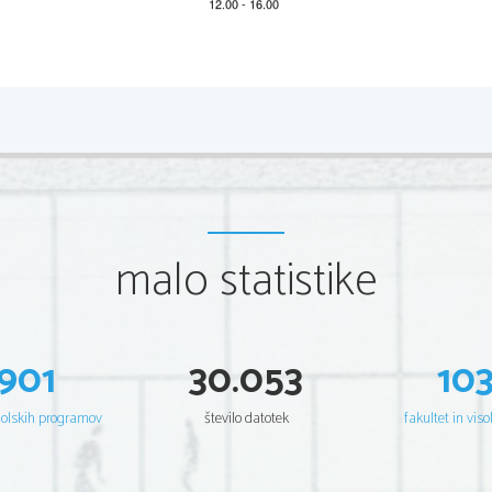
*M23126211
2/12 
A) BRALNO RAZUMEVANJ
E 
Exercice 1
Lisez attentivement le texte.
«On attend de moi que je par
malo statistike
L’écrivaine   
lutter  contre  
dont elle a hér
Faïza  Guène  a 
l’âge de 19 a
901
30.053
10
l’intrigue  se 
roman  est  de
langues.  Faï
šolskih programov
število datotek
fakultet in viso
premier livre,
compte tenu d
Née  en  France  de  parents  algériens,  Faïza  Guène  a  grandi 