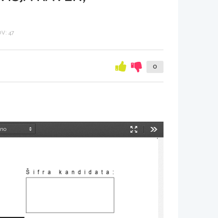
V: 47
0
Način
Orodja
predstavitve
Šifra kandidata: