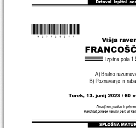
Državni  izpitni  ce
*M23126211
* 
Višja rave
FRANCOŠČ
Izpitna pola 1
A) Bralno razumev
B) Poznavanje in raba
Torek, 13. junij 2023 / 60 
Dovoljeno gradivo in pripom
Kandidat prinese nalivno pero ali kem
SPLOŠNA MATU