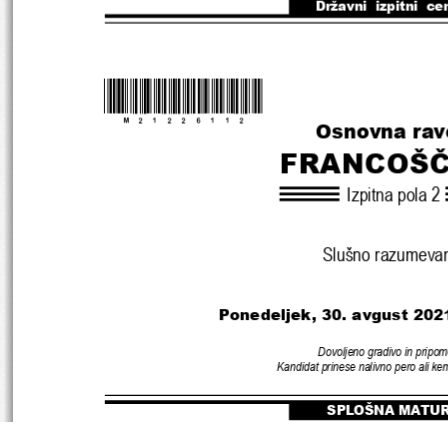
Državni  izpitni  ce
*M21226112
* 
Osnovna rav
FRANCOŠČ
Izpitna pola 2
Slušno razumeva
Ponedeljek, 30. avgust 202
Dovoljeno gradivo in pripom
Kandidat prinese nalivno pero ali kem
SPLOŠNA MATU