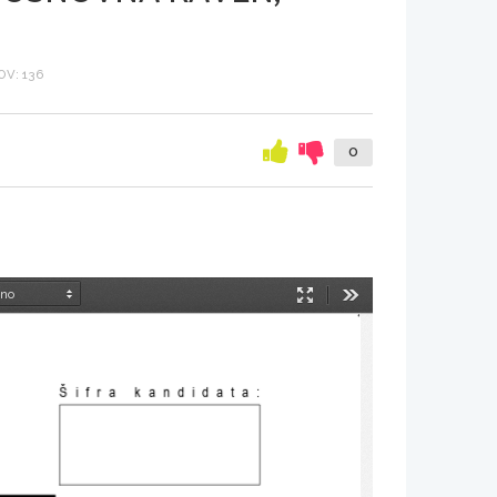
V: 136
0
Način
Orodja
predstavitve
Šifra kandidata: