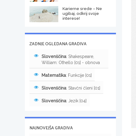
Karierne srede – Ne
ugibaj, odkrij svoje
interese!
ZADNJE OGLEDANA GRADIVA
Slovenščina
: Shakespeare,
William: Othello [01] - obnova
Matematika
: Funkcije [01]
Slovenščina
: Stavčni členi [01]
Slovenščina
: Jezik [04]
NAJNOVEJŠA GRADIVA