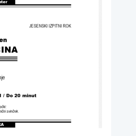
nter
JESENSKI IZPITNI ROK
en
INA
nje
1 / Do 20 minut
očki
:
ični svinčnik
.
RA