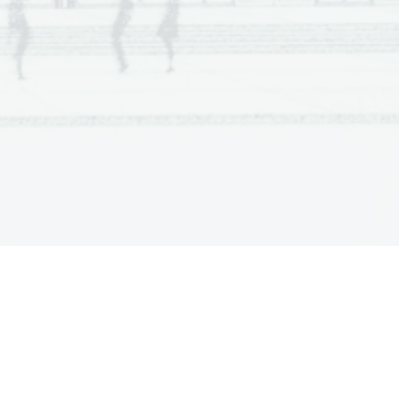
oyagent ensemble.
.   
V sivo polje ne pišite
.
(10 points)
.   
V sivo polje ne pišite
.   
V sivo polje ne pišite
.   