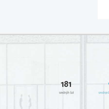
181
srednjih šol
srednje