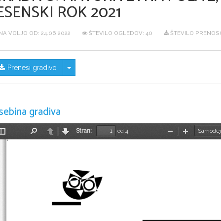
ESENSKI ROK 2021
NA VOLJO OD:
24.06.2022
ŠTEVILO OGLEDOV: 40
ŠTEVILO PRENOSO
Skrij/prikaži meni
Prenesi gradivo
sebina gradiva
Stran:
od 4
Preklopi
Najdi
Nazaj
Naprej
Pomanjšaj
Povečaj
stransko
vrstico