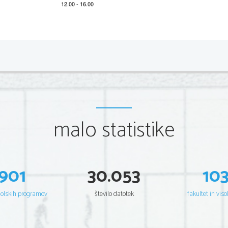
*M21226112
2/4 
Partie A
Écoutez attentivement l’enregistrement et indiquez si les
ou fausses (F).
malo statistike
1.    La première offre est un séjour de 10 jours dans l
’Yon
2.    Les clients pourront y faire beaucoup d’
activités en ple
3.    Toutes les activités seront payantes.
901
30.053
10
Pour le deuxième séjour proposé, en Turquie, les clie
4. 
seulement chez l
’habitant.
šolskih programov
število datotek
fakultet in viso
5.    Ce séjour se fera à partir de l
’aéroport de Paris.
6.    Le troisième séjour sur l
’île Maurice dure 10 jours.