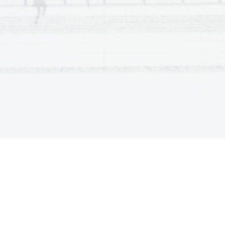
7.    Le prix n’
est pas le même pour deux personnes qui v
8.    L’avion est compris dans le prix du séjour.
9.    Le prix du dernier séjour au Costa Rica est de 1800 €
10.
    Le 
vol est inclus dans ce prix.