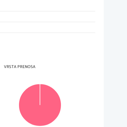
o ni dovoljeno.
rani
).
snetku
.
uje govorjeno izhodiščno besedilo in nalogo
, 
ki se 
dilo  in  lahko  že  med  poslušanjem  nalogo  sproti 
VRSTA PRENOSA
or  za  reševanje. 
Začetek  in  konec  besedila  bo 
o v za to predvideni prostor 
znotraj okvirja
. 
Pišite 
jte in rešitev zapišite na novo
. 
Nečitljivi zapisi in 
© Državni izpitni center
Vse pravice pridržane
.