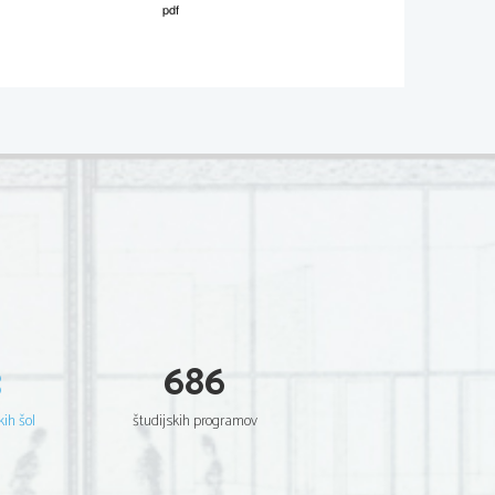
02*
.
V sivo polje ne pišite
 affirmations suivantes sont vraies (V) 
.   
V sivo polje ne pišite
V 
F 
ne.
in air.
3
686
.   
nts seront logés 
V sivo polje ne pišite
kih šol
študijskih programov