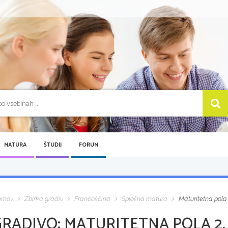
MATURA
ŠTUDIJ
FORUM
omov
Zbirka gradiv
Francoščina
Splošna matura
Maturitetna pola 
GRADIVO:
MATURITETNA POLA 2,