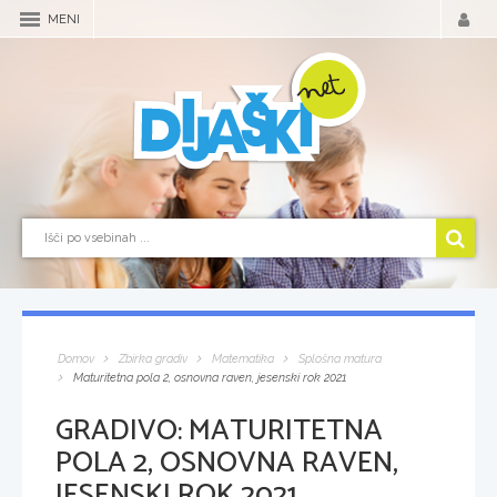
MENI
Domov
Zbirka gradiv
Matematika
Splošna matura
Maturitetna pola 2, osnovna raven, jesenski rok 2021
GRADIVO:
MATURITETNA
POLA 2, OSNOVNA RAVEN,
JESENSKI ROK 2021