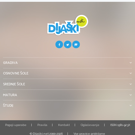
GRADIVA
OSNOVNE ŠOLE
SREDNJE ŠOLE
MATURA
ŠTUDIJ
Pogoji uporabe
Pravila
Kontakt
Oglaševanje
ISSN 1581-923X
© Dijaški.net 2000-2026
Vse pravice pridržane