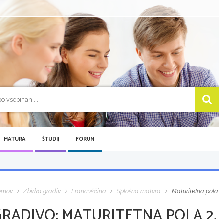
MATURA
ŠTUDIJ
FORUM
omov
Zbirka gradiv
Francoščina
Splošna matura
Maturitetna pola 
GRADIVO:
MATURITETNA POLA 2, 