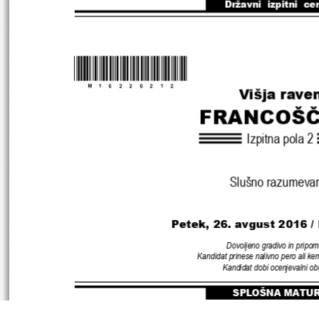
Državni  izpitni  ce
*M16226212
* 
Višja rave
FRANCOŠČ
Izpitna pola 2
Slušno razumeva
Petek, 26. avgust 2016 /
Dovoljeno gradivo in pripom
Kandidat prinese nalivno pero ali kem
Kandidat dobi ocenjevalni ob
SPLOŠNA MATU