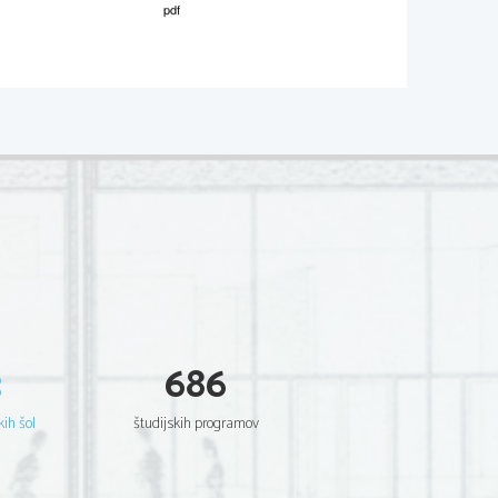
02*
.
V sivo polje ne pišite
 affirmations suivantes sont vraies (V) 
V 
F 
trait.
 couleur.
3
686
d de l'asperge.
kih šol
študijskih programov