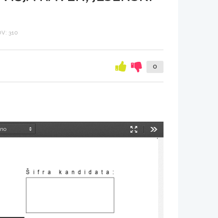
V: 310
0
Način
Orodja
predstavitve
Šifra kandidata: