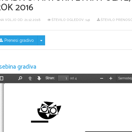
ROK 2016
NA VOLJO OD:
21.12.2018
ŠTEVILO OGLEDOV: 141
ŠTEVILO PRENOSO
Skrij/prikaži meni
Prenesi gradivo
sebina gradiva
Stran:
od 4
Preklopi
Najdi
Nazaj
Naprej
Pomanjšaj
Povečaj
stransko
vrstico