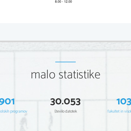
*M16226212
2/4 
Partie
 A 
Écoutez attentivement l'enregistrement et indiquez si les
ou fausses (F).
malo statistike
1. 
L'asperge est un légume d'été.
2. 
Trois variétés d'asperge sont mentionnées dans cet ex
3. 
Pour acheter de bonnes asperges, il faut regarder leur
901
30.053
10
4. 
Avant de les préparer, il est conseillé de couper le pie
šolskih programov
število datotek
fakultet in viso
5. 
Les asperges blanches ne s'épluchent pas.
6. 
Il est recommandé de les faire cuire 
à la verticale.