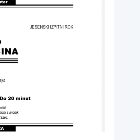
nter
JESENSKI IZPITNI ROK
n
INA
nje
 Do 20 minut
očki
:
ični svinčnik
.
razec.
RA