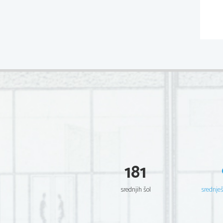
181
srednjih šol
srednje