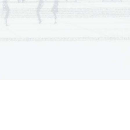
ngue.
es avec une sauce.
mbinée avec du 
r, c'est bon
.
(10 
points
) 