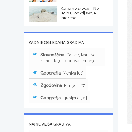
Karierne srede – Ne
ugibaj, odkrij svoje
interese!
ZADNJE OGLEDANA GRADIVA
Slovenščina
: Cankar, Ivan: Na
klancu [03] - obnova, mnenje
Geografija
: Mehika [01]
Zgodovina
: Rimljani [17]
Geografija
: Ljubljana [01]
NAJNOVEJŠA GRADIVA