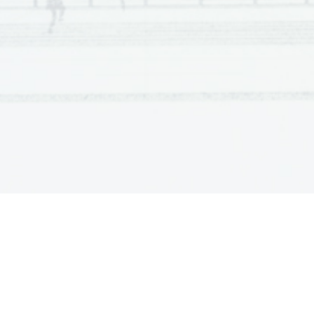
7. 
Les asperges vertes demandent la cuisson la plus lo
8. 
Le chef cuisinier propose de servir les asperges vert
La tarte d'asperges proposée dans cet extrait est co
9. 
fromage.
Le titre du livre mentionné dans cet extrait est 
Cuisine
10.