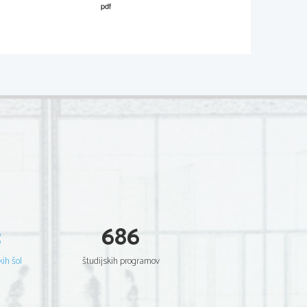
M131-262-1-2 
ditev pravilna (V) ali napa
č
na (F). 
                              V                                                                        F                                                                 
ager. 
3
686
kih šol
študijskih programov