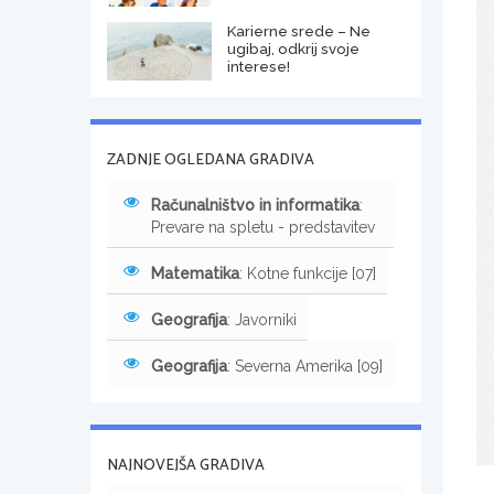
Karierne srede – Ne
ugibaj, odkrij svoje
interese!
ZADNJE OGLEDANA GRADIVA
Računalništvo in informatika
:
Prevare na spletu - predstavitev
Matematika
: Kotne funkcije [07]
Geografija
: Javorniki
Geografija
: Severna Amerika [09]
NAJNOVEJŠA GRADIVA