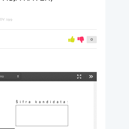
OV: 199
0
Način
Orodja
predstavitve