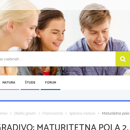
MATURA
ŠTUDIJ
FORUM
omov
Zbirka gradiv
Francoščina
Splošna matura
Maturitetna pola 
GRADIVO:
MATURITETNA POLA 2, 