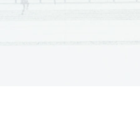
7. 
Au retour, son équipage n'a plus que 48 membres. 
8. 
Magellan meurt dans son pays natal. 