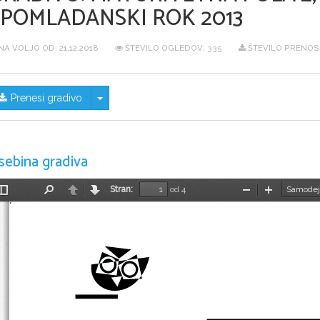
SPOMLADANSKI ROK 2013
NA VOLJO OD:
21.12.2018
ŠTEVILO OGLEDOV: 335
ŠTEVILO PRENOS
Skrij/prikaži meni
Prenesi gradivo
sebina gradiva
Stran:
od 4
Preklopi
Najdi
Nazaj
Naprej
Pomanjšaj
Povečaj
stransko
vrstico