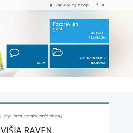
Prijava ali registracija
Pozdravljen
gost
PRIJAVA ALI
REGISTRACIJA
ISKALNIK ŠTUDIJSKIH
FORUM
PROGRAMOV
2, višja raven, spomladanski rok 2013
VIŠJA RAVEN,