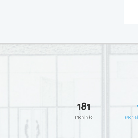
181
srednjih šol
srednje