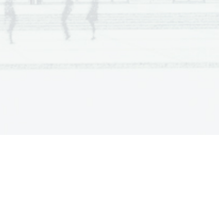
(8 to
č
k) 