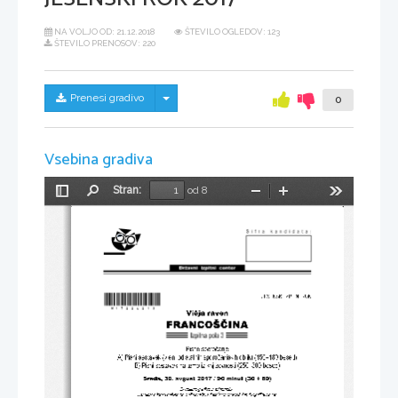
NA VOLJO OD:
21.12.2018
ŠTEVILO OGLEDOV: 123
ŠTEVILO PRENOSOV: 220
Skrij/prikaži meni
Prenesi gradivo
0
Vsebina gradiva
Stran:
od 8
Preklopi
Najdi
Pomanjšaj
Povečaj
Orodja
stransko
vrstico
*M17226213* 