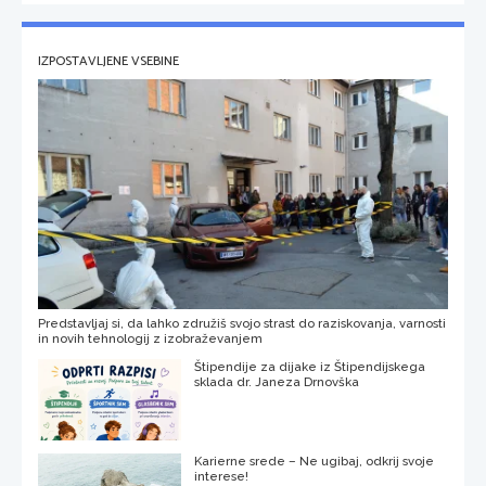
IZPOSTAVLJENE VSEBINE
Predstavljaj si, da lahko združiš svojo strast do raziskovanja, varnosti
in novih tehnologij z izobraževanjem
Štipendije za dijake iz Štipendijskega
sklada dr. Janeza Drnovška
Karierne srede – Ne ugibaj, odkrij svoje
interese!