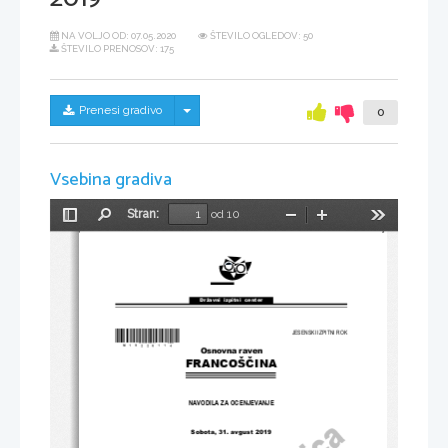
NA VOLJO OD:
07.05.2020
ŠTEVILO OGLEDOV: 50
ŠTEVILO PRENOSOV: 175
Skrij/prikaži meni
Prenesi gradivo
0
Vsebina gradiva
Stran:
od 10
Preklopi
Najdi
Pomanjšaj
Povečaj
Orodja
stransko
vrstico
Državni  izpitni  center
*M19226114*
JESENSKI IZPITNI ROK
Osnovna raven
FRANCOŠČINA
NAVODILA ZA OCENJEVANJE
Sobota, 31. avgust 2019