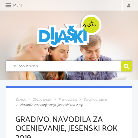
MENI
Domov
Zbirka gradiv
Francoščina
Splošna matura
Navodila za ocenjevanje, jesenski rok 2019
GRADIVO:
NAVODILA ZA
OCENJEVANJE, JESENSKI ROK
2019