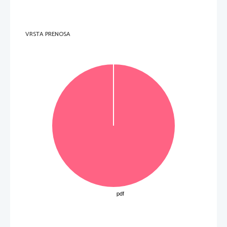
G
7
1

D
8
1

K
9
1

B
10
1

10
Skupaj
VRSTA PRENOSA