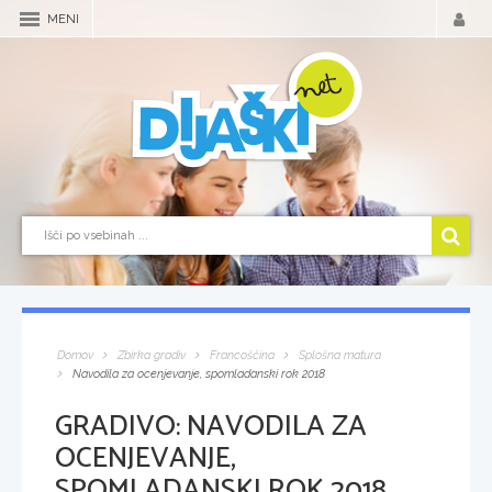
MENI
Domov
Zbirka gradiv
Francoščina
Splošna matura
Navodila za ocenjevanje, spomladanski rok 2018
GRADIVO:
NAVODILA ZA
OCENJEVANJE,
SPOMLADANSKI ROK 2018