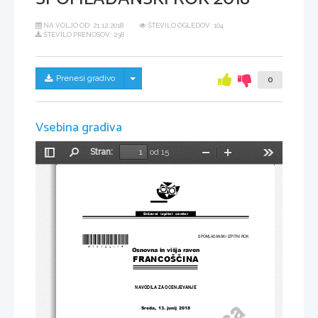
NA VOLJO OD:
21.12.2018
ŠTEVILO OGLEDOV: 104
ŠTEVILO PRENOSOV: 238
Skrij/prikaži meni
Prenesi gradivo
0
Vsebina gradiva
Stran:
od 15
Preklopi
Najdi
Pomanjšaj
Povečaj
Orodja
stransko
vrstico
Državni  izpitni  center
*M18126114*
SPOMLADANSKI IZPITNI ROK
Osnovna in višja raven
FRANCOŠČINA
NAVODILA ZA OCENJEVANJE
Sreda, 13. junij 2018