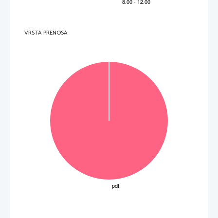
Exercice 2: 
La pop star Julien Doré
Vpr.
Točke
Rešitev
Dodatna navodila
1
1

C
ODVEČNA ODGOVORA:

 B 
2
1

E

 I 
3
1

K

4
1
F
5
1

H
VRSTA PRENOSA
6
1

G

7
1
L
8
1

A
9
1

J

10
1
D
10
Skupaj