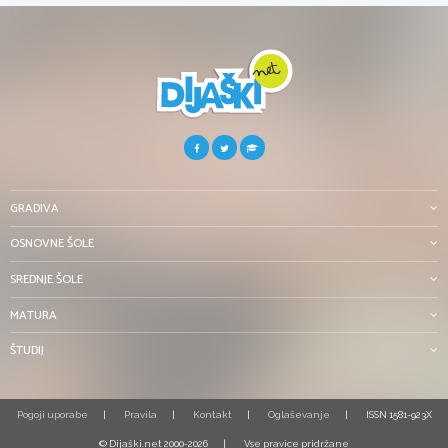
GRADIVA
OSNOVNE ŠOLE
SREDNJE ŠOLE
MATURA
ŠTUDIJ
Pogoji uporabe
Pravila
Kontakt
Oglaševanje
ISSN 1581-923X
© Dijaški.net 2000-2026
Vse pravice pridržane