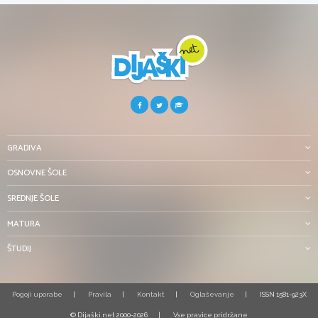
GRADIVA
OSNOVNE ŠOLE
SREDNJE ŠOLE
MATURA
ŠTUDIJ
Pogoji uporabe
Pravila
Kontakt
Oglaševanje
ISSN 1581-923X
© Dijaški.net 2000-2026
Vse pravice pridržane