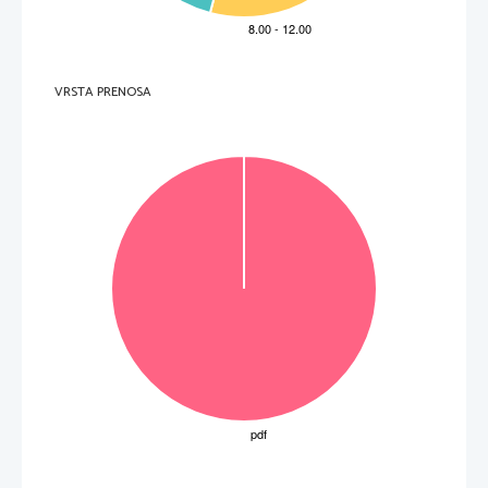
Skupaj
4
Skupno število točk IP
: 3
4 
VRSTA PRENOSA