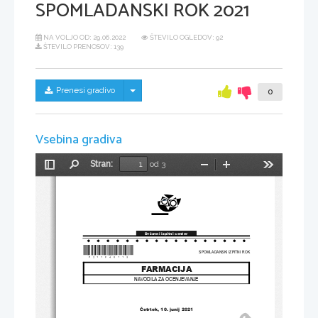
SPOMLADANSKI ROK 2021
NA VOLJO OD:
29.06.2022
ŠTEVILO OGLEDOV: 92
ŠTEVILO PRENOSOV: 139
Skrij/prikaži meni
Prenesi gradivo
0
Vsebina gradiva
Stran:
od 3
Preklopi
Najdi
Pomanjšaj
Povečaj
Orodja
stransko
vrstico
Državni izpitni center
*P
211F
40113
*
SPOMLADANSKI IZPITNI ROK
FARMACIJA
NAVODILA ZA OCENJEVANJE
Četrtek
, 10
. junij 
2021