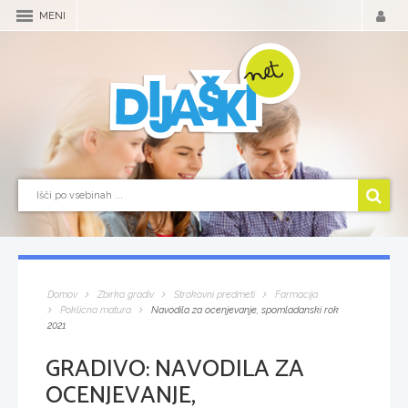
MENI
Domov
Zbirka gradiv
Strokovni predmeti
Farmacija
Poklicna matura
Navodila za ocenjevanje, spomladanski rok
2021
GRADIVO:
NAVODILA ZA
OCENJEVANJE,